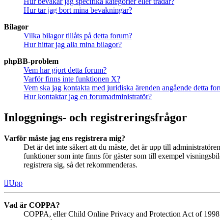
Hur bevakar jag specifika kategorier eller trådar?
Hur tar jag bort mina bevakningar?
Bilagor
Vilka bilagor tillåts på detta forum?
Hur hittar jag alla mina bilagor?
phpBB-problem
Vem har gjort detta forum?
Varför finns inte funktionen X?
Vem ska jag kontakta med juridiska ärenden angående detta fo
Hur kontaktar jag en forumadministratör?
Inloggnings- och registreringsfrågor
Varför måste jag ens registrera mig?
Det är det inte säkert att du måste, det är upp till administratör
funktioner som inte finns för gäster som till exempel visningsb
registrera sig, så det rekommenderas.
Upp
Vad är COPPA?
COPPA, eller Child Online Privacy and Protection Act of 1998, ä