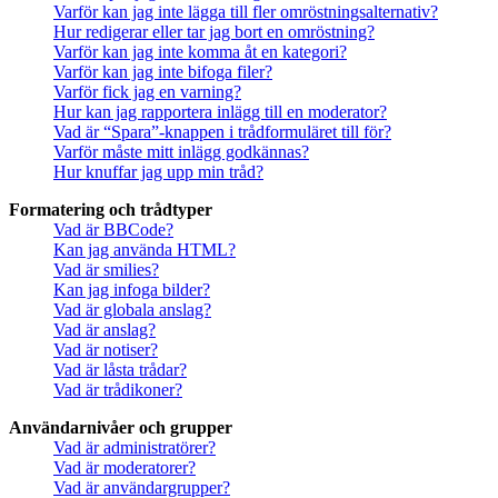
Varför kan jag inte lägga till fler omröstningsalternativ?
Hur redigerar eller tar jag bort en omröstning?
Varför kan jag inte komma åt en kategori?
Varför kan jag inte bifoga filer?
Varför fick jag en varning?
Hur kan jag rapportera inlägg till en moderator?
Vad är “Spara”-knappen i trådformuläret till för?
Varför måste mitt inlägg godkännas?
Hur knuffar jag upp min tråd?
Formatering och trådtyper
Vad är BBCode?
Kan jag använda HTML?
Vad är smilies?
Kan jag infoga bilder?
Vad är globala anslag?
Vad är anslag?
Vad är notiser?
Vad är låsta trådar?
Vad är trådikoner?
Användarnivåer och grupper
Vad är administratörer?
Vad är moderatorer?
Vad är användargrupper?