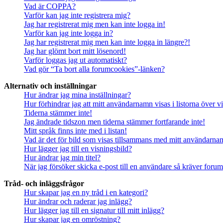
Vad är COPPA?
Varför kan jag inte registrera mig?
Jag har registrerat mig men kan inte logga in!
Varför kan jag inte logga in?
Jag har registrerat mig men kan inte logga in längre?!
Jag har glömt bort mitt lösenord!
Varför loggas jag ut automatiskt?
Vad gör “Ta bort alla forumcookies”-länken?
Alternativ och inställningar
Hur ändrar jag mina inställningar?
Hur förhindrar jag att mitt användarnamn visas i listorna över v
Tiderna stämmer inte!
Jag ändrade tidszon men tiderna stämmer fortfarande inte!
Mitt språk finns inte med i listan!
Vad är det för bild som visas tillsammans med mitt användarn
Hur lägger jag till en visningsbild?
Hur ändrar jag min titel?
När jag försöker skicka e-post till en användare så kräver forume
Tråd- och inläggsfrågor
Hur skapar jag en ny tråd i en kategori?
Hur ändrar och raderar jag inlägg?
Hur lägger jag till en signatur till mitt inlägg?
Hur skapar jag en omröstning?