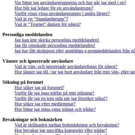
Var hittar jag användargrupperna och hur går jag med i en?
Hur blir jag ledare för en användargrupp?
Varför visas vissa användargrupper i andra färger?
Vad är en “Standardgrupp”?
Vad är “Teamet”-länken för något?
Personliga meddelanden
Jag kan inte skicka personliga meddelanden!
Jag får oönskade personliga meddelanden!
Jag har fått skräppost eller anstötliga e-postmeddelanden från 
Vänner och ignorerade användare
Vad är vän- och ignorerade användarelistan för något?
Hur lägger jag till / tar jag bort användare från min vän- eller 
Sökning på forumet
Hur söker jag på forumet?
Varför får jag inga träffar på min sökning?
Varför får jag en tom sida när jag försöker söka!?
Hur söker jag efter medlemmar?
Hur hittar jag mina egna inlägg och trådar?
Bevakningar och bokmärken
Vad är skillnaden mellan bokmärkning och bevakning?
Hur bevakar jag specifika kategorier eller trådar?