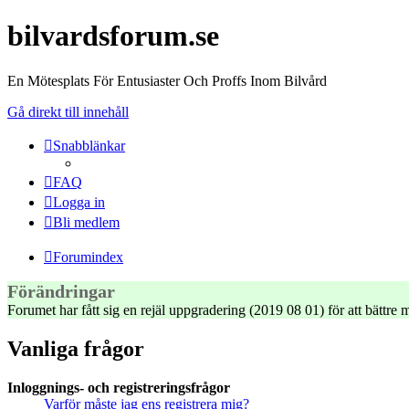
bilvardsforum.se
En Mötesplats För Entusiaster Och Proffs Inom Bilvård
Gå direkt till innehåll
Snabblänkar
FAQ
Logga in
Bli medlem
Forumindex
Förändringar
Forumet har fått sig en rejäl uppgradering (2019 08 01) för att bättr
Vanliga frågor
Inloggnings- och registreringsfrågor
Varför måste jag ens registrera mig?