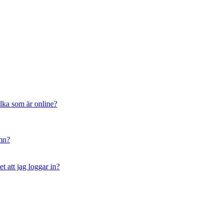
ilka som är online?
amn?
t att jag loggar in?