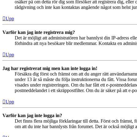
osäker på om detta rör dig som försöker att registrera dig, eller
rådgivning och inte kan kontaktas angående något som helst juri
Upp
Varför kan jag inte registrera mig?
Det är möjligt att administratören har bannlyst din IP-adress el
förhindra att nya besökare blir medlemmar. Kontakta en administ
Upp
Jag har registrerat mig men kan inte logga in!
Försäkra dig först och främst om att du anger rätt användarna
under 13 år så måste du följa instruktionerna du fått. Vissa for
visades under registreringen. Om du har fått ett e-postmeddeland
postmeddelandet i ett skräppostfilter. Om du är säker på att e-p
Upp
Varför kan jag inte logga in?
Det finns flera möjliga förklaringar till detta. Först och främs
om att du inte har bannlysts från forumet. Det är också möjligt a