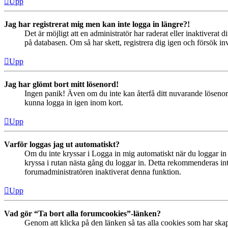
Upp
Jag har registrerat mig men kan inte logga in längre?!
Det är möjligt att en administratör har raderat eller inaktiver
på databasen. Om så har skett, registrera dig igen och försök in
Upp
Jag har glömt bort mitt lösenord!
Ingen panik! Även om du inte kan återfå ditt nuvarande lösenord
kunna logga in igen inom kort.
Upp
Varför loggas jag ut automatiskt?
Om du inte kryssar i Logga in mig automatiskt när du loggar in s
kryssa i rutan nästa gång du loggar in. Detta rekommenderas inte
forumadministratören inaktiverat denna funktion.
Upp
Vad gör “Ta bort alla forumcookies”-länken?
Genom att klicka på den länken så tas alla cookies som har skap