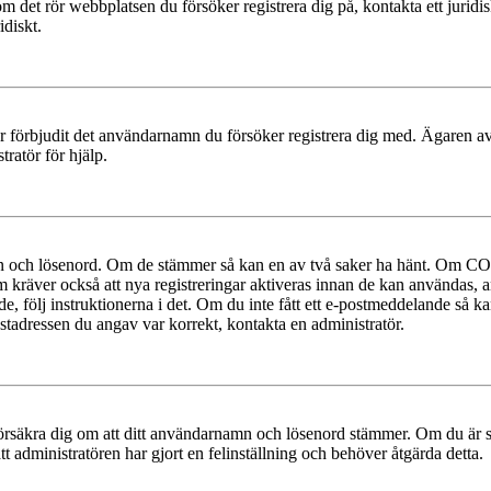
 om det rör webbplatsen du försöker registrera dig på, kontakta ett juri
diskt.
ler förbjudit det användarnamn du försöker registrera dig med. Ägaren av
ratör för hjälp.
mn och lösenord. Om de stämmer så kan en av två saker ha hänt. Om COP
um kräver också att nya registreringar aktiveras innan de kan användas, a
e, följ instruktionerna i det. Om du inte fått ett e-postmeddelande så ka
ostadressen du angav var korrekt, kontakta en administratör.
t, försäkra dig om att ditt användarnamn och lösenord stämmer. Om du är s
tt administratören har gjort en felinställning och behöver åtgärda detta.