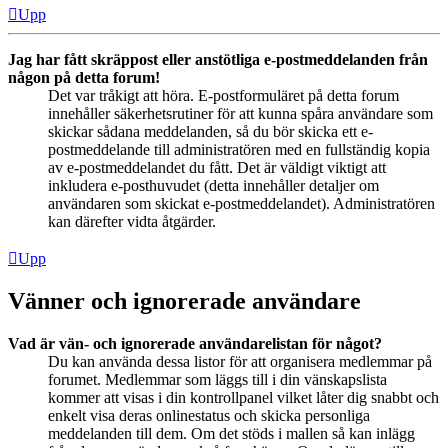
Upp
Jag har fått skräppost eller anstötliga e-postmeddelanden från
någon på detta forum!
Det var tråkigt att höra. E-postformuläret på detta forum
innehåller säkerhetsrutiner för att kunna spåra användare som
skickar sådana meddelanden, så du bör skicka ett e-
postmeddelande till administratören med en fullständig kopia
av e-postmeddelandet du fått. Det är väldigt viktigt att
inkludera e-posthuvudet (detta innehåller detaljer om
användaren som skickat e-postmeddelandet). Administratören
kan därefter vidta åtgärder.
Upp
Vänner och ignorerade användare
Vad är vän- och ignorerade användarelistan för något?
Du kan använda dessa listor för att organisera medlemmar på
forumet. Medlemmar som läggs till i din vänskapslista
kommer att visas i din kontrollpanel vilket låter dig snabbt och
enkelt visa deras onlinestatus och skicka personliga
meddelanden till dem. Om det stöds i mallen så kan inlägg