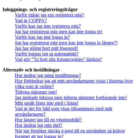
Inloggnings- och registreringsfrågor
Varför måste jag ens registrera mig?
Vad är COPPA?
Varför kan jag inte registrera mig?
Jag har registrerat mig men kan inte logga in!
Varför kan jag inte logga in?
Jag har registrerat mig men kan inte logga in längre?!
Jag har glömt bort mitt lösenord!
Varför loggas jag ut automatiskt?
Vad gör “Ta bort alla forumcookies”-länken?
Alternativ och inställningar
Hur ändrar jag mina inställningar?
Hur förhindrar jag att mitt användarnamn visas i listorna över
vilka som är online?
Tiderna stämmer inte!
Jag ändrade tidszon men tiderna stämmer fortfarande inte!
Mitt språk finns inte med i listan!
Vad är det för bild som visas tillsammans med mitt
användarnamn?
Hur lägger jag till en visningsbild?
Hur ändrar jag min titel?
När jag försöker skicka e-post till en användare så kräver
forumet att jag loggar in?