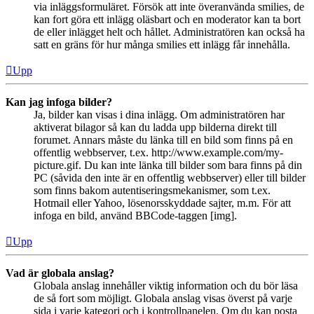
via inläggsformuläret. Försök att inte överanvända smilies, de
kan fort göra ett inlägg oläsbart och en moderator kan ta bort
de eller inlägget helt och hållet. Administratören kan också ha
satt en gräns för hur många smilies ett inlägg får innehålla.
Upp
Kan jag infoga bilder?
Ja, bilder kan visas i dina inlägg. Om administratören har
aktiverat bilagor så kan du ladda upp bilderna direkt till
forumet. Annars måste du länka till en bild som finns på en
offentlig webbserver, t.ex. http://www.example.com/my-
picture.gif. Du kan inte länka till bilder som bara finns på din
PC (såvida den inte är en offentlig webbserver) eller till bilder
som finns bakom autentiseringsmekanismer, som t.ex.
Hotmail eller Yahoo, lösenorsskyddade sajter, m.m. För att
infoga en bild, använd BBCode-taggen [img].
Upp
Vad är globala anslag?
Globala anslag innehåller viktig information och du bör läsa
de så fort som möjligt. Globala anslag visas överst på varje
sida i varje kategori och i kontrollpanelen. Om du kan posta