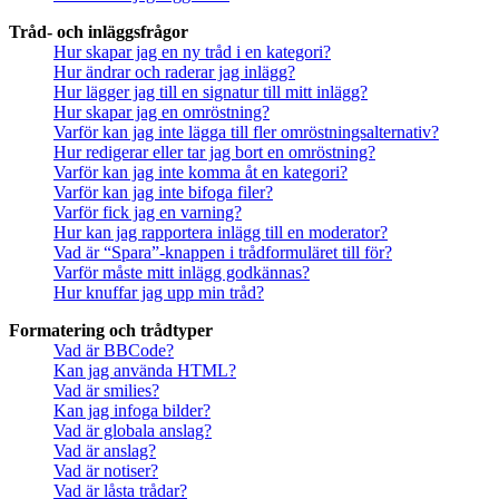
Tråd- och inläggsfrågor
Hur skapar jag en ny tråd i en kategori?
Hur ändrar och raderar jag inlägg?
Hur lägger jag till en signatur till mitt inlägg?
Hur skapar jag en omröstning?
Varför kan jag inte lägga till fler omröstningsalternativ?
Hur redigerar eller tar jag bort en omröstning?
Varför kan jag inte komma åt en kategori?
Varför kan jag inte bifoga filer?
Varför fick jag en varning?
Hur kan jag rapportera inlägg till en moderator?
Vad är “Spara”-knappen i trådformuläret till för?
Varför måste mitt inlägg godkännas?
Hur knuffar jag upp min tråd?
Formatering och trådtyper
Vad är BBCode?
Kan jag använda HTML?
Vad är smilies?
Kan jag infoga bilder?
Vad är globala anslag?
Vad är anslag?
Vad är notiser?
Vad är låsta trådar?