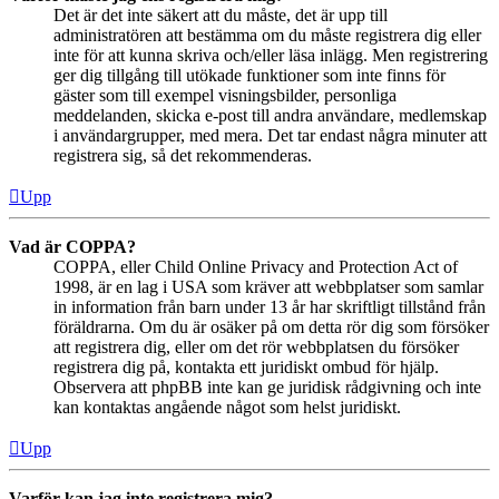
Det är det inte säkert att du måste, det är upp till
administratören att bestämma om du måste registrera dig eller
inte för att kunna skriva och/eller läsa inlägg. Men registrering
ger dig tillgång till utökade funktioner som inte finns för
gäster som till exempel visningsbilder, personliga
meddelanden, skicka e-post till andra användare, medlemskap
i användargrupper, med mera. Det tar endast några minuter att
registrera sig, så det rekommenderas.
Upp
Vad är COPPA?
COPPA, eller Child Online Privacy and Protection Act of
1998, är en lag i USA som kräver att webbplatser som samlar
in information från barn under 13 år har skriftligt tillstånd från
föräldrarna. Om du är osäker på om detta rör dig som försöker
att registrera dig, eller om det rör webbplatsen du försöker
registrera dig på, kontakta ett juridiskt ombud för hjälp.
Observera att phpBB inte kan ge juridisk rådgivning och inte
kan kontaktas angående något som helst juridiskt.
Upp
Varför kan jag inte registrera mig?