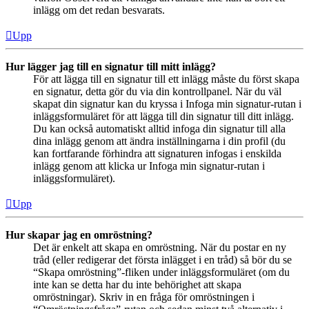
inlägg om det redan besvarats.
Upp
Hur lägger jag till en signatur till mitt inlägg?
För att lägga till en signatur till ett inlägg måste du först skapa
en signatur, detta gör du via din kontrollpanel. När du väl
skapat din signatur kan du kryssa i Infoga min signatur-rutan i
inläggsformuläret för att lägga till din signatur till ditt inlägg.
Du kan också automatiskt alltid infoga din signatur till alla
dina inlägg genom att ändra inställningarna i din profil (du
kan fortfarande förhindra att signaturen infogas i enskilda
inlägg genom att klicka ur Infoga min signatur-rutan i
inläggsformuläret).
Upp
Hur skapar jag en omröstning?
Det är enkelt att skapa en omröstning. När du postar en ny
tråd (eller redigerar det första inlägget i en tråd) så bör du se
“Skapa omröstning”-fliken under inläggsformuläret (om du
inte kan se detta har du inte behörighet att skapa
omröstningar). Skriv in en fråga för omröstningen i