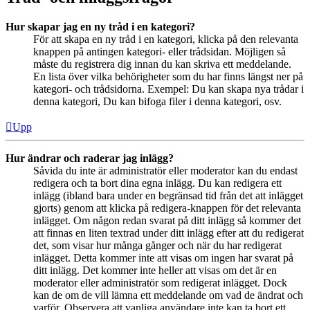
Hur skapar jag en ny tråd i en kategori?
För att skapa en ny tråd i en kategori, klicka på den relevanta
knappen på antingen kategori- eller trådsidan. Möjligen så
måste du registrera dig innan du kan skriva ett meddelande.
En lista över vilka behörigheter som du har finns längst ner på
kategori- och trådsidorna. Exempel: Du kan skapa nya trådar i
denna kategori, Du kan bifoga filer i denna kategori, osv.
Upp
Hur ändrar och raderar jag inlägg?
Såvida du inte är administratör eller moderator kan du endast
redigera och ta bort dina egna inlägg. Du kan redigera ett
inlägg (ibland bara under en begränsad tid från det att inlägget
gjorts) genom att klicka på redigera-knappen för det relevanta
inlägget. Om någon redan svarat på ditt inlägg så kommer det
att finnas en liten textrad under ditt inlägg efter att du redigerat
det, som visar hur många gånger och när du har redigerat
inlägget. Detta kommer inte att visas om ingen har svarat på
ditt inlägg. Det kommer inte heller att visas om det är en
moderator eller administratör som redigerat inlägget. Dock
kan de om de vill lämna ett meddelande om vad de ändrat och
varför. Observera att vanliga användare inte kan ta bort ett