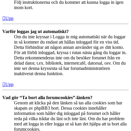
Följ instruktionerna och du kommer att kunna logga in igen
inom kort.
Upp
Varför loggas jag ut automatiskt?
Om du inte kryssar i Logga in mig automatiskt när du loggar
in så kommer du endast att hållas inloggad för en viss tid.
Detta förhindrar att någon annan använder sig av ditt konto.
För att förbli inloggad, kryssa i rutan nästa gång du loggar in.
Detta rekommenderas inte om du besöker forumet från en
delad dator, t.ex. bibliotek, internetcafé, datorsal, osv. Om du
inte ser denna kryssruta så har forumadministratören
inaktiverat denna funktion.
Upp
Vad gör “Ta bort alla forumcookies”-länken?
Genom att klicka på den länken så tas alla cookies som har
skapats av phpBB3 bort. Dessa cookies innehåller
information som håller dig inloggad på forumet och håller
reda på vilka trådar du läst och inte läst. Om du har problem
med att logga in eller logga ut så kan det hjälpa att ta bort alla
forumcookies.