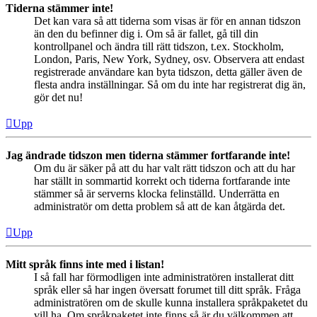
Tiderna stämmer inte!
Det kan vara så att tiderna som visas är för en annan tidszon
än den du befinner dig i. Om så är fallet, gå till din
kontrollpanel och ändra till rätt tidszon, t.ex. Stockholm,
London, Paris, New York, Sydney, osv. Observera att endast
registrerade användare kan byta tidszon, detta gäller även de
flesta andra inställningar. Så om du inte har registrerat dig än,
gör det nu!
Upp
Jag ändrade tidszon men tiderna stämmer fortfarande inte!
Om du är säker på att du har valt rätt tidszon och att du har
har ställt in sommartid korrekt och tiderna fortfarande inte
stämmer så är serverns klocka felinställd. Underrätta en
administratör om detta problem så att de kan åtgärda det.
Upp
Mitt språk finns inte med i listan!
I så fall har förmodligen inte administratören installerat ditt
språk eller så har ingen översatt forumet till ditt språk. Fråga
administratören om de skulle kunna installera språkpaketet du
vill ha. Om språkpaketet inte finns så är du välkommen att