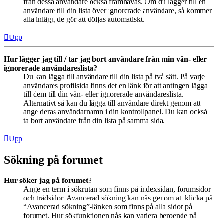
från dessa användare också framhävas. Om du lägger till en
användare till din lista över ignorerade användare, så kommer
alla inlägg de gör att döljas automatiskt.
Upp
Hur lägger jag till / tar jag bort användare från min vän- eller
ignorerade användareslista?
Du kan lägga till användare till din lista på två sätt. På varje
användares profilsida finns det en länk för att antingen lägga
till dem till din vän- eller ignorerade användareslista.
Alternativt så kan du lägga till användare direkt genom att
ange deras användarnamn i din kontrollpanel. Du kan också
ta bort användare från din lista på samma sida.
Upp
Sökning på forumet
Hur söker jag på forumet?
Ange en term i sökrutan som finns på indexsidan, forumsidor
och trådsidor. Avancerad sökning kan nås genom att klicka på
“Avancerad sökning”-länken som finns på alla sidor på
forumet. Hur sökfunktionen nås kan variera beroende på