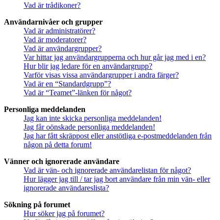
Vad är trådikoner?
Användarnivåer och grupper
Vad är administratörer?
Vad är moderatorer?
Vad är användargrupper?
Var hittar jag användargrupperna och hur går jag med i en?
Hur blir jag ledare för en användargrupp?
Varför visas vissa användargrupper i andra färger?
Vad är en “Standardgrupp”?
Vad är “Teamet”-länken för något?
Personliga meddelanden
Jag kan inte skicka personliga meddelanden!
Jag får oönskade personliga meddelanden!
Jag har fått skräppost eller anstötliga e-postmeddelanden från
någon på detta forum!
Vänner och ignorerade användare
Vad är vän- och ignorerade användarelistan för något?
Hur lägger jag till / tar jag bort användare från min vän- eller
ignorerade användareslista?
Sökning på forumet
Hur söker jag på forumet?