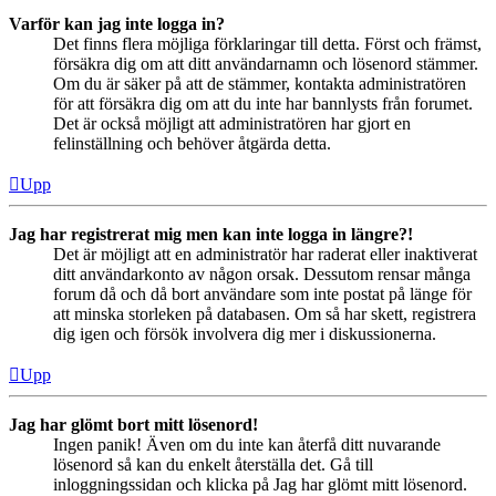
Varför kan jag inte logga in?
Det finns flera möjliga förklaringar till detta. Först och främst,
försäkra dig om att ditt användarnamn och lösenord stämmer.
Om du är säker på att de stämmer, kontakta administratören
för att försäkra dig om att du inte har bannlysts från forumet.
Det är också möjligt att administratören har gjort en
felinställning och behöver åtgärda detta.
Upp
Jag har registrerat mig men kan inte logga in längre?!
Det är möjligt att en administratör har raderat eller inaktiverat
ditt användarkonto av någon orsak. Dessutom rensar många
forum då och då bort användare som inte postat på länge för
att minska storleken på databasen. Om så har skett, registrera
dig igen och försök involvera dig mer i diskussionerna.
Upp
Jag har glömt bort mitt lösenord!
Ingen panik! Även om du inte kan återfå ditt nuvarande
lösenord så kan du enkelt återställa det. Gå till
inloggningssidan och klicka på Jag har glömt mitt lösenord.