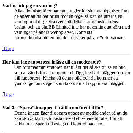
Varför fick jag en varning?
Alla administratörer har egna regler för sina webbplatser. Om
de anser att du har brutit mot en regel så kan de utfärda en
varning mot dig. Observera att detta är administratörens
beslut, och att phpBB Limited inte har någonting att göra med
varningar på andra webbplatser. Kontakta
forumadministratören om du är osäker på varför du varnats.
Upp
Hur kan jag rapportera inlägg till en moderator?
Om forumadministratören har tillåtit det så ska du se en bild
som används för att rapportera inlägg bredvid inlägget som du
vill rapportera. Klicka på denna bild och du kommer att
guidas igenom stegen som krävs för att rapportera inlägget.
Upp
Vad är “Spara”-knappen i trådformuläret till för?
Denna knapp låter dig spara utkast av meddelanden så att du
kan skriva klart och posta de vid ett senare tillfälle. För att
ladda in ett sparat utkast, gå till kontrollpanelen.