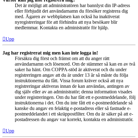
Det är möjligt att administratören har bannlyst din IP-adress
eller förbjudit det användarnamn du försöker registrera dig
med. Ägaren av webbplatsen kan också ha inaktiverat
nyregistreringar för att förhindra att nya besökare blir
medlemmar. Kontakta en administratör för hjälp.
Upp
Jag har registrerat mig men kan inte logga in!
Försäkra dig först och främst om att du anger rätt
användarnamn och lösenord. Om de stämmer så kan en av två
saker ha hänt. Om COPPA-stöd är aktiverat och du under
registreringen angav att du är under 13 år så måste du följa
instruktionerna du fått. Vissa forum kräver också att nya
registreringar aktiveras innan de kan användas, antingen av
dig själv eller av an administratör; denna information visades
under registreringen. Om du har fått ett e-postmeddelande, följ
instruktionerna i det. Om du inte fått ett e-postmeddelande så
kanske du angav en felaktig e-postadress eller så fastnade e-
postmeddelandet i ett skräppostfilter. Om du är säker på att e-
postadressen du angav var korrekt, kontakta en administratör.
Upp