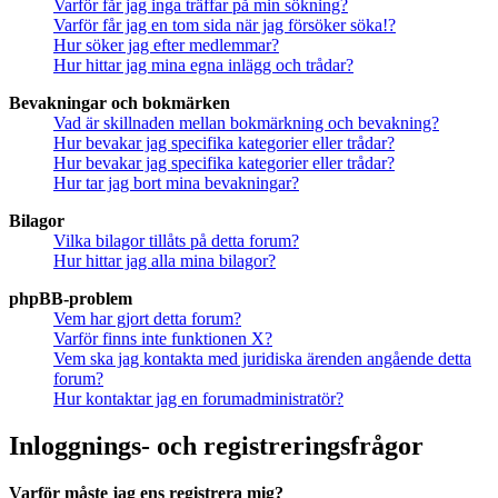
Varför får jag inga träffar på min sökning?
Varför får jag en tom sida när jag försöker söka!?
Hur söker jag efter medlemmar?
Hur hittar jag mina egna inlägg och trådar?
Bevakningar och bokmärken
Vad är skillnaden mellan bokmärkning och bevakning?
Hur bevakar jag specifika kategorier eller trådar?
Hur bevakar jag specifika kategorier eller trådar?
Hur tar jag bort mina bevakningar?
Bilagor
Vilka bilagor tillåts på detta forum?
Hur hittar jag alla mina bilagor?
phpBB-problem
Vem har gjort detta forum?
Varför finns inte funktionen X?
Vem ska jag kontakta med juridiska ärenden angående detta
forum?
Hur kontaktar jag en forumadministratör?
Inloggnings- och registreringsfrågor
Varför måste jag ens registrera mig?