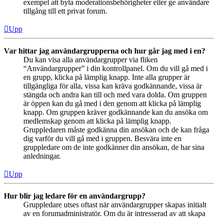
exempel att byta moderationsbehörigheter eller ge användare
tillgång till ett privat forum.
Upp
Var hittar jag användargrupperna och hur går jag med i en?
Du kan visa alla användargrupper via fliken
“Användargrupper” i din kontrollpanel. Om du vill gå med i
en grupp, klicka på lämplig knapp. Inte alla grupper är
tillgängliga för alla, vissa kan kräva godkännande, vissa är
stängda och andra kan till och med vara dolda. Om gruppen
är öppen kan du gå med i den genom att klicka på lämplig
knapp. Om gruppen kräver godkännande kan du ansöka om
medlemskap genom att klicka på lämplig knapp.
Gruppledaren måste godkänna din ansökan och de kan fråga
dig varför du vill gå med i gruppen. Besvära inte en
gruppledare om de inte godkänner din ansökan, de har sina
anledningar.
Upp
Hur blir jag ledare för en användargrupp?
Gruppledare utses oftast när användargrupper skapas initialt
av en forumadministratör. Om du är intresserad av att skapa