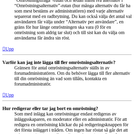
“Omröstningsfråga”-rutan och sedan minst två alternativ i
“Omröstningsalternativ”-rutan (hur många alternativ du får ha
som mest bestäms av administratören) med varje alternativ
separerat med en radbrytning. Du kan också välja det antal val
användaren får välja under “Alternativ per användare”, en
gräns för hur länge omröstningen ska vara (0 för en
omröstning som aldrig tar slut) och till sist kan du välja om
användarna får ändra sin röst.
Upp
Varför kan jag inte lägga till fler omröstningsalternativ?
Gränsen för antal omröstningsalternativ ställs in av
forumadministratören. Om du behöver lägga till fler alternativ
till din omröstning än vad som tillåts, kontakta en
forumadministratör.
Upp
Hur redigerar eller tar jag bort en omröstning?
Som med inlägg kan omröstningar endast redigeras av
inläggsskaparen, en moderator eller en administratör. För att
redigera en omröstning klickar du på redigeringsknappen för
det första inlägget i tråden. Om ingen har röstat så går det att