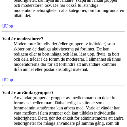
behörigheter, bannlysa användare, skapa användargrupper
och moderatorer, osv. De har också fullständiga
moderationsbehörigheter i alla kategorier, om forumgrundaren
tillåtit det.
Upp
Vad är moderatorer?
Moderatorer är individer (eller grupper av individer) som
sköter om de dagliga aktiviteterna på forumet. De kan
redigera eller ta bort inlägg och låsa, låsa upp, flytta, ta bort
och dela trådar i de forum de modererar. I allmänhet så finns
moderatorerna där för att förhindra att användare kommer
ifrån ämnet eller postar anstötligt material.
Upp
Vad är användargrupper?
Användargrupper är grupper av medlemmar som delar in
forumets medlemmar i lätthanterliga sektioner som
forumadministratörerna kan arbeta med. Varje användar kan
vara medlem i flera grupper och kan tilldelas individuella
behörigheter. Detta gör det enkelt för administratörer att ändra
behörigheter för många användare på samma gång, som till