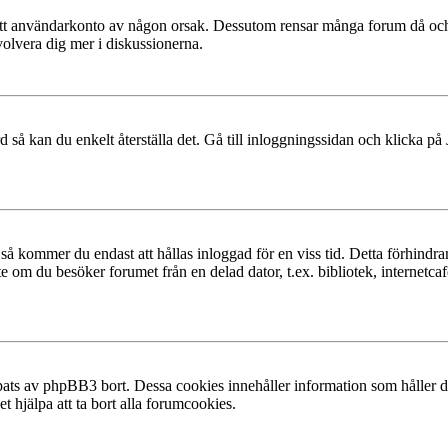
at ditt användarkonto av någon orsak. Dessutom rensar många forum då och
volvera dig mer i diskussionerna.
 så kan du enkelt återställa det. Gå till inloggningssidan och klicka på
å kommer du endast att hållas inloggad för en viss tid. Detta förhindrar
 om du besöker forumet från en delad dator, t.ex. bibliotek, internetcaf
ats av phpBB3 bort. Dessa cookies innehåller information som håller dig
t hjälpa att ta bort alla forumcookies.