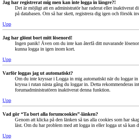
Jag har registrerat mig men kan inte logga in längre?!
Det är möjligt att en administratör har raderat eller inaktiver
på databasen. Om så har skett, registrera dig igen och försök in
Upp
Jag har glömt bort mitt lösenord!
Ingen panik! Även om du inte kan återfå ditt nuvarande lösenord
kunna logga in igen inom kort.
Upp
Varför loggas jag ut automatiskt?
Om du inte kryssar i Logga in mig automatiskt när du loggar in s
kryssa i rutan nästa gång du loggar in. Detta rekommenderas inte
forumadministratören inaktiverat denna funktion.
Upp
Vad gör “Ta bort alla forumcookies”-länken?
Genom att klicka på den länken så tas alla cookies som har skap
läst. Om du har problem med att logga in eller logga ut så kan de
Upp