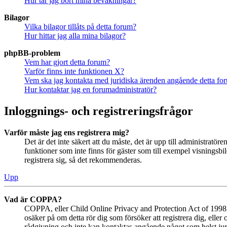
Hur tar jag bort mina bevakningar?
Bilagor
Vilka bilagor tillåts på detta forum?
Hur hittar jag alla mina bilagor?
phpBB-problem
Vem har gjort detta forum?
Varför finns inte funktionen X?
Vem ska jag kontakta med juridiska ärenden angående detta fo
Hur kontaktar jag en forumadministratör?
Inloggnings- och registreringsfrågor
Varför måste jag ens registrera mig?
Det är det inte säkert att du måste, det är upp till administratör
funktioner som inte finns för gäster som till exempel visningsb
registrera sig, så det rekommenderas.
Upp
Vad är COPPA?
COPPA, eller Child Online Privacy and Protection Act of 1998, ä
osäker på om detta rör dig som försöker att registrera dig, eller
rådgivning och inte kan kontaktas angående något som helst juri