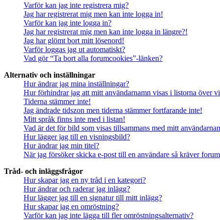
Varför kan jag inte registrera mig?
Jag har registrerat mig men kan inte logga in!
Varför kan jag inte logga in?
Jag har registrerat mig men kan inte logga in längre?!
Jag har glömt bort mitt lösenord!
Varför loggas jag ut automatiskt?
Vad gör “Ta bort alla forumcookies”-länken?
Alternativ och inställningar
Hur ändrar jag mina inställningar?
Hur förhindrar jag att mitt användarnamn visas i listorna över v
Tiderna stämmer inte!
Jag ändrade tidszon men tiderna stämmer fortfarande inte!
Mitt språk finns inte med i listan!
Vad är det för bild som visas tillsammans med mitt användarn
Hur lägger jag till en visningsbild?
Hur ändrar jag min titel?
När jag försöker skicka e-post till en användare så kräver forume
Tråd- och inläggsfrågor
Hur skapar jag en ny tråd i en kategori?
Hur ändrar och raderar jag inlägg?
Hur lägger jag till en signatur till mitt inlägg?
Hur skapar jag en omröstning?
Varför kan jag inte lägga till fler omröstningsalternativ?