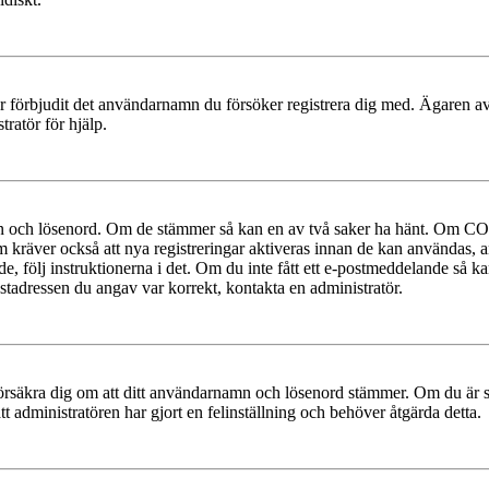
ler förbjudit det användarnamn du försöker registrera dig med. Ägaren av
ratör för hjälp.
mn och lösenord. Om de stämmer så kan en av två saker ha hänt. Om COP
um kräver också att nya registreringar aktiveras innan de kan användas, a
e, följ instruktionerna i det. Om du inte fått ett e-postmeddelande så ka
ostadressen du angav var korrekt, kontakta en administratör.
t, försäkra dig om att ditt användarnamn och lösenord stämmer. Om du är s
tt administratören har gjort en felinställning och behöver åtgärda detta.