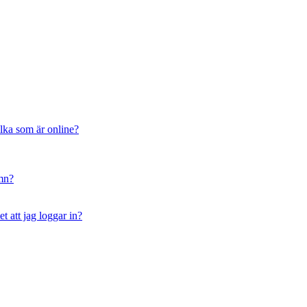
ilka som är online?
amn?
t att jag loggar in?