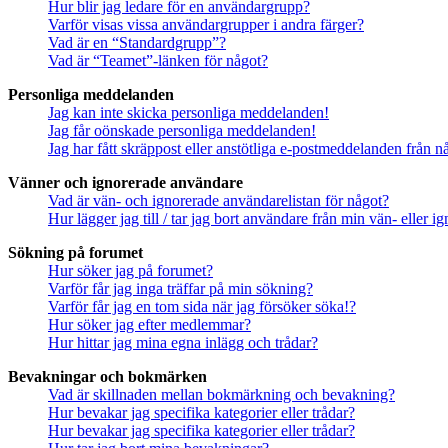
Hur blir jag ledare för en användargrupp?
Varför visas vissa användargrupper i andra färger?
Vad är en “Standardgrupp”?
Vad är “Teamet”-länken för något?
Personliga meddelanden
Jag kan inte skicka personliga meddelanden!
Jag får oönskade personliga meddelanden!
Jag har fått skräppost eller anstötliga e-postmeddelanden från 
Vänner och ignorerade användare
Vad är vän- och ignorerade användarelistan för något?
Hur lägger jag till / tar jag bort användare från min vän- eller 
Sökning på forumet
Hur söker jag på forumet?
Varför får jag inga träffar på min sökning?
Varför får jag en tom sida när jag försöker söka!?
Hur söker jag efter medlemmar?
Hur hittar jag mina egna inlägg och trådar?
Bevakningar och bokmärken
Vad är skillnaden mellan bokmärkning och bevakning?
Hur bevakar jag specifika kategorier eller trådar?
Hur bevakar jag specifika kategorier eller trådar?