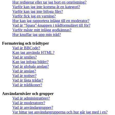
Hur redigerar eller tar jag bort en omröstning?
Varför kan jag inte komma åt en kategori?
Varför kan jag inte bifoga filer?
Varför fick jag en varning?
Hur kan jag rapportera inlägg till en moderator?
Vad är “Spara”-knappen i trådformuläret till för?
Varför måste mitt inlägg godkännas?
Hur knuffar jag upp min tråd?
Formatering och trådtyper
Vad är BBCode?
Kan jag använda HTML?
Vad är smilies?
Kan jag infoga bilder?
Vad är globala anslag?
Vad är anslag?
Vad är notiser?
Vad är låsta trådar?
Vad är trådikoner?
Användarnivåer och grupper
Vad är administratörer?
Vad är moderatorer?
Vad är användargrupper?
Var hittar jag användargrupperna och hur går jag med i en?