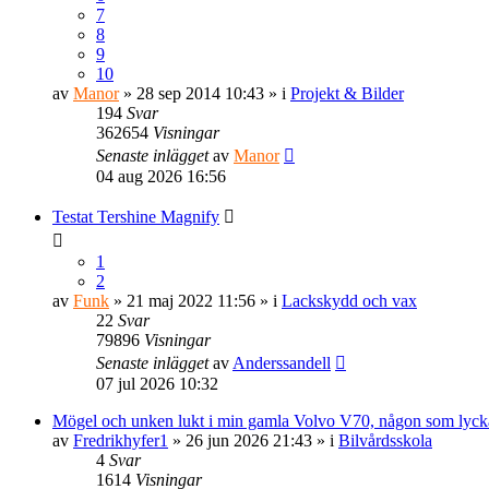
7
8
9
10
av
Manor
» 28 sep 2014 10:43 » i
Projekt & Bilder
194
Svar
362654
Visningar
Senaste inlägget
av
Manor
04 aug 2026 16:56
Testat Tershine Magnify
1
2
av
Funk
» 21 maj 2022 11:56 » i
Lackskydd och vax
22
Svar
79896
Visningar
Senaste inlägget
av
Anderssandell
07 jul 2026 10:32
Mögel och unken lukt i min gamla Volvo V70, någon som lyckat
av
Fredrikhyfer1
» 26 jun 2026 21:43 » i
Bilvårdsskola
4
Svar
1614
Visningar