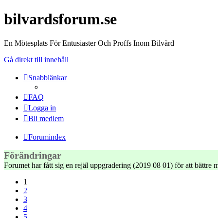
bilvardsforum.se
En Mötesplats För Entusiaster Och Proffs Inom Bilvård
Gå direkt till innehåll
Snabblänkar
FAQ
Logga in
Bli medlem
Forumindex
Förändringar
Forumet har fått sig en rejäl uppgradering (2019 08 01) för att bättr
1
2
3
4
5