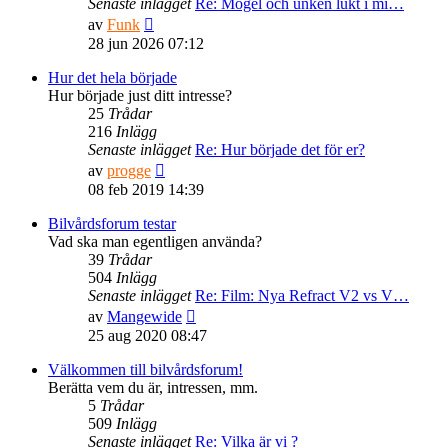
Senaste inlägget
Re: Mögel och unken lukt i mi…
Gå
av
Funk
till
28 jun 2026 07:12
det
senaste
Hur det hela började
inlägget
Hur började just ditt intresse?
25
Trådar
216
Inlägg
Senaste inlägget
Re: Hur började det för er?
Gå
av
progge
till
08 feb 2019 14:39
det
senaste
Bilvårdsforum testar
inlägget
Vad ska man egentligen använda?
39
Trådar
504
Inlägg
Senaste inlägget
Re: Film: Nya Refract V2 vs V…
Gå
av
Mangewide
till
25 aug 2020 08:47
det
senaste
Välkommen till bilvårdsforum!
inlägget
Berätta vem du är, intressen, mm.
5
Trådar
509
Inlägg
Senaste inlägget
Re: Vilka är vi ?