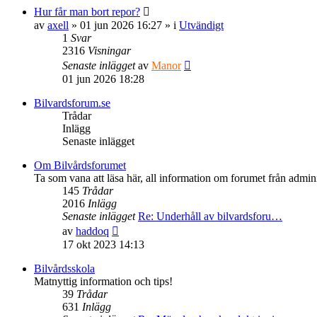
Hur får man bort repor?
av
axell
» 01 jun 2026 16:27 » i
Utvändigt
1
Svar
2316
Visningar
Senaste inlägget
av
Manor
01 jun 2026 18:28
Bilvardsforum.se
Trådar
Inlägg
Senaste inlägget
Om Bilvårdsforumet
Ta som vana att läsa här, all information om forumet från admini
145
Trådar
2016
Inlägg
Senaste inlägget
Re: Underhåll av bilvardsforu…
Gå
av
haddoq
till
17 okt 2023 14:13
det
senaste
Bilvårdsskola
inlägget
Matnyttig information och tips!
39
Trådar
631
Inlägg