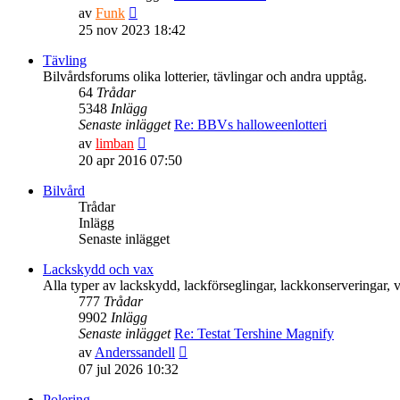
Gå
av
Funk
till
25 nov 2023 18:42
det
senaste
Tävling
inlägget
Bilvårdsforums olika lotterier, tävlingar och andra upptåg.
64
Trådar
5348
Inlägg
Senaste inlägget
Re: BBVs halloweenlotteri
Gå
av
limban
till
20 apr 2016 07:50
det
senaste
Bilvård
inlägget
Trådar
Inlägg
Senaste inlägget
Lackskydd och vax
Alla typer av lackskydd, lackförseglingar, lackkonserveringar,
777
Trådar
9902
Inlägg
Senaste inlägget
Re: Testat Tershine Magnify
Gå
av
Anderssandell
till
07 jul 2026 10:32
det
senaste
Polering