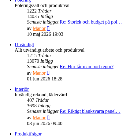
inlägget
Poleringssätt och produktval.
1222
Trådar
14035
Inlägg
Senaste inlägget
Re: Storlek och budget på pol…
Gå
av
Manor
till
10 maj 2026 19:03
det
senaste
Utvändigt
inlägget
Allt utvändigt arbete och produktval.
1215
Trådar
13070
Inlägg
Senaste inlägget
Re: Hur får man bort repor?
Gå
av
Manor
till
01 jun 2026 18:28
det
senaste
Interiör
inlägget
Invändig rekond, lädervård
407
Trådar
3698
Inlägg
Senaste inlägget
Re: Riktigt blanksvarta panel…
Gå
av
Manor
till
08 jun 2026 09:40
det
senaste
Produktfrågor