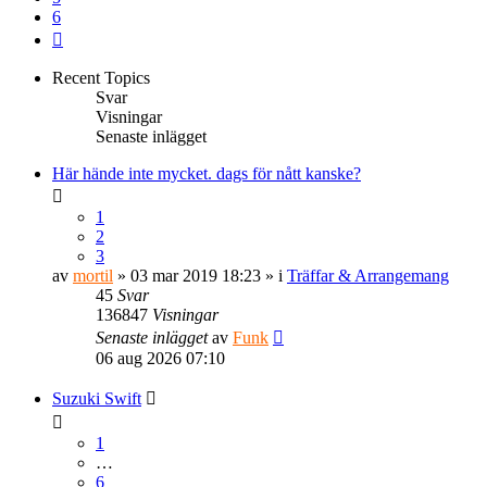
6
Nästa
Recent Topics
Svar
Visningar
Senaste inlägget
Här hände inte mycket. dags för nått kanske?
1
2
3
av
mortil
» 03 mar 2019 18:23 » i
Träffar & Arrangemang
45
Svar
136847
Visningar
Senaste inlägget
av
Funk
06 aug 2026 07:10
Suzuki Swift
1
…
6