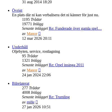
till
31 aug 2014 18:20
det
senaste
Övrigt
inlägget
En plats där ni kan verbalisera det ni känner för just nu.
1195
Trådar
19771
Inlägg
Senaste inlägget
Re: Funderade över gamla spel…
Gå
av
Manor
till
12 mar 2026 20:11
det
senaste
Underhåll
inlägget
Oljebyten, service, rostlagning
95
Trådar
1321
Inlägg
Senaste inlägget
Re: Opel insinga 2011
Gå
av
Manor
till
24 jan 2024 22:06
det
senaste
Bilrelaterat
inlägget
277
Trådar
4008
Inlägg
Senaste inlägget
Re: Trumling
Gå
av
mille
till
27 jan 2026 10:51
det