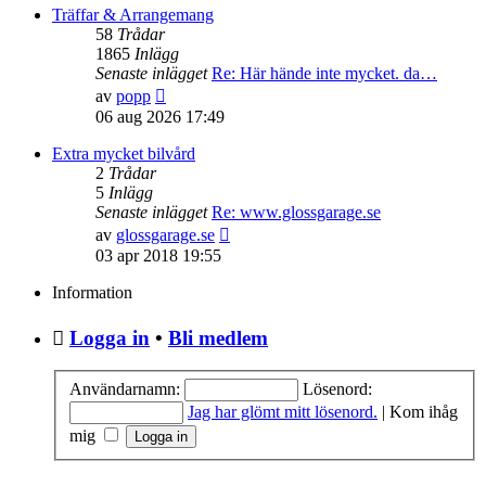
senaste
Träffar & Arrangemang
inlägget
58
Trådar
1865
Inlägg
Senaste inlägget
Re: Här hände inte mycket. da…
Gå
av
popp
till
06 aug 2026 17:49
det
senaste
Extra mycket bilvård
inlägget
2
Trådar
5
Inlägg
Senaste inlägget
Re: www.glossgarage.se
Gå
av
glossgarage.se
till
03 apr 2018 19:55
det
senaste
Information
inlägget
Logga in
•
Bli medlem
Användarnamn:
Lösenord:
Jag har glömt mitt lösenord.
|
Kom ihåg
mig