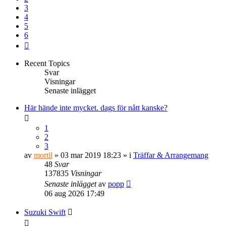
3
4
5
6
Nästa
Recent Topics
Svar
Visningar
Senaste inlägget
Här hände inte mycket. dags för nått kanske?
1
2
3
av
mortil
» 03 mar 2019 18:23 » i
Träffar & Arrangemang
48
Svar
137835
Visningar
Senaste inlägget
av
popp
06 aug 2026 17:49
Suzuki Swift