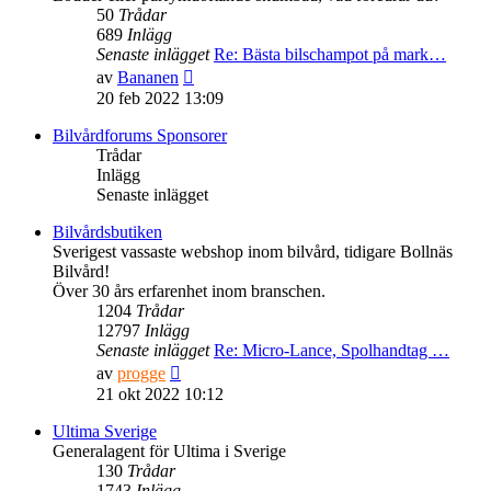
50
Trådar
689
Inlägg
Senaste inlägget
Re: Bästa bilschampot på mark…
Gå
av
Bananen
till
20 feb 2022 13:09
det
senaste
Bilvårdforums Sponsorer
inlägget
Trådar
Inlägg
Senaste inlägget
Bilvårdsbutiken
Sverigest vassaste webshop inom bilvård, tidigare Bollnäs
Bilvård!
Över 30 års erfarenhet inom branschen.
1204
Trådar
12797
Inlägg
Senaste inlägget
Re: Micro-Lance, Spolhandtag …
Gå
av
progge
till
21 okt 2022 10:12
det
senaste
Ultima Sverige
inlägget
Generalagent för Ultima i Sverige
130
Trådar
1743
Inlägg