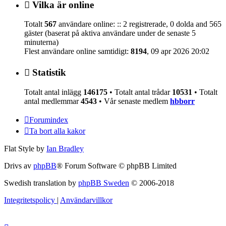
Vilka är online
Totalt
567
användare online: :: 2 registrerade, 0 dolda and 565
gäster (baserat på aktiva användare under de senaste 5
minuterna)
Flest användare online samtidigt:
8194
, 09 apr 2026 20:02
Statistik
Totalt antal inlägg
146175
• Totalt antal trådar
10531
• Totalt
antal medlemmar
4543
• Vår senaste medlem
hbborr
Forumindex
Ta bort alla kakor
Flat Style by
Ian Bradley
Drivs av
phpBB
® Forum Software © phpBB Limited
Swedish translation by
phpBB Sweden
© 2006-2018
Integritetspolicy
|
Användarvillkor