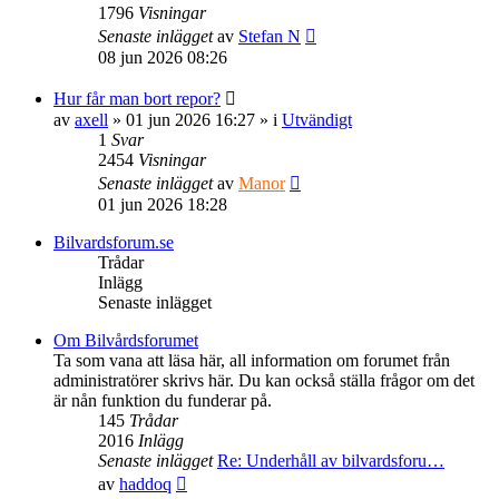
1796
Visningar
Senaste inlägget
av
Stefan N
08 jun 2026 08:26
Hur får man bort repor?
av
axell
» 01 jun 2026 16:27 » i
Utvändigt
1
Svar
2454
Visningar
Senaste inlägget
av
Manor
01 jun 2026 18:28
Bilvardsforum.se
Trådar
Inlägg
Senaste inlägget
Om Bilvårdsforumet
Ta som vana att läsa här, all information om forumet från
administratörer skrivs här. Du kan också ställa frågor om det
är nån funktion du funderar på.
145
Trådar
2016
Inlägg
Senaste inlägget
Re: Underhåll av bilvardsforu…
Gå
av
haddoq