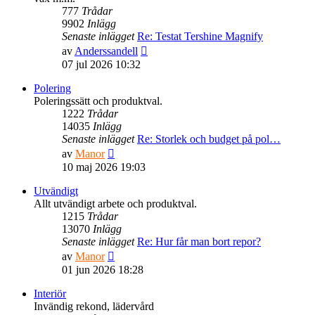
777
Trådar
9902
Inlägg
Senaste inlägget
Re: Testat Tershine Magnify
Gå
av
Anderssandell
till
07 jul 2026 10:32
det
senaste
Polering
inlägget
Poleringssätt och produktval.
1222
Trådar
14035
Inlägg
Senaste inlägget
Re: Storlek och budget på pol…
Gå
av
Manor
till
10 maj 2026 19:03
det
senaste
Utvändigt
inlägget
Allt utvändigt arbete och produktval.
1215
Trådar
13070
Inlägg
Senaste inlägget
Re: Hur får man bort repor?
Gå
av
Manor
till
01 jun 2026 18:28
det
senaste
Interiör
inlägget
Invändig rekond, lädervård