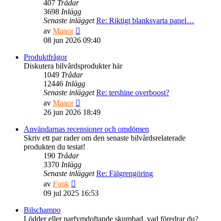
407
Trådar
3698
Inlägg
Senaste inlägget
Re: Riktigt blanksvarta panel…
Gå
av
Manor
till
08 jun 2026 09:40
det
senaste
Produktfrågor
inlägget
Diskutera bilvårdsprodukter här
1049
Trådar
12446
Inlägg
Senaste inlägget
Re: tershine overboost?
Gå
av
Manor
till
26 jun 2026 18:49
det
senaste
Användarnas recensioner och omdömen
inlägget
Skriv ett par rader om den senaste bilvårdsrelaterade
produkten du testat!
190
Trådar
3370
Inlägg
Senaste inlägget
Re: Fälgrengöring
Gå
av
Funk
till
09 jul 2025 16:53
det
senaste
Bilschampo
inlägget
Lödder eller parfymdoftande skumbad, vad föredrar du?