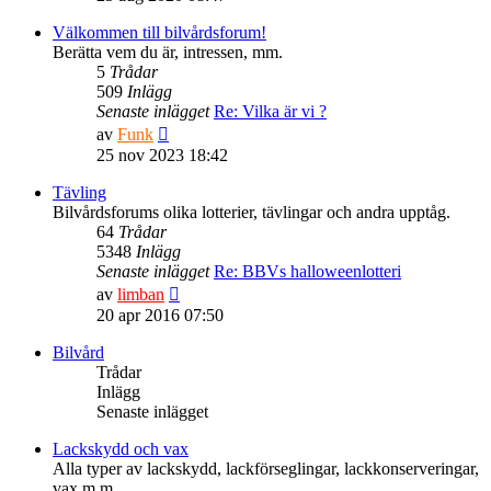
det
senaste
Välkommen till bilvårdsforum!
inlägget
Berätta vem du är, intressen, mm.
5
Trådar
509
Inlägg
Senaste inlägget
Re: Vilka är vi ?
Gå
av
Funk
till
25 nov 2023 18:42
det
senaste
Tävling
inlägget
Bilvårdsforums olika lotterier, tävlingar och andra upptåg.
64
Trådar
5348
Inlägg
Senaste inlägget
Re: BBVs halloweenlotteri
Gå
av
limban
till
20 apr 2016 07:50
det
senaste
Bilvård
inlägget
Trådar
Inlägg
Senaste inlägget
Lackskydd och vax
Alla typer av lackskydd, lackförseglingar, lackkonserveringar,
vax m.m.