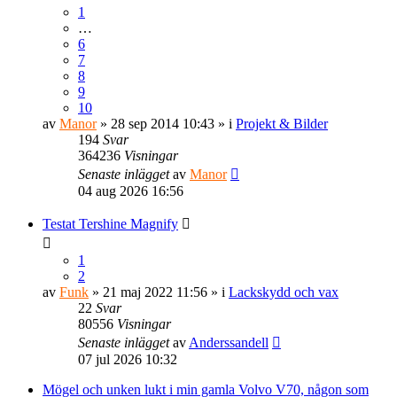
1
…
6
7
8
9
10
av
Manor
» 28 sep 2014 10:43 » i
Projekt & Bilder
194
Svar
364236
Visningar
Senaste inlägget
av
Manor
04 aug 2026 16:56
Testat Tershine Magnify
1
2
av
Funk
» 21 maj 2022 11:56 » i
Lackskydd och vax
22
Svar
80556
Visningar
Senaste inlägget
av
Anderssandell
07 jul 2026 10:32
Mögel och unken lukt i min gamla Volvo V70, någon som