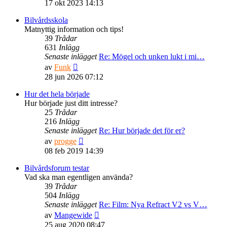
till
17 okt 2023 14:13
det
senaste
Bilvårdsskola
inlägget
Matnyttig information och tips!
39
Trådar
631
Inlägg
Senaste inlägget
Re: Mögel och unken lukt i mi…
Gå
av
Funk
till
28 jun 2026 07:12
det
senaste
Hur det hela började
inlägget
Hur började just ditt intresse?
25
Trådar
216
Inlägg
Senaste inlägget
Re: Hur började det för er?
Gå
av
progge
till
08 feb 2019 14:39
det
senaste
Bilvårdsforum testar
inlägget
Vad ska man egentligen använda?
39
Trådar
504
Inlägg
Senaste inlägget
Re: Film: Nya Refract V2 vs V…
Gå
av
Mangewide
till
25 aug 2020 08:47