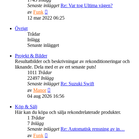
Senaste inlägget
Re: Var tog Ultima vägen?
Gå
av
Funk
till
12 mar 2022 06:25
det
senaste
Övrigt
inlägget
Trådar
Inlägg
Senaste inlägget
Projekt & Bilder
Resultatbilder och beskrivningar av rekonditioneringar och
liknande. Dela med er av ert senaste puts!
1011
Trådar
22497
Inlägg
Senaste inlägget
Re: Suzuki Swift
Gå
av
Manor
till
04 aug 2026 16:56
det
senaste
Köp & Sälj
inlägget
Här kan du köpa och sälja rekondrelaterade produkter.
1
Trådar
7
Inlägg
Senaste inlägget
Re: Automatisk rensning av in…
Gå
av
Funk