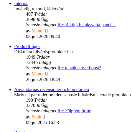
senaste
Interiör
inlägget
Invändig rekond, lädervård
407
Trådar
3698
Inlägg
Senaste inlägget
Re: Riktigt blanksvarta panel…
Gå
av
Manor
till
08 jun 2026 09:40
det
senaste
Produktfrågor
inlägget
Diskutera bilvårdsprodukter här
1049
Trådar
12446
Inlägg
Senaste inlägget
Re: tershine overboost?
Gå
av
Manor
till
26 jun 2026 18:49
det
senaste
Användarnas recensioner och omdömen
inlägget
Skriv ett par rader om den senaste bilvårdsrelaterade produkten 
190
Trådar
3370
Inlägg
Senaste inlägget
Re: Fälgrengöring
Gå
av
Funk
till
09 jul 2025 16:53
det
senaste