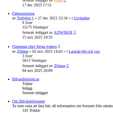
Senaste inlägget
av
Funk
17 dec 2025 17:11
Fälgrengöring
av
Torbjörn 1
» 27 dec 2021 23:34 » i
Utvändigt
9
Svar
11175
Visningar
Senaste inlägget
av
ADWISER
15 nov 2025 19:35
Flammigt efter första tvätten
av
Z0ntag
» 02 nov 2025 14:43 » i
Lackskydd och vax
3
Svar
5613
Visningar
Senaste inlägget
av
Z0ntag
04 nov 2025 20:09
Bilvardsforum.se
Trådar
Inlägg
Senaste inlägget
Om Bilvårdsforumet
Ta som vana att läsa här, all information om forumet från admini
145
Trådar