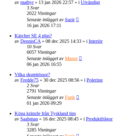
av
matbyr
» 13 jan 2026 22:57 » i
Utvändigt
3
Svar
2022
Visningar
Senaste inlägget
av
Sazir
16 jan 2026 17:11
Kärcher SE 4 plus?
av
DennisCA
» 08 dec 2025 14:33 » i
Interiör
10
Svar
6057
Visningar
Senaste inlägget
av
Manor
06 jan 2026 16:55
Vilka skumtrissor?
av
Fredde75
» 30 dec 2025 08:56 » i
Polering
2
Svar
2791
Visningar
Senaste inlägget
av
Funk
01 jan 2026 09:29
Köpa kränzle från Tyskland tips
av
Saabman
» 16 dec 2025 08:45 » i
Produktfrågor
3
Svar
3285
Visningar