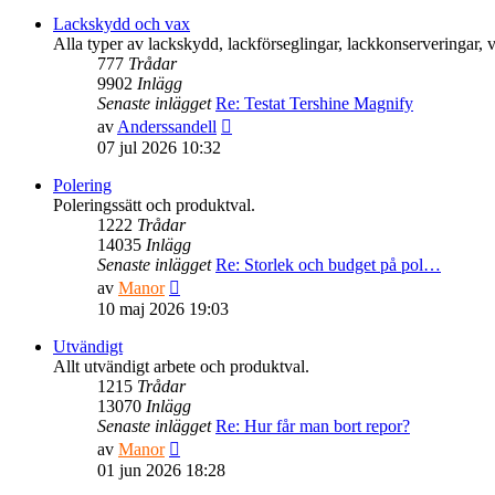
Lackskydd och vax
Alla typer av lackskydd, lackförseglingar, lackkonserveringar,
777
Trådar
9902
Inlägg
Senaste inlägget
Re: Testat Tershine Magnify
Gå
av
Anderssandell
till
07 jul 2026 10:32
det
senaste
Polering
inlägget
Poleringssätt och produktval.
1222
Trådar
14035
Inlägg
Senaste inlägget
Re: Storlek och budget på pol…
Gå
av
Manor
till
10 maj 2026 19:03
det
senaste
Utvändigt
inlägget
Allt utvändigt arbete och produktval.
1215
Trådar
13070
Inlägg
Senaste inlägget
Re: Hur får man bort repor?
Gå
av
Manor
till
01 jun 2026 18:28
det