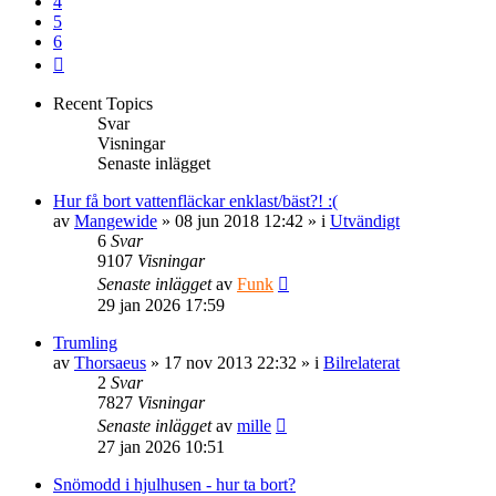
4
5
6
Nästa
Recent Topics
Svar
Visningar
Senaste inlägget
Hur få bort vattenfläckar enklast/bäst?! :(
av
Mangewide
» 08 jun 2018 12:42 » i
Utvändigt
6
Svar
9107
Visningar
Senaste inlägget
av
Funk
29 jan 2026 17:59
Trumling
av
Thorsaeus
» 17 nov 2013 22:32 » i
Bilrelaterat
2
Svar
7827
Visningar
Senaste inlägget
av
mille
27 jan 2026 10:51
Snömodd i hjulhusen - hur ta bort?