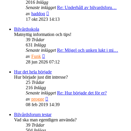
2016
Inlägg
Senaste inlägget
Re: Underhåll av bilvardsforu…
Gå
av
haddoq
till
17 okt 2023 14:13
det
senaste
Bilvårdsskola
inlägget
Matnyttig information och tips!
39
Trådar
631
Inlägg
Senaste inlägget
Re: Mögel och unken lukt i mi…
Gå
av
Funk
till
28 jun 2026 07:12
det
senaste
Hur det hela började
inlägget
Hur började just ditt intresse?
25
Trådar
216
Inlägg
Senaste inlägget
Re: Hur började det för er?
Gå
av
progge
till
08 feb 2019 14:39
det
senaste
Bilvårdsforum testar
inlägget
Vad ska man egentligen använda?
39
Trådar
504
Inlägg