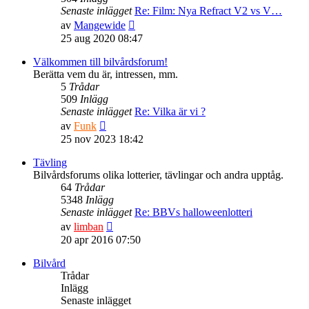
Senaste inlägget
Re: Film: Nya Refract V2 vs V…
Gå
av
Mangewide
till
25 aug 2020 08:47
det
senaste
Välkommen till bilvårdsforum!
inlägget
Berätta vem du är, intressen, mm.
5
Trådar
509
Inlägg
Senaste inlägget
Re: Vilka är vi ?
Gå
av
Funk
till
25 nov 2023 18:42
det
senaste
Tävling
inlägget
Bilvårdsforums olika lotterier, tävlingar och andra upptåg.
64
Trådar
5348
Inlägg
Senaste inlägget
Re: BBVs halloweenlotteri
Gå
av
limban
till
20 apr 2016 07:50
det
senaste
Bilvård
inlägget
Trådar
Inlägg
Senaste inlägget