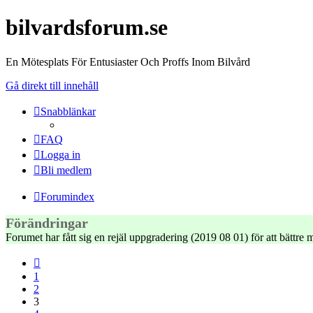
bilvardsforum.se
En Mötesplats För Entusiaster Och Proffs Inom Bilvård
Gå direkt till innehåll
Snabblänkar
FAQ
Logga in
Bli medlem
Forumindex
Förändringar
Forumet har fått sig en rejäl uppgradering (2019 08 01) för att bättr
Föregående
1
2
3