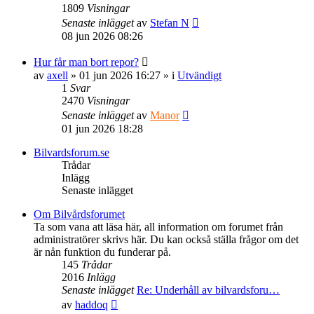
1809
Visningar
Senaste inlägget
av
Stefan N
08 jun 2026 08:26
Hur får man bort repor?
av
axell
» 01 jun 2026 16:27 » i
Utvändigt
1
Svar
2470
Visningar
Senaste inlägget
av
Manor
01 jun 2026 18:28
Bilvardsforum.se
Trådar
Inlägg
Senaste inlägget
Om Bilvårdsforumet
Ta som vana att läsa här, all information om forumet från
administratörer skrivs här. Du kan också ställa frågor om det
är nån funktion du funderar på.
145
Trådar
2016
Inlägg
Senaste inlägget
Re: Underhåll av bilvardsforu…
Gå
av
haddoq