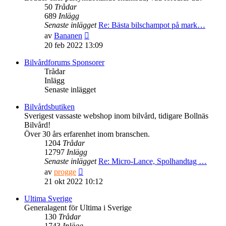
50
Trådar
689
Inlägg
Senaste inlägget
Re: Bästa bilschampot på mark…
Gå
av
Bananen
till
20 feb 2022 13:09
det
senaste
Bilvårdforums Sponsorer
inlägget
Trådar
Inlägg
Senaste inlägget
Bilvårdsbutiken
Sverigest vassaste webshop inom bilvård, tidigare Bollnäs
Bilvård!
Över 30 års erfarenhet inom branschen.
1204
Trådar
12797
Inlägg
Senaste inlägget
Re: Micro-Lance, Spolhandtag …
Gå
av
progge
till
21 okt 2022 10:12
det
senaste
Ultima Sverige
inlägget
Generalagent för Ultima i Sverige
130
Trådar
1743
Inlägg