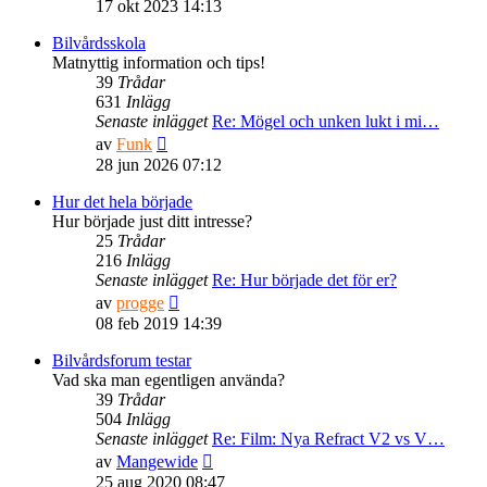
till
17 okt 2023 14:13
det
senaste
Bilvårdsskola
inlägget
Matnyttig information och tips!
39
Trådar
631
Inlägg
Senaste inlägget
Re: Mögel och unken lukt i mi…
Gå
av
Funk
till
28 jun 2026 07:12
det
senaste
Hur det hela började
inlägget
Hur började just ditt intresse?
25
Trådar
216
Inlägg
Senaste inlägget
Re: Hur började det för er?
Gå
av
progge
till
08 feb 2019 14:39
det
senaste
Bilvårdsforum testar
inlägget
Vad ska man egentligen använda?
39
Trådar
504
Inlägg
Senaste inlägget
Re: Film: Nya Refract V2 vs V…
Gå
av
Mangewide
till
25 aug 2020 08:47