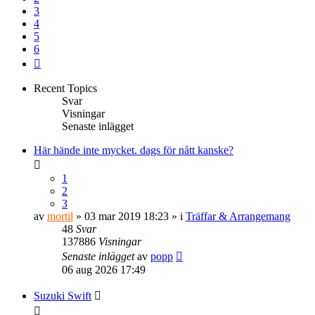
3
4
5
6
Nästa
Recent Topics
Svar
Visningar
Senaste inlägget
Här hände inte mycket. dags för nått kanske?
1
2
3
av
mortil
» 03 mar 2019 18:23 » i
Träffar & Arrangemang
48
Svar
137886
Visningar
Senaste inlägget
av
popp
06 aug 2026 17:49
Suzuki Swift