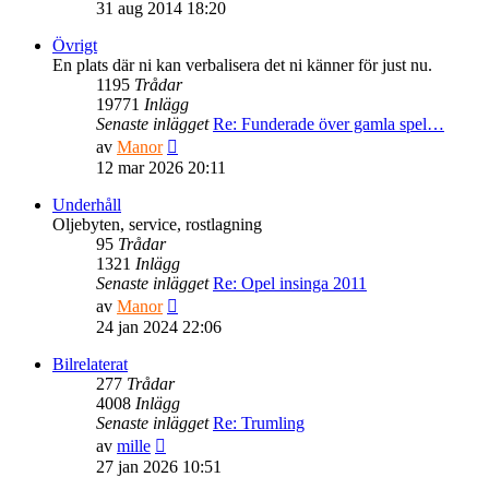
till
31 aug 2014 18:20
det
senaste
Övrigt
inlägget
En plats där ni kan verbalisera det ni känner för just nu.
1195
Trådar
19771
Inlägg
Senaste inlägget
Re: Funderade över gamla spel…
Gå
av
Manor
till
12 mar 2026 20:11
det
senaste
Underhåll
inlägget
Oljebyten, service, rostlagning
95
Trådar
1321
Inlägg
Senaste inlägget
Re: Opel insinga 2011
Gå
av
Manor
till
24 jan 2024 22:06
det
senaste
Bilrelaterat
inlägget
277
Trådar
4008
Inlägg
Senaste inlägget
Re: Trumling
Gå
av
mille
till
27 jan 2026 10:51
det