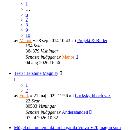
1
…
6
7
8
9
10
av
Manor
» 28 sep 2014 10:43 » i
Projekt & Bilder
194
Svar
364379
Visningar
Senaste inlägget
av
Manor
04 aug 2026 16:56
Testat Tershine Magnify
1
2
av
Funk
» 21 maj 2022 11:56 » i
Lackskydd och vax
22
Svar
80583
Visningar
Senaste inlägget
av
Anderssandell
07 jul 2026 10:32
Mögel och unken lukt i min gamla Volvo V70, någon som