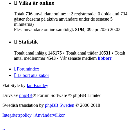
Vilka är online
Totalt
736
användare online: :: 2 registrerade, 0 dolda and 734
gäster (baserat på aktiva användare under de senaste 5
minuterna)
Flest användare online samtidigt:
8194
, 09 apr 2026 20:02
Statistik
Totalt antal inlägg
146175
• Totalt antal trådar
10531
• Totalt
antal medlemmar
4543
• Vår senaste medlem
hbborr
Forumindex
Ta bort alla kakor
Flat Style by
Ian Bradley
Drivs av
phpBB
® Forum Software © phpBB Limited
Swedish translation by
phpBB Sweden
© 2006-2018
Integritetspolicy
|
Användarvillkor