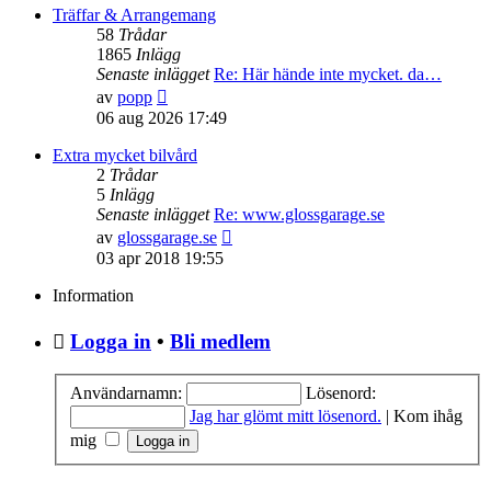
senaste
Träffar & Arrangemang
inlägget
58
Trådar
1865
Inlägg
Senaste inlägget
Re: Här hände inte mycket. da…
Gå
av
popp
till
06 aug 2026 17:49
det
senaste
Extra mycket bilvård
inlägget
2
Trådar
5
Inlägg
Senaste inlägget
Re: www.glossgarage.se
Gå
av
glossgarage.se
till
03 apr 2018 19:55
det
senaste
Information
inlägget
Logga in
•
Bli medlem
Användarnamn:
Lösenord:
Jag har glömt mitt lösenord.
|
Kom ihåg
mig