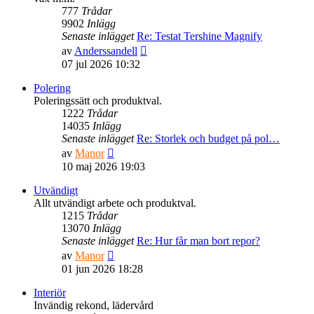
777
Trådar
9902
Inlägg
Senaste inlägget
Re: Testat Tershine Magnify
Gå
av
Anderssandell
till
07 jul 2026 10:32
det
senaste
Polering
inlägget
Poleringssätt och produktval.
1222
Trådar
14035
Inlägg
Senaste inlägget
Re: Storlek och budget på pol…
Gå
av
Manor
till
10 maj 2026 19:03
det
senaste
Utvändigt
inlägget
Allt utvändigt arbete och produktval.
1215
Trådar
13070
Inlägg
Senaste inlägget
Re: Hur får man bort repor?
Gå
av
Manor
till
01 jun 2026 18:28
det
senaste
Interiör
inlägget
Invändig rekond, lädervård