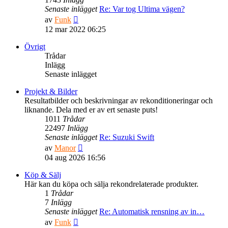
Senaste inlägget
Re: Var tog Ultima vägen?
Gå
av
Funk
till
12 mar 2022 06:25
det
senaste
Övrigt
inlägget
Trådar
Inlägg
Senaste inlägget
Projekt & Bilder
Resultatbilder och beskrivningar av rekonditioneringar och
liknande. Dela med er av ert senaste puts!
1011
Trådar
22497
Inlägg
Senaste inlägget
Re: Suzuki Swift
Gå
av
Manor
till
04 aug 2026 16:56
det
senaste
Köp & Sälj
inlägget
Här kan du köpa och sälja rekondrelaterade produkter.
1
Trådar
7
Inlägg
Senaste inlägget
Re: Automatisk rensning av in…
Gå
av
Funk