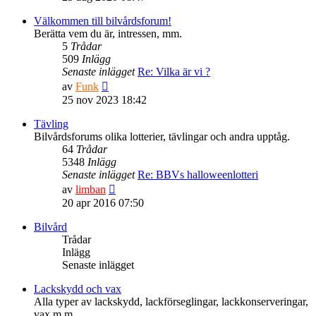
det
senaste
Välkommen till bilvårdsforum!
inlägget
Berätta vem du är, intressen, mm.
5
Trådar
509
Inlägg
Senaste inlägget
Re: Vilka är vi ?
Gå
av
Funk
till
25 nov 2023 18:42
det
senaste
Tävling
inlägget
Bilvårdsforums olika lotterier, tävlingar och andra upptåg.
64
Trådar
5348
Inlägg
Senaste inlägget
Re: BBVs halloweenlotteri
Gå
av
limban
till
20 apr 2016 07:50
det
senaste
Bilvård
inlägget
Trådar
Inlägg
Senaste inlägget
Lackskydd och vax
Alla typer av lackskydd, lackförseglingar, lackkonserveringar,
vax m.m.