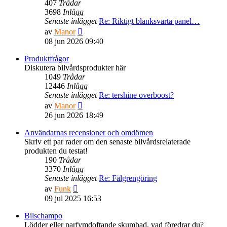
407
Trådar
3698
Inlägg
Senaste inlägget
Re: Riktigt blanksvarta panel…
Gå
av
Manor
till
08 jun 2026 09:40
det
senaste
Produktfrågor
inlägget
Diskutera bilvårdsprodukter här
1049
Trådar
12446
Inlägg
Senaste inlägget
Re: tershine overboost?
Gå
av
Manor
till
26 jun 2026 18:49
det
senaste
Användarnas recensioner och omdömen
inlägget
Skriv ett par rader om den senaste bilvårdsrelaterade
produkten du testat!
190
Trådar
3370
Inlägg
Senaste inlägget
Re: Fälgrengöring
Gå
av
Funk
till
09 jul 2025 16:53
det
senaste
Bilschampo
inlägget
Lödder eller parfymdoftande skumbad, vad föredrar du?