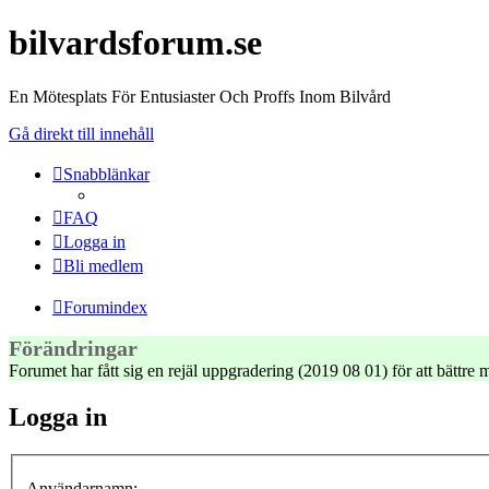
bilvardsforum.se
En Mötesplats För Entusiaster Och Proffs Inom Bilvård
Gå direkt till innehåll
Snabblänkar
FAQ
Logga in
Bli medlem
Forumindex
Förändringar
Forumet har fått sig en rejäl uppgradering (2019 08 01) för att bättr
Logga in
Användarnamn: