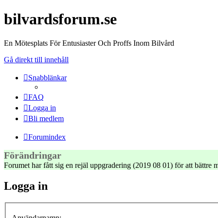
bilvardsforum.se
En Mötesplats För Entusiaster Och Proffs Inom Bilvård
Gå direkt till innehåll
Snabblänkar
FAQ
Logga in
Bli medlem
Forumindex
Förändringar
Forumet har fått sig en rejäl uppgradering (2019 08 01) för att bättr
Logga in
Användarnamn: