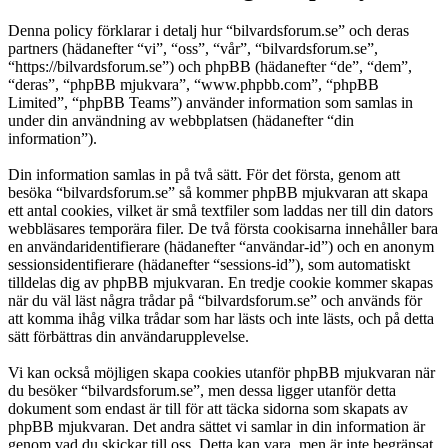
Denna policy förklarar i detalj hur “bilvardsforum.se” och deras
partners (hädanefter “vi”, “oss”, “vår”, “bilvardsforum.se”,
“https://bilvardsforum.se”) och phpBB (hädanefter “de”, “dem”,
“deras”, “phpBB mjukvara”, “www.phpbb.com”, “phpBB
Limited”, “phpBB Teams”) använder information som samlas in
under din användning av webbplatsen (hädanefter “din
information”).
Din information samlas in på två sätt. För det första, genom att
besöka “bilvardsforum.se” så kommer phpBB mjukvaran att skapa
ett antal cookies, vilket är små textfiler som laddas ner till din dators
webbläsares temporära filer. De två första cookisarna innehåller bara
en användaridentifierare (hädanefter “användar-id”) och en anonym
sessionsidentifierare (hädanefter “sessions-id”), som automatiskt
tilldelas dig av phpBB mjukvaran. En tredje cookie kommer skapas
när du väl läst några trådar på “bilvardsforum.se” och används för
att komma ihåg vilka trådar som har lästs och inte lästs, och på detta
sätt förbättras din användarupplevelse.
Vi kan också möjligen skapa cookies utanför phpBB mjukvaran när
du besöker “bilvardsforum.se”, men dessa ligger utanför detta
dokument som endast är till för att täcka sidorna som skapats av
phpBB mjukvaran. Det andra sättet vi samlar in din information är
genom vad du skickar till oss. Detta kan vara, men är inte begränsat