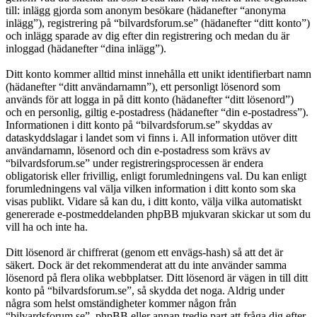
till: inlägg gjorda som anonym besökare (hädanefter “anonyma
inlägg”), registrering på “bilvardsforum.se” (hädanefter “ditt konto”)
och inlägg sparade av dig efter din registrering och medan du är
inloggad (hädanefter “dina inlägg”).
Ditt konto kommer alltid minst innehålla ett unikt identifierbart namn
(hädanefter “ditt användarnamn”), ett personligt lösenord som
används för att logga in på ditt konto (hädanefter “ditt lösenord”)
och en personlig, giltig e-postadress (hädanefter “din e-postadress”).
Informationen i ditt konto på “bilvardsforum.se” skyddas av
dataskyddslagar i landet som vi finns i. All information utöver ditt
användarnamn, lösenord och din e-postadress som krävs av
“bilvardsforum.se” under registreringsprocessen är endera
obligatorisk eller frivillig, enligt forumledningens val. Du kan enligt
forumledningens val välja vilken information i ditt konto som ska
visas publikt. Vidare så kan du, i ditt konto, välja vilka automatiskt
genererade e-postmeddelanden phpBB mjukvaran skickar ut som du
vill ha och inte ha.
Ditt lösenord är chiffrerat (genom ett envägs-hash) så att det är
säkert. Dock är det rekommenderat att du inte använder samma
lösenord på flera olika webbplatser. Ditt lösenord är vägen in till ditt
konto på “bilvardsforum.se”, så skydda det noga. Aldrig under
några som helst omständigheter kommer någon från
“bilvardsforum.se”, phpBB eller annan tredje part att fråga dig efter