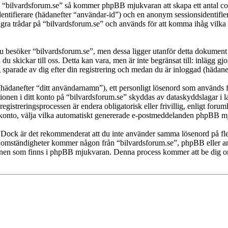
a “bilvardsforum.se” så kommer phpBB mjukvaran att skapa ett antal cook
dentifierare (hädanefter “användar-id”) och en anonym sessionsidentifier
 trådar på “bilvardsforum.se” och används för att komma ihåg vilka tråda
besöker “bilvardsforum.se”, men dessa ligger utanför detta dokument s
 du skickar till oss. Detta kan vara, men är inte begränsat till: inläg
g sparade av dig efter din registrering och medan du är inloggad (hädane
(hädanefter “ditt användarnamn”), ett personligt lösenord som används fö
ationen i ditt konto på “bilvardsforum.se” skyddas av dataskyddslagar i 
gistreringsprocessen är endera obligatorisk eller frivillig, enligt foru
itt konto, välja vilka automatiskt genererade e-postmeddelanden phpBB mj
t. Dock är det rekommenderat att du inte använder samma lösenord på fler
 omständigheter kommer någon från “bilvardsforum.se”, phpBB eller anna
tionen som finns i phpBB mjukvaran. Denna process kommer att be dig