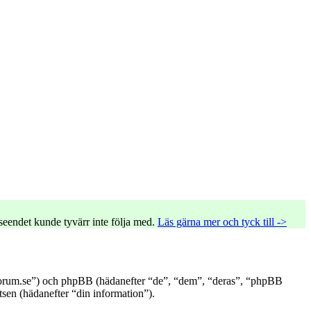
tseendet kunde tyvärr inte följa med.
Läs gärna mer och tyck till ->
ardsforum.se”) och phpBB (hädanefter “de”, “dem”, “deras”, “phpBB
n (hädanefter “din information”).