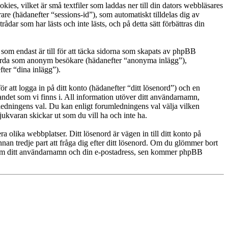
ies, vilket är små textfiler som laddas ner till din dators webbläsares
are (hädanefter “sessions-id”), som automatiskt tilldelas dig av
r som har lästs och inte lästs, och på detta sätt förbättras din
om endast är till för att täcka sidorna som skapats av phpBB
g gjorda som anonym besökare (hädanefter “anonyma inlägg”),
fter “dina inlägg”).
r att logga in på ditt konto (hädanefter “ditt lösenord”) och en
landet som vi finns i. All information utöver ditt användarnamn,
mledningens val. Du kan enligt forumledningens val välja vilken
ukvaran skickar ut som du vill ha och inte ha.
a olika webbplatser. Ditt lösenord är vägen in till ditt konto på
n tredje part att fråga dig efter ditt lösenord. Om du glömmer bort
 om ditt användarnamn och din e-postadress, sen kommer phpBB