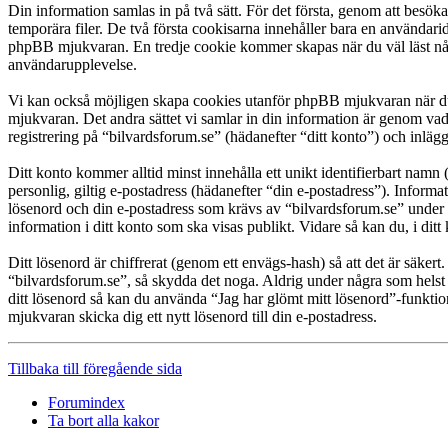
Din information samlas in på två sätt. För det första, genom att besök
temporära filer. De två första cookisarna innehåller bara en användari
phpBB mjukvaran. En tredje cookie kommer skapas när du väl läst några
användarupplevelse.
Vi kan också möjligen skapa cookies utanför phpBB mjukvaran när du 
mjukvaran. Det andra sättet vi samlar in din information är genom vad
registrering på “bilvardsforum.se” (hädanefter “ditt konto”) och inläg
Ditt konto kommer alltid minst innehålla ett unikt identifierbart namn 
personlig, giltig e-postadress (hädanefter “din e-postadress”). Inform
lösenord och din e-postadress som krävs av “bilvardsforum.se” under re
information i ditt konto som ska visas publikt. Vidare så kan du, i d
Ditt lösenord är chiffrerat (genom ett envägs-hash) så att det är säker
“bilvardsforum.se”, så skydda det noga. Aldrig under några som helst
ditt lösenord så kan du använda “Jag har glömt mitt lösenord”-funk
mjukvaran skicka dig ett nytt lösenord till din e-postadress.
Tillbaka till föregående sida
Forumindex
Ta bort alla kakor