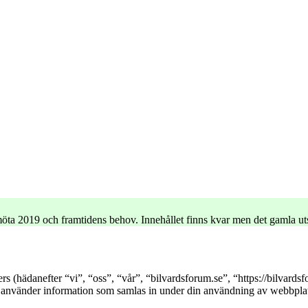
e möta 2019 och framtidens behov. Innehållet finns kvar men det gamla u
ners (hädanefter “vi”, “oss”, “vår”, “bilvardsforum.se”, “https://bilv
nder information som samlas in under din användning av webbplatse