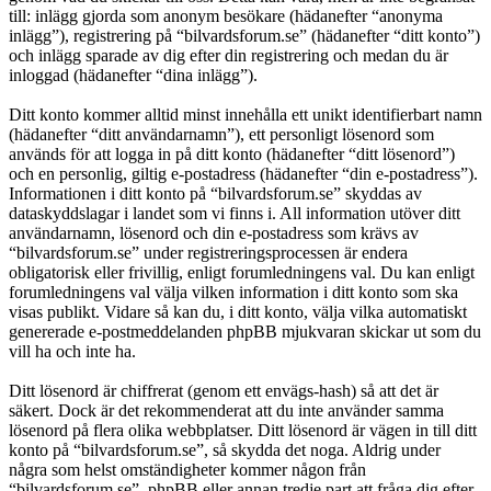
till: inlägg gjorda som anonym besökare (hädanefter “anonyma
inlägg”), registrering på “bilvardsforum.se” (hädanefter “ditt konto”)
och inlägg sparade av dig efter din registrering och medan du är
inloggad (hädanefter “dina inlägg”).
Ditt konto kommer alltid minst innehålla ett unikt identifierbart namn
(hädanefter “ditt användarnamn”), ett personligt lösenord som
används för att logga in på ditt konto (hädanefter “ditt lösenord”)
och en personlig, giltig e-postadress (hädanefter “din e-postadress”).
Informationen i ditt konto på “bilvardsforum.se” skyddas av
dataskyddslagar i landet som vi finns i. All information utöver ditt
användarnamn, lösenord och din e-postadress som krävs av
“bilvardsforum.se” under registreringsprocessen är endera
obligatorisk eller frivillig, enligt forumledningens val. Du kan enligt
forumledningens val välja vilken information i ditt konto som ska
visas publikt. Vidare så kan du, i ditt konto, välja vilka automatiskt
genererade e-postmeddelanden phpBB mjukvaran skickar ut som du
vill ha och inte ha.
Ditt lösenord är chiffrerat (genom ett envägs-hash) så att det är
säkert. Dock är det rekommenderat att du inte använder samma
lösenord på flera olika webbplatser. Ditt lösenord är vägen in till ditt
konto på “bilvardsforum.se”, så skydda det noga. Aldrig under
några som helst omständigheter kommer någon från
“bilvardsforum.se”, phpBB eller annan tredje part att fråga dig efter