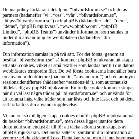
Denna policy förklarar i detalj hur “bilvardsforum.se” och deras
partners (hädanefter “vi”, “oss”, “vår”, “bilvardsforum.se”,
“https://bilvardsforum.se”) och phpBB (hädanefter “de”, “dem”,
“deras”, “phpBB mjukvara”, “www.phpbb.com”, “phpBB
Limited”, “phpBB Teams”) använder information som samlas in
under din användning av webbplatsen (hädanefter “din
information”).
Din information samlas in på två sätt. För det första, genom att
besöka “bilvardsforum.se” så kommer phpBB mjukvaran att skapa
ett antal cookies, vilket är små textfiler som laddas ner till din dators
webbläsares temporära filer. De två första cookisarna innehåller bara
en användaridentifierare (hädanefter “användar-id”) och en anonym
sessionsidentifierare (hädanefter “sessions-id”), som automatiskt
tilldelas dig av phpBB mjukvaran. En tredje cookie kommer skapas
när du väl läst några trådar på “bilvardsforum.se” och används för
att komma ihåg vilka trådar som har lästs och inte lästs, och på detta
sätt förbättras din användarupplevelse.
Vi kan också möjligen skapa cookies utanför phpBB mjukvaran när
du besöker “bilvardsforum.se”, men dessa ligger utanför detta
dokument som endast är till för att täcka sidorna som skapats av
phpBB mjukvaran. Det andra sättet vi samlar in din information är
genom vad du skickar till oss. Detta kan vara, men är inte begränsat