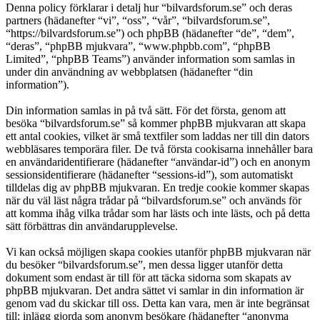
Denna policy förklarar i detalj hur “bilvardsforum.se” och deras
partners (hädanefter “vi”, “oss”, “vår”, “bilvardsforum.se”,
“https://bilvardsforum.se”) och phpBB (hädanefter “de”, “dem”,
“deras”, “phpBB mjukvara”, “www.phpbb.com”, “phpBB
Limited”, “phpBB Teams”) använder information som samlas in
under din användning av webbplatsen (hädanefter “din
information”).
Din information samlas in på två sätt. För det första, genom att
besöka “bilvardsforum.se” så kommer phpBB mjukvaran att skapa
ett antal cookies, vilket är små textfiler som laddas ner till din dators
webbläsares temporära filer. De två första cookisarna innehåller bara
en användaridentifierare (hädanefter “användar-id”) och en anonym
sessionsidentifierare (hädanefter “sessions-id”), som automatiskt
tilldelas dig av phpBB mjukvaran. En tredje cookie kommer skapas
när du väl läst några trådar på “bilvardsforum.se” och används för
att komma ihåg vilka trådar som har lästs och inte lästs, och på detta
sätt förbättras din användarupplevelse.
Vi kan också möjligen skapa cookies utanför phpBB mjukvaran när
du besöker “bilvardsforum.se”, men dessa ligger utanför detta
dokument som endast är till för att täcka sidorna som skapats av
phpBB mjukvaran. Det andra sättet vi samlar in din information är
genom vad du skickar till oss. Detta kan vara, men är inte begränsat
till: inlägg gjorda som anonym besökare (hädanefter “anonyma