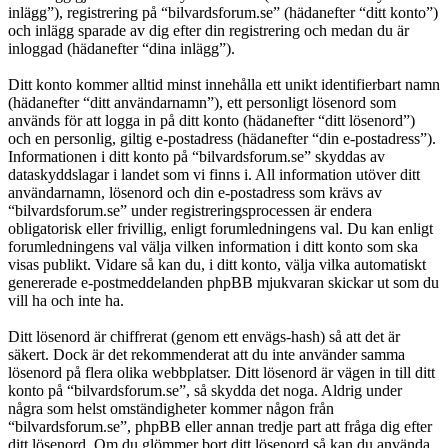
inlägg”), registrering på “bilvardsforum.se” (hädanefter “ditt konto”)
och inlägg sparade av dig efter din registrering och medan du är
inloggad (hädanefter “dina inlägg”).
Ditt konto kommer alltid minst innehålla ett unikt identifierbart namn
(hädanefter “ditt användarnamn”), ett personligt lösenord som
används för att logga in på ditt konto (hädanefter “ditt lösenord”)
och en personlig, giltig e-postadress (hädanefter “din e-postadress”).
Informationen i ditt konto på “bilvardsforum.se” skyddas av
dataskyddslagar i landet som vi finns i. All information utöver ditt
användarnamn, lösenord och din e-postadress som krävs av
“bilvardsforum.se” under registreringsprocessen är endera
obligatorisk eller frivillig, enligt forumledningens val. Du kan enligt
forumledningens val välja vilken information i ditt konto som ska
visas publikt. Vidare så kan du, i ditt konto, välja vilka automatiskt
genererade e-postmeddelanden phpBB mjukvaran skickar ut som du
vill ha och inte ha.
Ditt lösenord är chiffrerat (genom ett envägs-hash) så att det är
säkert. Dock är det rekommenderat att du inte använder samma
lösenord på flera olika webbplatser. Ditt lösenord är vägen in till ditt
konto på “bilvardsforum.se”, så skydda det noga. Aldrig under
några som helst omständigheter kommer någon från
“bilvardsforum.se”, phpBB eller annan tredje part att fråga dig efter
ditt lösenord. Om du glömmer bort ditt lösenord så kan du använda