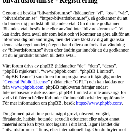
bilvardsforum.se - Registrering
Genom att besöka “bilvardsforum.se” (hädanefter “vi”, “oss”, “vår”,
“bilvardsforum.se”, “https://bilvardsforum.se”), så godkänner du att
du binder dig juridiskt till följande avtal. Om du inte godkänner
följande avtal, besök inte eller använd inte “bilvardsforum.se”. Vi
kan ändra detta avtal när som helst och vi kommer att göra allt för att
informera dig om ändringar, men det vore klokt av dig att granska
denna sida regelbundet på egen hand eftersom fortsatt användning
av “bilvardsforum.se” även efter ändringar innebär att du godkänner
att du är juridiskt bunden till detta avtal.
Vårt forum drivs av phpBB (hädanefter “de”, “dem”, “deras”,
“phpBB mjukvara”, “www.phpbb.com”, “phpBB Limited”,
“phpBB Teams”) som är en forumprogramvara tillgänglig under
“
General Public License
” (hädanefter “GPL”) och kan laddas ner
från
www.phpbb.com
. phpBB mjukvaran främjar endast
Internetbaserade diskussioner, phpBB Limited är inte ansvariga för
vad vi tillåter och/eller förbjuder för innehåll och/eller uppförande.
För mer information om phpBB, besök
https://www.phpbb.com/
.
Du går med på att inte posta något grovt, obscent, vulgärt,
förtalande, hatiskt, hotande, sexuellt orienterat eller något annat
material som kan bryta mot lagarna i ditt land, lagar i landet där
“bilvardsforum.se” finns, eller internationell lag. Om du bryter mot