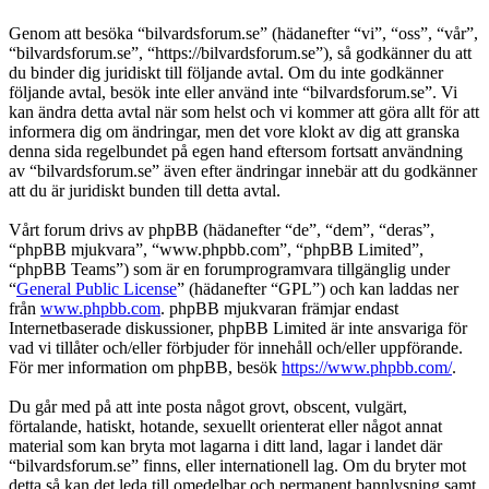
Genom att besöka “bilvardsforum.se” (hädanefter “vi”, “oss”, “vår”,
“bilvardsforum.se”, “https://bilvardsforum.se”), så godkänner du att
du binder dig juridiskt till följande avtal. Om du inte godkänner
följande avtal, besök inte eller använd inte “bilvardsforum.se”. Vi
kan ändra detta avtal när som helst och vi kommer att göra allt för att
informera dig om ändringar, men det vore klokt av dig att granska
denna sida regelbundet på egen hand eftersom fortsatt användning
av “bilvardsforum.se” även efter ändringar innebär att du godkänner
att du är juridiskt bunden till detta avtal.
Vårt forum drivs av phpBB (hädanefter “de”, “dem”, “deras”,
“phpBB mjukvara”, “www.phpbb.com”, “phpBB Limited”,
“phpBB Teams”) som är en forumprogramvara tillgänglig under
“
General Public License
” (hädanefter “GPL”) och kan laddas ner
från
www.phpbb.com
. phpBB mjukvaran främjar endast
Internetbaserade diskussioner, phpBB Limited är inte ansvariga för
vad vi tillåter och/eller förbjuder för innehåll och/eller uppförande.
För mer information om phpBB, besök
https://www.phpbb.com/
.
Du går med på att inte posta något grovt, obscent, vulgärt,
förtalande, hatiskt, hotande, sexuellt orienterat eller något annat
material som kan bryta mot lagarna i ditt land, lagar i landet där
“bilvardsforum.se” finns, eller internationell lag. Om du bryter mot
detta så kan det leda till omedelbar och permanent bannlysning samt