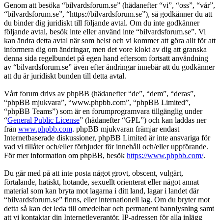
Genom att besöka “bilvardsforum.se” (hädanefter “vi”, “oss”, “vår”,
“bilvardsforum.se”, “https://bilvardsforum.se”), så godkänner du att
du binder dig juridiskt till följande avtal. Om du inte godkänner
följande avtal, besök inte eller använd inte “bilvardsforum.se”. Vi
kan ändra detta avtal när som helst och vi kommer att göra allt för att
informera dig om ändringar, men det vore klokt av dig att granska
denna sida regelbundet på egen hand eftersom fortsatt användning
av “bilvardsforum.se” även efter ändringar innebär att du godkänner
att du är juridiskt bunden till detta avtal.
Vårt forum drivs av phpBB (hädanefter “de”, “dem”, “deras”,
“phpBB mjukvara”, “www.phpbb.com”, “phpBB Limited”,
“phpBB Teams”) som är en forumprogramvara tillgänglig under
“
General Public License
” (hädanefter “GPL”) och kan laddas ner
från
www.phpbb.com
. phpBB mjukvaran främjar endast
Internetbaserade diskussioner, phpBB Limited är inte ansvariga för
vad vi tillåter och/eller förbjuder för innehåll och/eller uppförande.
För mer information om phpBB, besök
https://www.phpbb.com/
.
Du går med på att inte posta något grovt, obscent, vulgärt,
förtalande, hatiskt, hotande, sexuellt orienterat eller något annat
material som kan bryta mot lagarna i ditt land, lagar i landet där
“bilvardsforum.se” finns, eller internationell lag. Om du bryter mot
detta så kan det leda till omedelbar och permanent bannlysning samt
att vi kontaktar din Internetleverantör. IP-adressen för alla inlägg