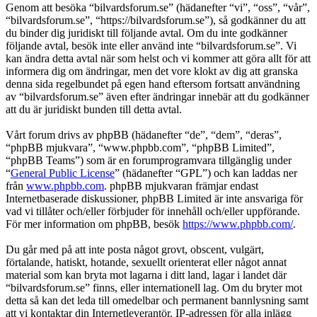
Genom att besöka “bilvardsforum.se” (hädanefter “vi”, “oss”, “vår”,
“bilvardsforum.se”, “https://bilvardsforum.se”), så godkänner du att
du binder dig juridiskt till följande avtal. Om du inte godkänner
följande avtal, besök inte eller använd inte “bilvardsforum.se”. Vi
kan ändra detta avtal när som helst och vi kommer att göra allt för att
informera dig om ändringar, men det vore klokt av dig att granska
denna sida regelbundet på egen hand eftersom fortsatt användning
av “bilvardsforum.se” även efter ändringar innebär att du godkänner
att du är juridiskt bunden till detta avtal.
Vårt forum drivs av phpBB (hädanefter “de”, “dem”, “deras”,
“phpBB mjukvara”, “www.phpbb.com”, “phpBB Limited”,
“phpBB Teams”) som är en forumprogramvara tillgänglig under
“
General Public License
” (hädanefter “GPL”) och kan laddas ner
från
www.phpbb.com
. phpBB mjukvaran främjar endast
Internetbaserade diskussioner, phpBB Limited är inte ansvariga för
vad vi tillåter och/eller förbjuder för innehåll och/eller uppförande.
För mer information om phpBB, besök
https://www.phpbb.com/
.
Du går med på att inte posta något grovt, obscent, vulgärt,
förtalande, hatiskt, hotande, sexuellt orienterat eller något annat
material som kan bryta mot lagarna i ditt land, lagar i landet där
“bilvardsforum.se” finns, eller internationell lag. Om du bryter mot
detta så kan det leda till omedelbar och permanent bannlysning samt
att vi kontaktar din Internetleverantör. IP-adressen för alla inlägg