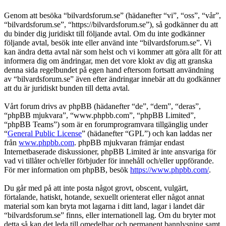
Genom att besöka “bilvardsforum.se” (hädanefter “vi”, “oss”, “vår”,
“bilvardsforum.se”, “https://bilvardsforum.se”), så godkänner du att
du binder dig juridiskt till följande avtal. Om du inte godkänner
följande avtal, besök inte eller använd inte “bilvardsforum.se”. Vi
kan ändra detta avtal när som helst och vi kommer att göra allt för att
informera dig om ändringar, men det vore klokt av dig att granska
denna sida regelbundet på egen hand eftersom fortsatt användning
av “bilvardsforum.se” även efter ändringar innebär att du godkänner
att du är juridiskt bunden till detta avtal.
Vårt forum drivs av phpBB (hädanefter “de”, “dem”, “deras”,
“phpBB mjukvara”, “www.phpbb.com”, “phpBB Limited”,
“phpBB Teams”) som är en forumprogramvara tillgänglig under
“
General Public License
” (hädanefter “GPL”) och kan laddas ner
från
www.phpbb.com
. phpBB mjukvaran främjar endast
Internetbaserade diskussioner, phpBB Limited är inte ansvariga för
vad vi tillåter och/eller förbjuder för innehåll och/eller uppförande.
För mer information om phpBB, besök
https://www.phpbb.com/
.
Du går med på att inte posta något grovt, obscent, vulgärt,
förtalande, hatiskt, hotande, sexuellt orienterat eller något annat
material som kan bryta mot lagarna i ditt land, lagar i landet där
“bilvardsforum.se” finns, eller internationell lag. Om du bryter mot
detta så kan det leda till omedelbar och permanent bannlysning samt