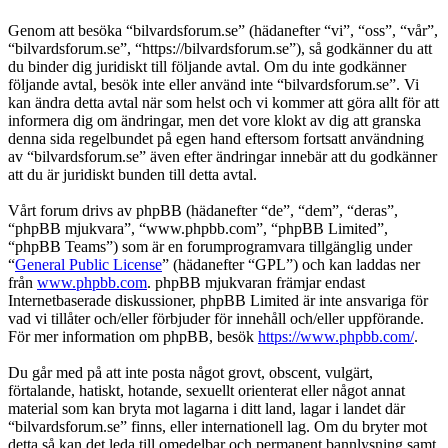
Genom att besöka “bilvardsforum.se” (hädanefter “vi”, “oss”, “vår”,
“bilvardsforum.se”, “https://bilvardsforum.se”), så godkänner du att
du binder dig juridiskt till följande avtal. Om du inte godkänner
följande avtal, besök inte eller använd inte “bilvardsforum.se”. Vi
kan ändra detta avtal när som helst och vi kommer att göra allt för att
informera dig om ändringar, men det vore klokt av dig att granska
denna sida regelbundet på egen hand eftersom fortsatt användning
av “bilvardsforum.se” även efter ändringar innebär att du godkänner
att du är juridiskt bunden till detta avtal.
Vårt forum drivs av phpBB (hädanefter “de”, “dem”, “deras”,
“phpBB mjukvara”, “www.phpbb.com”, “phpBB Limited”,
“phpBB Teams”) som är en forumprogramvara tillgänglig under
“
General Public License
” (hädanefter “GPL”) och kan laddas ner
från
www.phpbb.com
. phpBB mjukvaran främjar endast
Internetbaserade diskussioner, phpBB Limited är inte ansvariga för
vad vi tillåter och/eller förbjuder för innehåll och/eller uppförande.
För mer information om phpBB, besök
https://www.phpbb.com/
.
Du går med på att inte posta något grovt, obscent, vulgärt,
förtalande, hatiskt, hotande, sexuellt orienterat eller något annat
material som kan bryta mot lagarna i ditt land, lagar i landet där
“bilvardsforum.se” finns, eller internationell lag. Om du bryter mot
detta så kan det leda till omedelbar och permanent bannlysning samt