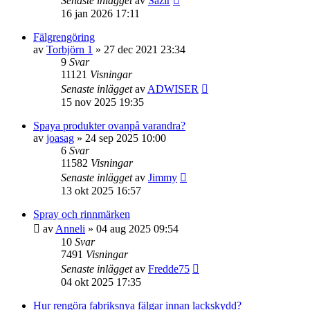
Senaste inlägget
av
Sazir
16 jan 2026 17:11
Fälgrengöring
av
Torbjörn 1
» 27 dec 2021 23:34
9
Svar
11121
Visningar
Senaste inlägget
av
ADWISER
15 nov 2025 19:35
Spaya produkter ovanpå varandra?
av
joasag
» 24 sep 2025 10:00
6
Svar
11582
Visningar
Senaste inlägget
av
Jimmy
13 okt 2025 16:57
Spray och rinnmärken
av
Anneli
» 04 aug 2025 09:54
10
Svar
7491
Visningar
Senaste inlägget
av
Fredde75
04 okt 2025 17:35
Hur rengöra fabriksnya fälgar innan lackskydd?