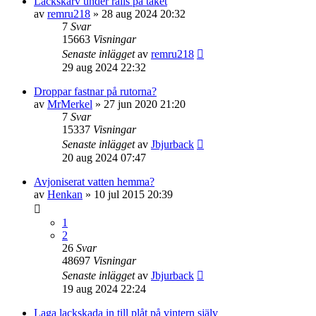
Lackskarv under rails på taket
av
remru218
» 28 aug 2024 20:32
7
Svar
15663
Visningar
Senaste inlägget
av
remru218
29 aug 2024 22:32
Droppar fastnar på rutorna?
av
MrMerkel
» 27 jun 2020 21:20
7
Svar
15337
Visningar
Senaste inlägget
av
Jbjurback
20 aug 2024 07:47
Avjoniserat vatten hemma?
av
Henkan
» 10 jul 2015 20:39
1
2
26
Svar
48697
Visningar
Senaste inlägget
av
Jbjurback
19 aug 2024 22:24
Laga lackskada in till plåt på vintern själv