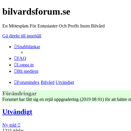
bilvardsforum.se
En Mötesplats För Entusiaster Och Proffs Inom Bilvård
Gå direkt till innehåll
Snabblänkar
FAQ
Logga in
Bli medlem
Forumindex
Bilvård
Utvändigt
Förändringar
Forumet har fått sig en rejäl uppgradering (2019 08 01) för att bättr
Utvändigt
Ny tråd
1215 trådar