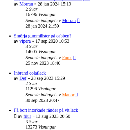
av
Morran
» 28 jan 2024 15:19
2
Svar
16796
Visningar
Senaste inlägget
av
Morran
28 jan 2024 21:59
Smörja gummilister på cabben?
av
vipera
» 17 sep 2020 10:53
3
Svar
14605
Visningar
Senaste inlägget
av
Funk
25 nov 2023 18:46
Inbränd colafläck
av
Def
» 28 sep 2023 15:29
2
Svar
11296
Visningar
Senaste inlägget
av
Manor
30 sep 2023 20:47
Få bort intorkade ränder på vit lack
av
filur
» 13 aug 2023 20:50
3
Svar
13273
Visningar