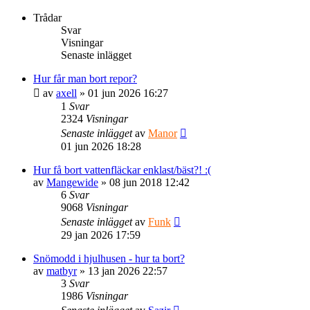
Trådar
Svar
Visningar
Senaste inlägget
Hur får man bort repor?
av
axell
» 01 jun 2026 16:27
1
Svar
2324
Visningar
Senaste inlägget
av
Manor
01 jun 2026 18:28
Hur få bort vattenfläckar enklast/bäst?! :(
av
Mangewide
» 08 jun 2018 12:42
6
Svar
9068
Visningar
Senaste inlägget
av
Funk
29 jan 2026 17:59
Snömodd i hjulhusen - hur ta bort?
av
matbyr
» 13 jan 2026 22:57
3
Svar
1986
Visningar