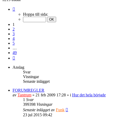
Sida
1
Hoppa till sida:
av
49
1
2
3
4
5
…
49
Nästa
Anslag
Svar
Visningar
Senaste inlägget
FORUMREGLER
av
Tantrum
» 21 feb 2009 17:28 » i
Hur det hela började
1
Svar
399398
Visningar
Senaste inlägget
av
Funk
23 jul 2015 09:42