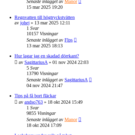
Senaste inlägget
av
Manor
15 mar 2025 19:20
Regnvatten till högtryckstvätten
av
johej
» 13 mar 2025 12:11
1
Svar
10157
Visningar
Senaste inlägget
av
Flps
13 mar 2025 18:13
Hur lagar jag en skadad dörrkant?
av
SagittariusA
» 01 nov 2024 22:03
5
Svar
13790
Visningar
Senaste inlägget
av
SagittariusA
04 nov 2024 21:47
Tips på få bort fläckar
av
andso763
» 18 okt 2024 15:49
1
Svar
9855
Visningar
Senaste inlägget
av
Manor
18 okt 2024 17:09