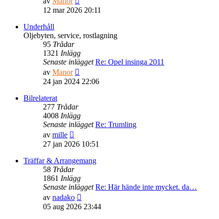
av
Manor
till
12 mar 2026 20:11
det
senaste
Underhåll
inlägget
Oljebyten, service, rostlagning
95
Trådar
1321
Inlägg
Senaste inlägget
Re: Opel insinga 2011
Gå
av
Manor
till
24 jan 2024 22:06
det
senaste
Bilrelaterat
inlägget
277
Trådar
4008
Inlägg
Senaste inlägget
Re: Trumling
Gå
av
mille
till
27 jan 2026 10:51
det
senaste
Träffar & Arrangemang
inlägget
58
Trådar
1861
Inlägg
Senaste inlägget
Re: Här hände inte mycket. da…
Gå
av
nadako
till
05 aug 2026 23:44
det