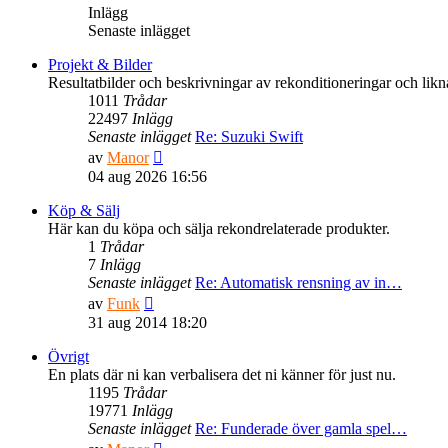
Inlägg
Senaste inlägget
Projekt & Bilder
Resultatbilder och beskrivningar av rekonditioneringar och likn
1011
Trådar
22497
Inlägg
Senaste inlägget
Re: Suzuki Swift
Gå
av
Manor
till
04 aug 2026 16:56
det
senaste
Köp & Sälj
inlägget
Här kan du köpa och sälja rekondrelaterade produkter.
1
Trådar
7
Inlägg
Senaste inlägget
Re: Automatisk rensning av in…
Gå
av
Funk
till
31 aug 2014 18:20
det
senaste
Övrigt
inlägget
En plats där ni kan verbalisera det ni känner för just nu.
1195
Trådar
19771
Inlägg
Senaste inlägget
Re: Funderade över gamla spel…
Gå