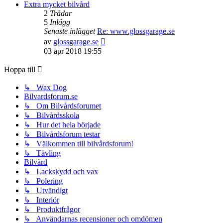
senaste
Extra mycket bilvård
inlägget
2
Trådar
5
Inlägg
Senaste inlägget
Re: www.glossgarage.se
Gå
av
glossgarage.se
till
03 apr 2018 19:55
det
senaste
Hoppa till
inlägget
↳ Wax Dog
Bilvardsforum.se
↳ Om Bilvårdsforumet
↳ Bilvårdsskola
↳ Hur det hela började
↳ Bilvårdsforum testar
↳ Välkommen till bilvårdsforum!
↳ Tävling
Bilvård
↳ Lackskydd och vax
↳ Polering
↳ Utvändigt
↳ Interiör
↳ Produktfrågor
↳ Användarnas recensioner och omdömen