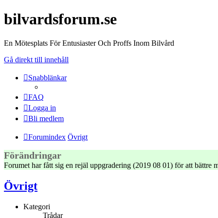
bilvardsforum.se
En Mötesplats För Entusiaster Och Proffs Inom Bilvård
Gå direkt till innehåll
Snabblänkar
FAQ
Logga in
Bli medlem
Forumindex
Övrigt
Förändringar
Forumet har fått sig en rejäl uppgradering (2019 08 01) för att bättr
Övrigt
Kategori
Trådar