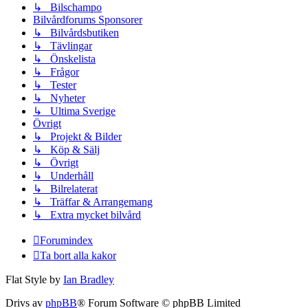
↳ Bilschampo
Bilvårdforums Sponsorer
↳ Bilvårdsbutiken
↳ Tävlingar
↳ Önskelista
↳ Frågor
↳ Tester
↳ Nyheter
↳ Ultima Sverige
Övrigt
↳ Projekt & Bilder
↳ Köp & Sälj
↳ Övrigt
↳ Underhåll
↳ Bilrelaterat
↳ Träffar & Arrangemang
↳ Extra mycket bilvård
Forumindex
Ta bort alla kakor
Flat Style by
Ian Bradley
Drivs av
phpBB
® Forum Software © phpBB Limited