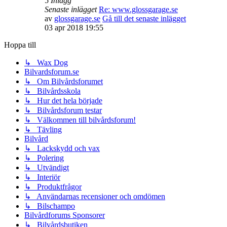
5
Inlägg
Senaste inlägget
Re: www.glossgarage.se
av
glossgarage.se
Gå till det senaste inlägget
03 apr 2018 19:55
Hoppa till
↳ Wax Dog
Bilvardsforum.se
↳ Om Bilvårdsforumet
↳ Bilvårdsskola
↳ Hur det hela började
↳ Bilvårdsforum testar
↳ Välkommen till bilvårdsforum!
↳ Tävling
Bilvård
↳ Lackskydd och vax
↳ Polering
↳ Utvändigt
↳ Interiör
↳ Produktfrågor
↳ Användarnas recensioner och omdömen
↳ Bilschampo
Bilvårdforums Sponsorer
↳ Bilvårdsbutiken