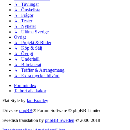
↳ Tävlingar
↳ Önskelista
↳ Frågor
↳ Tester
↳ Nyheter
↳ Ultima Sverige
Övrigt
↳ Projekt & Bilder
↳ Köp & Sälj
↳ Övrigt
↳ Underhåll
↳ Bilrelaterat
↳ Träffar & Arrangemang
↳ Extra mycket bilvård
Forumindex
Ta bort alla kakor
Flat Style by
Ian Bradley
Drivs av
phpBB
® Forum Software © phpBB Limited
Swedish translation by
phpBB Sweden
© 2006-2018