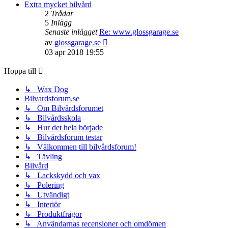
senaste
Extra mycket bilvård
inlägget
2
Trådar
5
Inlägg
Senaste inlägget
Re: www.glossgarage.se
Gå
av
glossgarage.se
till
03 apr 2018 19:55
det
senaste
Hoppa till
inlägget
↳ Wax Dog
Bilvardsforum.se
↳ Om Bilvårdsforumet
↳ Bilvårdsskola
↳ Hur det hela började
↳ Bilvårdsforum testar
↳ Välkommen till bilvårdsforum!
↳ Tävling
Bilvård
↳ Lackskydd och vax
↳ Polering
↳ Utvändigt
↳ Interiör
↳ Produktfrågor
↳ Användarnas recensioner och omdömen