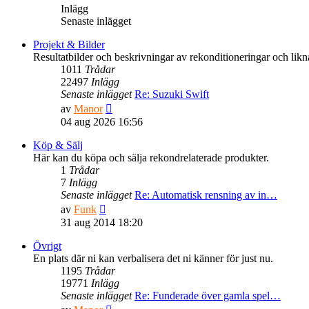
Inlägg
Senaste inlägget
Projekt & Bilder
Resultatbilder och beskrivningar av rekonditioneringar och likn
1011
Trådar
22497
Inlägg
Senaste inlägget
Re: Suzuki Swift
Gå
av
Manor
till
04 aug 2026 16:56
det
senaste
Köp & Sälj
inlägget
Här kan du köpa och sälja rekondrelaterade produkter.
1
Trådar
7
Inlägg
Senaste inlägget
Re: Automatisk rensning av in…
Gå
av
Funk
till
31 aug 2014 18:20
det
senaste
Övrigt
inlägget
En plats där ni kan verbalisera det ni känner för just nu.
1195
Trådar
19771
Inlägg
Senaste inlägget
Re: Funderade över gamla spel…
Gå