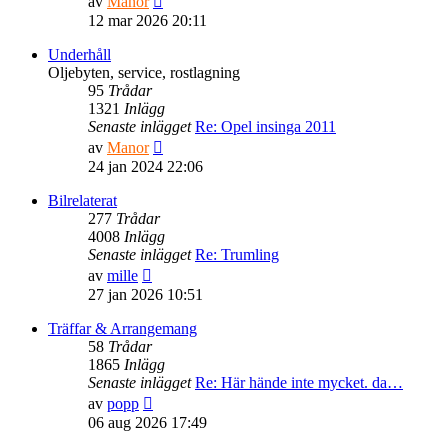
av
Manor
till
12 mar 2026 20:11
det
senaste
Underhåll
inlägget
Oljebyten, service, rostlagning
95
Trådar
1321
Inlägg
Senaste inlägget
Re: Opel insinga 2011
Gå
av
Manor
till
24 jan 2024 22:06
det
senaste
Bilrelaterat
inlägget
277
Trådar
4008
Inlägg
Senaste inlägget
Re: Trumling
Gå
av
mille
till
27 jan 2026 10:51
det
senaste
Träffar & Arrangemang
inlägget
58
Trådar
1865
Inlägg
Senaste inlägget
Re: Här hände inte mycket. da…
Gå
av
popp
till
06 aug 2026 17:49
det