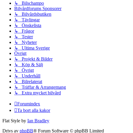
↳ Bilschampo
Bilvårdforums Sponsorer
↳ Bilvårdsbutiken
↳ Tävlingar
↳ Önskelista
↳ Frågor
↳ Tester
↳ Nyheter
↳ Ultima Sverige
Övrigt
↳ Projekt & Bilder
↳ Köp & Sälj
↳ Övrigt
↳ Underhåll
↳ Bilrelaterat
↳ Träffar & Arrangemang
↳ Extra mycket bilvård
Forumindex
Ta bort alla kakor
Flat Style by
Ian Bradley
Drivs av
phpBB
® Forum Software © phpBB Limited