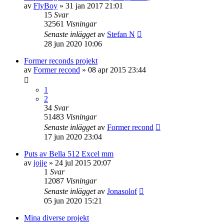
av
FlyBoy
» 31 jan 2017 21:01
15
Svar
32561
Visningar
Senaste inlägget
av
Stefan N
28 jun 2020 10:06
Former reconds projekt
av
Former recond
» 08 apr 2015 23:44
1
2
34
Svar
51483
Visningar
Senaste inlägget
av
Former recond
17 jun 2020 23:04
Puts av Bella 512 Excel mm
av
jojje
» 24 jul 2015 20:07
1
Svar
12087
Visningar
Senaste inlägget
av
Jonasolof
05 jun 2020 15:21
Mina diverse projekt