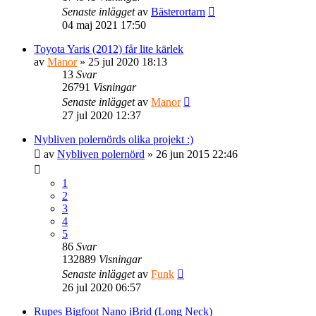
Senaste inlägget
av
Bästerortarn
04 maj 2021 17:50
Toyota Yaris (2012) får lite kärlek
av
Manor
» 25 jul 2020 18:13
13
Svar
26791
Visningar
Senaste inlägget
av
Manor
27 jul 2020 12:37
Nybliven polernörds olika projekt :)
av
Nybliven polernörd
» 26 jun 2015 22:46
1
2
3
4
5
86
Svar
132889
Visningar
Senaste inlägget
av
Funk
26 jul 2020 06:57
Rupes Bigfoot Nano iBrid (Long Neck)