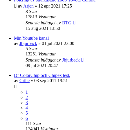
av
Arjen
» 12 apr 2021 17:25
8
Svar
17813
Visningar
Senaste inlägget
av
BTG
15 aug 2021 13:50
Min Youtube kanal
av
Jbjurback
» 01 jul 2021 23:00
5
Svar
13251
Visningar
Senaste inlägget
av
Jbjurback
09 jul 2021 20:47
Dr ColorChip och Chipex test.
av
Crille
» 03 sep 2011 19:51
1
2
3
4
5
6
111
Svar
174941
Visningar