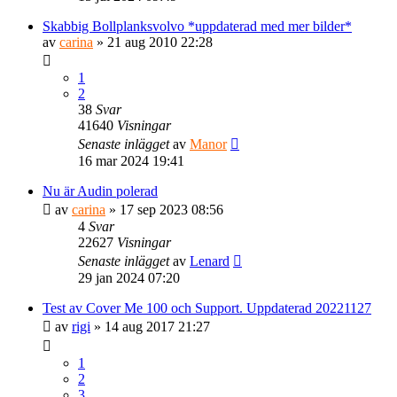
Skabbig Bollplanksvolvo *uppdaterad med mer bilder*
av
carina
» 21 aug 2010 22:28
1
2
38
Svar
41640
Visningar
Senaste inlägget
av
Manor
16 mar 2024 19:41
Nu är Audin polerad
av
carina
» 17 sep 2023 08:56
4
Svar
22627
Visningar
Senaste inlägget
av
Lenard
29 jan 2024 07:20
Test av Cover Me 100 och Support. Uppdaterad 20221127
av
rigi
» 14 aug 2017 21:27
1
2
3