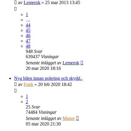
av
Lemerok
» 25 mar 2013 13:45
1
…
44
45
46
47
48
948
Svar
639437
Visningar
Senaste inlägget
av
Lemerok
20 mar 2020 18:16
Nya bilen innan polering och skydd..
av
Funk
» 20 feb 2020 18:42
1
2
25
Svar
74484
Visningar
Senaste inlägget
av
Manor
05 mar 2020 21:30