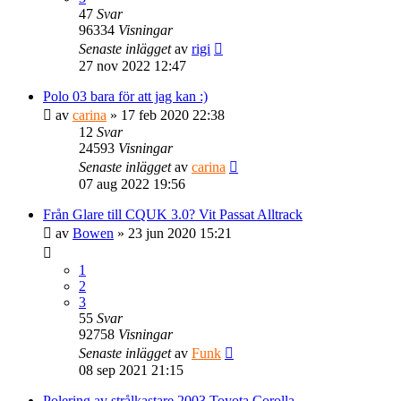
47
Svar
96334
Visningar
Senaste inlägget
av
rigi
27 nov 2022 12:47
Polo 03 bara för att jag kan :)
av
carina
» 17 feb 2020 22:38
12
Svar
24593
Visningar
Senaste inlägget
av
carina
07 aug 2022 19:56
Från Glare till CQUK 3.0? Vit Passat Alltrack
av
Bowen
» 23 jun 2020 15:21
1
2
3
55
Svar
92758
Visningar
Senaste inlägget
av
Funk
08 sep 2021 21:15
Polering av strålkastare 2003 Toyota Corolla