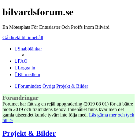
bilvardsforum.se
En Mötesplats För Entusiaster Och Proffs Inom Bilvård
Gå direkt till innehåll
Snabblänkar
FAQ
Logga in
Bli medlem
Forumindex
Övrigt
Projekt & Bilder
Förändringar
Forumet har fått sig en rejäl uppgradering (2019 08 01) för att bättre
möta 2019 och framtidens behov. Innehållet finns kvar men det
gamla utseendet kunde tyvärr inte följa med.
Läs gärna mer och tyck
till ->
Projekt & Bilder