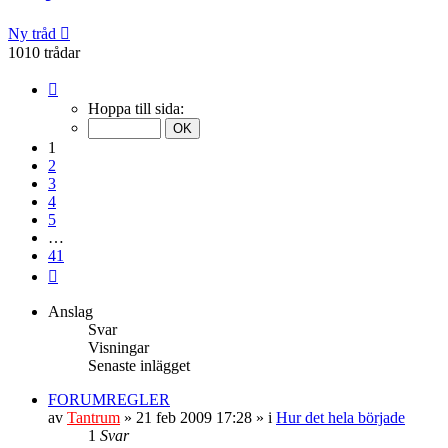
Ny tråd
1010 trådar
Sida
1
Hoppa till sida:
av
41
1
2
3
4
5
…
41
Nästa
Anslag
Svar
Visningar
Senaste inlägget
FORUMREGLER
av
Tantrum
» 21 feb 2009 17:28 » i
Hur det hela började
1
Svar