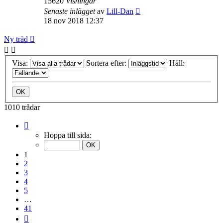
15620
Visningar
Senaste inlägget
av
Lill-Dan
18 nov 2018 12:37
Ny tråd
Visa:
Sortera efter:
Håll:
1010 trådar
Sida
1
Hoppa till sida:
av
41
1
2
3
4
5
…
41
Nästa