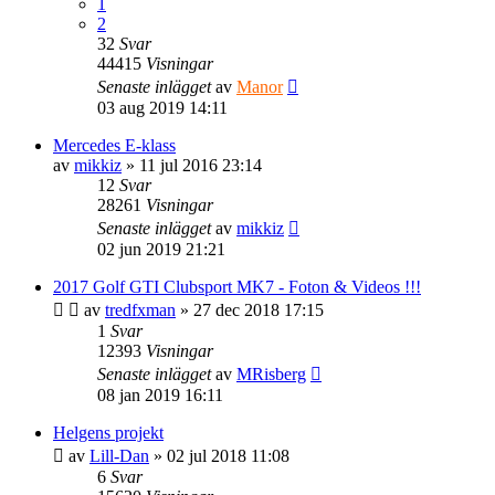
1
2
32
Svar
44415
Visningar
Senaste inlägget
av
Manor
03 aug 2019 14:11
Mercedes E-klass
av
mikkiz
» 11 jul 2016 23:14
12
Svar
28261
Visningar
Senaste inlägget
av
mikkiz
02 jun 2019 21:21
2017 Golf GTI Clubsport MK7 - Foton & Videos !!!
av
tredfxman
» 27 dec 2018 17:15
1
Svar
12393
Visningar
Senaste inlägget
av
MRisberg
08 jan 2019 16:11
Helgens projekt
av
Lill-Dan
» 02 jul 2018 11:08
6
Svar