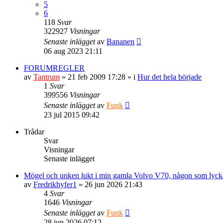
5
6
118
Svar
322927
Visningar
Senaste inlägget
av
Bananen
06 aug 2023 21:11
FORUMREGLER
av
Tantrum
» 21 feb 2009 17:28 » i
Hur det hela började
1
Svar
399556
Visningar
Senaste inlägget
av
Funk
23 jul 2015 09:42
Trådar
Svar
Visningar
Senaste inlägget
Mögel och unken lukt i min gamla Volvo V70, någon som lyckat
av
Fredrikhyfer1
» 26 jun 2026 21:43
4
Svar
1646
Visningar
Senaste inlägget
av
Funk
28 jun 2026 07:12