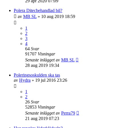
29 apr 2020 07:09
Polera Ditecbehandlad bil?
av
MB SL
» 10 aug 2019 18:59
1
2
3
4
64
Svar
91707
Visningar
Senaste inlägget
av
MB SL
28 aug 2019 19:34
Poleringsoskulden ska tas
av
Hydra
» 19 jul 2016 23:26
1
2
26
Svar
52853
Visningar
Senaste inlägget
av
Perra79
21 aug 2019 07:23