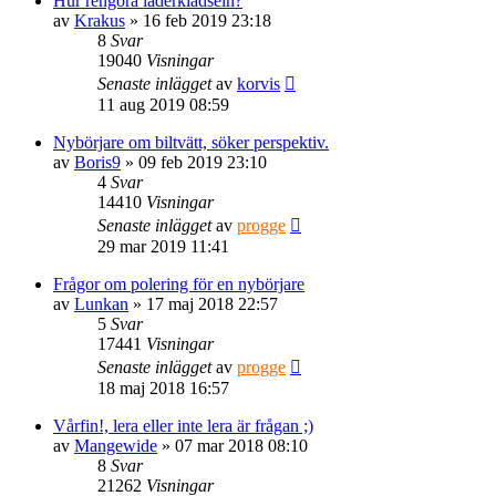
Hur rengöra läderklädseln?
av
Krakus
» 16 feb 2019 23:18
8
Svar
19040
Visningar
Senaste inlägget
av
korvis
11 aug 2019 08:59
Nybörjare om biltvätt, söker perspektiv.
av
Boris9
» 09 feb 2019 23:10
4
Svar
14410
Visningar
Senaste inlägget
av
progge
29 mar 2019 11:41
Frågor om polering för en nybörjare
av
Lunkan
» 17 maj 2018 22:57
5
Svar
17441
Visningar
Senaste inlägget
av
progge
18 maj 2018 16:57
Vårfin!, lera eller inte lera är frågan ;)
av
Mangewide
» 07 mar 2018 08:10
8
Svar
21262
Visningar