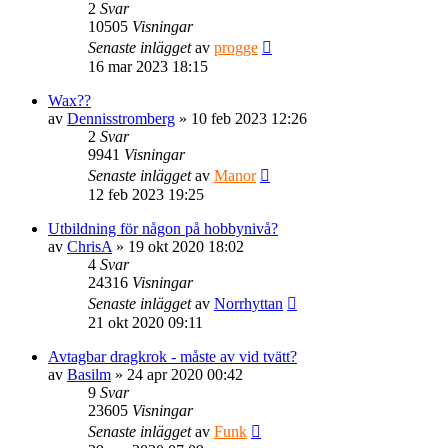
2
Svar
10505
Visningar
Senaste inlägget
av
progge
16 mar 2023 18:15
Wax??
av
Dennisstromberg
» 10 feb 2023 12:26
2
Svar
9941
Visningar
Senaste inlägget
av
Manor
12 feb 2023 19:25
Utbildning för någon på hobbynivå?
av
ChrisA
» 19 okt 2020 18:02
4
Svar
24316
Visningar
Senaste inlägget
av
Norrhyttan
21 okt 2020 09:11
Avtagbar dragkrok - måste av vid tvätt?
av
Basilm
» 24 apr 2020 00:42
9
Svar
23605
Visningar
Senaste inlägget
av
Funk