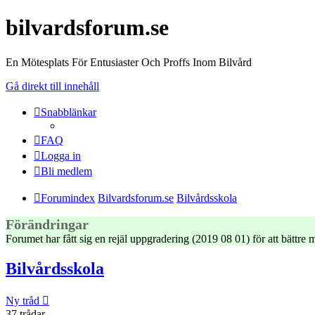
bilvardsforum.se
En Mötesplats För Entusiaster Och Proffs Inom Bilvård
Gå direkt till innehåll
Snabblänkar
FAQ
Logga in
Bli medlem
Forumindex
Bilvardsforum.se
Bilvårdsskola
Förändringar
Forumet har fått sig en rejäl uppgradering (2019 08 01) för att bättr
Bilvårdsskola
Ny tråd
37 trådar