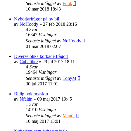
Senaste inlägget
av
Funk
10 mar 2018 18:43
Nybörjarfrågor på ny bil
av
NoHoody
» 27 feb 2018 23:16
4
Svar
16347
Visningar
Senaste inlägget
av
NoHoody
01 mar 2018 02:07
Diverse olika korkade frågor!
av
Cubalibre
» 29 jul 2017 18:11
4
Svar
19464
Visningar
Senaste inlägget
av
TonyM
30 jul 2017 11:01
Billig polermaskin
av
Nfaltin
» 09 maj 2017 19:45
1
Svar
14910
Visningar
Senaste inlägget
av
Manor
10 maj 2017 13:01