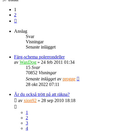
1
2
Nästa
Anslag
Svar
Visningar
Senaste inlägget
Färg-schema polerrondeller
av
WaxDog
» 24 feb 2011 01:34
15
Svar
70852
Visningar
Senaste inlägget
av
progge
28 okt 2022 07:11
Är du också trött på att räkna?
av
xion92
» 28 sep 2010 18:18
1
2
3
4