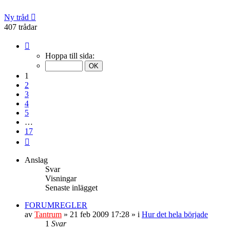
Ny tråd
407 trådar
Sida
1
Hoppa till sida:
av
17
1
2
3
4
5
…
17
Nästa
Anslag
Svar
Visningar
Senaste inlägget
FORUMREGLER
av
Tantrum
» 21 feb 2009 17:28 » i
Hur det hela började
1
Svar