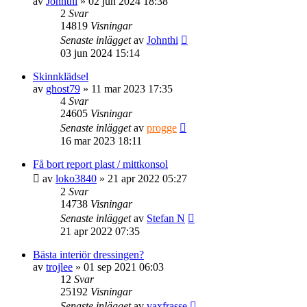
av
Johnthi
» 02 jun 2024 18:38
2
Svar
14819
Visningar
Senaste inlägget
av
Johnthi
03 jun 2024 15:14
Skinnklädsel
av
ghost79
» 11 mar 2023 17:35
4
Svar
24605
Visningar
Senaste inlägget
av
progge
16 mar 2023 18:11
Få bort report plast / mittkonsol
av
loko3840
» 21 apr 2022 05:27
2
Svar
14738
Visningar
Senaste inlägget
av
Stefan N
21 apr 2022 07:35
Bästa interiör dressingen?
av
trojlee
» 01 sep 2021 06:03
12
Svar
25192
Visningar
Senaste inlägget
av
vaxfrasse