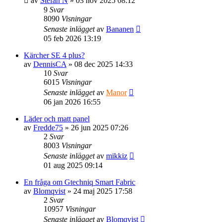
av
Stefan N
» 03 nov 2025 08:12
9
Svar
8090
Visningar
Senaste inlägget
av
Bananen
05 feb 2026 13:19
Kärcher SE 4 plus?
av
DennisCA
» 08 dec 2025 14:33
10
Svar
6015
Visningar
Senaste inlägget
av
Manor
06 jan 2026 16:55
Läder och matt panel
av
Fredde75
» 26 jun 2025 07:26
2
Svar
8003
Visningar
Senaste inlägget
av
mikkiz
01 aug 2025 09:14
En fråga om Gtechniq Smart Fabric
av
Blomqvist
» 24 maj 2025 17:58
2
Svar
10957
Visningar
Senaste inlägget
av
Blomqvist