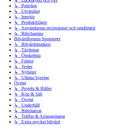
↳ Lackskydd och vax
↳ Polering
↳ Utvändigt
↳ Interiör
↳ Produktfrågor
↳ Användarnas recensioner och omdömen
↳ Bilschampo
Bilvårdforums Sponsorer
↳ Bilvårdsbutiken
↳ Tävlingar
↳ Önskelista
↳ Frågor
↳ Tester
↳ Nyheter
↳ Ultima Sverige
Övrigt
↳ Projekt & Bilder
↳ Köp & Sälj
↳ Övrigt
↳ Underhåll
↳ Bilrelaterat
↳ Träffar & Arrangemang
↳ Extra mycket bilvård