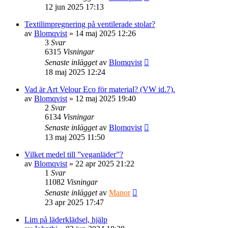
12 jun 2025 17:13
Textilimpregnering på ventilerade stolar?
av
Blomqvist
» 14 maj 2025 12:26
3
Svar
6315
Visningar
Senaste inlägget
av
Blomqvist
18 maj 2025 12:24
Vad är Art Velour Eco för material? (VW id.7).
av
Blomqvist
» 12 maj 2025 19:40
2
Svar
6134
Visningar
Senaste inlägget
av
Blomqvist
13 maj 2025 11:50
Vilket medel till ”veganläder”?
av
Blomqvist
» 22 apr 2025 21:22
1
Svar
11082
Visningar
Senaste inlägget
av
Manor
23 apr 2025 17:47
Lim på läderklädsel, hjälp