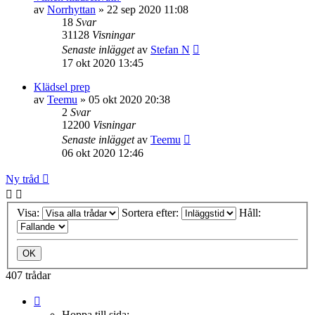
av
Norrhyttan
» 22 sep 2020 11:08
18
Svar
31128
Visningar
Senaste inlägget
av
Stefan N
17 okt 2020 13:45
Klädsel prep
av
Teemu
» 05 okt 2020 20:38
2
Svar
12200
Visningar
Senaste inlägget
av
Teemu
06 okt 2020 12:46
Ny tråd
Visa:
Sortera efter:
Håll:
407 trådar
Sida
1
Hoppa till sida: