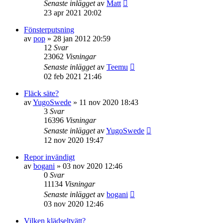
Senaste inlägget
av
Matt
23 apr 2021 20:02
Fönsterputsning
av
pop
» 28 jan 2012 20:59
12
Svar
23062
Visningar
Senaste inlägget
av
Teemu
02 feb 2021 21:46
Fläck säte?
av
YugoSwede
» 11 nov 2020 18:43
3
Svar
16396
Visningar
Senaste inlägget
av
YugoSwede
12 nov 2020 19:47
Repor invändigt
av
bogani
» 03 nov 2020 12:46
0
Svar
11134
Visningar
Senaste inlägget
av
bogani
03 nov 2020 12:46
Vilken klädseltvätt?