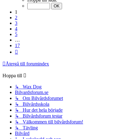
av
17
1
2
3
4
5
…
17
Nästa
Återgå till forumindex
Hoppa till
↳ Wax Dog
Bilvardsforum.se
↳ Om Bilvårdsforumet
↳ Bilvårdsskola
↳ Hur det hela började
↳ Bilvårdsforum testar
↳ Välkommen till bilvårdsforum!
↳ Tävling
Bilvård