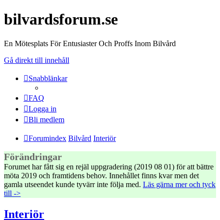
bilvardsforum.se
En Mötesplats För Entusiaster Och Proffs Inom Bilvård
Gå direkt till innehåll
Snabblänkar
FAQ
Logga in
Bli medlem
Forumindex
Bilvård
Interiör
Förändringar
Forumet har fått sig en rejäl uppgradering (2019 08 01) för att bättre
möta 2019 och framtidens behov. Innehållet finns kvar men det
gamla utseendet kunde tyvärr inte följa med.
Läs gärna mer och tyck
till ->
Interiör