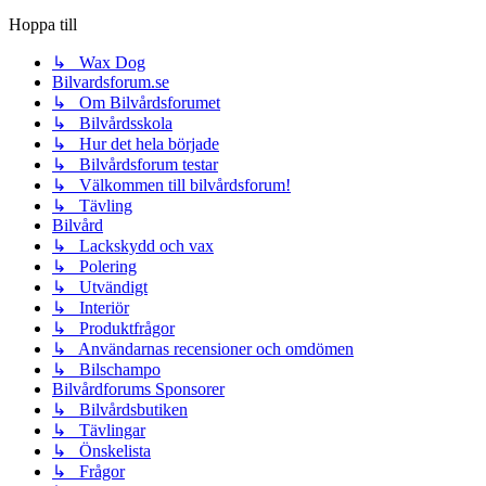
Hoppa till
↳ Wax Dog
Bilvardsforum.se
↳ Om Bilvårdsforumet
↳ Bilvårdsskola
↳ Hur det hela började
↳ Bilvårdsforum testar
↳ Välkommen till bilvårdsforum!
↳ Tävling
Bilvård
↳ Lackskydd och vax
↳ Polering
↳ Utvändigt
↳ Interiör
↳ Produktfrågor
↳ Användarnas recensioner och omdömen
↳ Bilschampo
Bilvårdforums Sponsorer
↳ Bilvårdsbutiken
↳ Tävlingar
↳ Önskelista
↳ Frågor