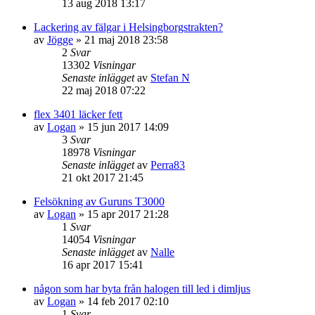
13 aug 2018 13:17
Lackering av fälgar i Helsingborgstrakten?
av
Jögge
» 21 maj 2018 23:58
2
Svar
13302
Visningar
Senaste inlägget
av
Stefan N
22 maj 2018 07:22
flex 3401 läcker fett
av
Logan
» 15 jun 2017 14:09
3
Svar
18978
Visningar
Senaste inlägget
av
Perra83
21 okt 2017 21:45
Felsökning av Guruns T3000
av
Logan
» 15 apr 2017 21:28
1
Svar
14054
Visningar
Senaste inlägget
av
Nalle
16 apr 2017 15:41
någon som har byta från halogen till led i dimljus
av
Logan
» 14 feb 2017 02:10
1
Svar