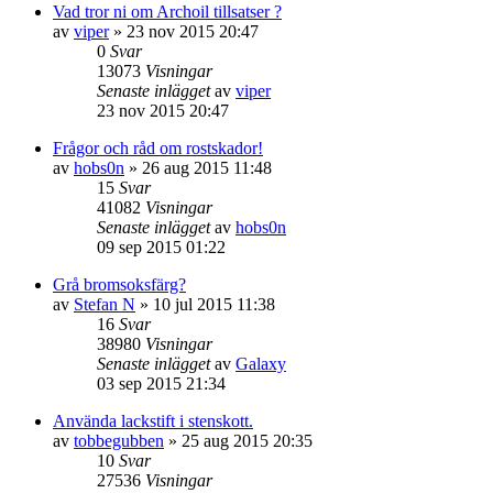
Vad tror ni om Archoil tillsatser ?
av
viper
» 23 nov 2015 20:47
0
Svar
13073
Visningar
Senaste inlägget
av
viper
23 nov 2015 20:47
Frågor och råd om rostskador!
av
hobs0n
» 26 aug 2015 11:48
15
Svar
41082
Visningar
Senaste inlägget
av
hobs0n
09 sep 2015 01:22
Grå bromsoksfärg?
av
Stefan N
» 10 jul 2015 11:38
16
Svar
38980
Visningar
Senaste inlägget
av
Galaxy
03 sep 2015 21:34
Använda lackstift i stenskott.
av
tobbegubben
» 25 aug 2015 20:35
10
Svar
27536
Visningar