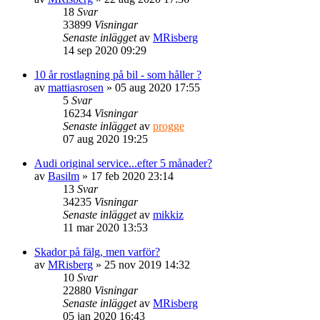
18
Svar
33899
Visningar
Senaste inlägget
av
MRisberg
14 sep 2020 09:29
10 år rostlagning på bil - som håller ?
av
mattiasrosen
» 05 aug 2020 17:55
5
Svar
16234
Visningar
Senaste inlägget
av
progge
07 aug 2020 19:25
Audi original service...efter 5 månader?
av
Basilm
» 17 feb 2020 23:14
13
Svar
34235
Visningar
Senaste inlägget
av
mikkiz
11 mar 2020 13:53
Skador på fälg, men varför?
av
MRisberg
» 25 nov 2019 14:32
10
Svar
22880
Visningar
Senaste inlägget
av
MRisberg
05 jan 2020 16:43