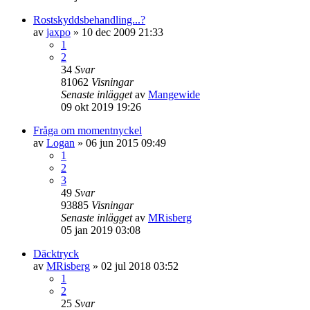
Rostskyddsbehandling...?
av
jaxpo
» 10 dec 2009 21:33
1
2
34
Svar
81062
Visningar
Senaste inlägget
av
Mangewide
09 okt 2019 19:26
Fråga om momentnyckel
av
Logan
» 06 jun 2015 09:49
1
2
3
49
Svar
93885
Visningar
Senaste inlägget
av
MRisberg
05 jan 2019 03:08
Däcktryck
av
MRisberg
» 02 jul 2018 03:52
1
2
25
Svar