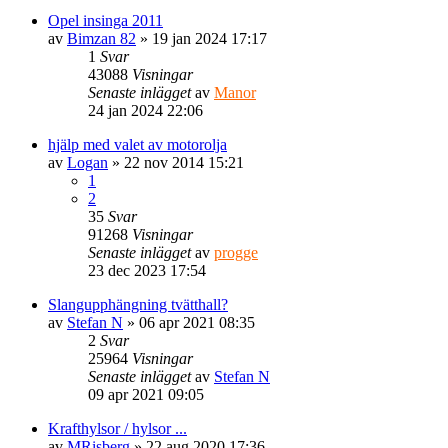
Opel insinga 2011
av
Bimzan 82
» 19 jan 2024 17:17
1
Svar
43088
Visningar
Senaste inlägget
av
Manor
24 jan 2024 22:06
hjälp med valet av motorolja
av
Logan
» 22 nov 2014 15:21
1
2
35
Svar
91268
Visningar
Senaste inlägget
av
progge
23 dec 2023 17:54
Slangupphängning tvätthall?
av
Stefan N
» 06 apr 2021 08:35
2
Svar
25964
Visningar
Senaste inlägget
av
Stefan N
09 apr 2021 09:05
Krafthylsor / hylsor ...
av
MRisberg
» 22 aug 2020 17:36