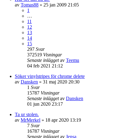
av
Tomas88
» 25 jan 2009 21:05
1
…
11
12
13
14
15
297
Svar
372519
Visningar
Senaste inlägget
av
Teemu
04 feb 2021 21:12
Söker vinylstripes för chrome delete
av
Dansken
» 31 maj 2020 20:30
1
Svar
15787
Visningar
Senaste inlägget
av
Dansken
01 jun 2020 23:17
Ta ur stolen.
av
MrMerkel
» 18 apr 2020 13:19
7
Svar
16787
Visningar
Senaste inlägget
av
Jensa