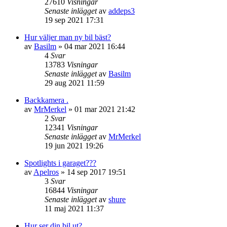
27610
Visningar
Senaste inlägget
av
addeps3
19 sep 2021 17:31
Hur väljer man ny bil bäst?
av
Basilm
» 04 mar 2021 16:44
4
Svar
13783
Visningar
Senaste inlägget
av
Basilm
29 aug 2021 11:59
Backkamera .
av
MrMerkel
» 01 mar 2021 21:42
2
Svar
12341
Visningar
Senaste inlägget
av
MrMerkel
19 jun 2021 19:26
Spotlights i garaget???
av
Apelros
» 14 sep 2017 19:51
3
Svar
16844
Visningar
Senaste inlägget
av
shure
11 maj 2021 11:37
Hur ser din bil ut?