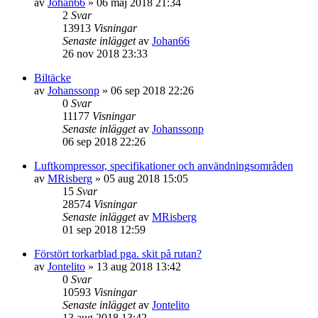
av
Johan66
» 06 maj 2018 21:34
2
Svar
13913
Visningar
Senaste inlägget
av
Johan66
26 nov 2018 23:33
Biltäcke
av
Johanssonp
» 06 sep 2018 22:26
0
Svar
11177
Visningar
Senaste inlägget
av
Johanssonp
06 sep 2018 22:26
Luftkompressor, specifikationer och användningsområden
av
MRisberg
» 05 aug 2018 15:05
15
Svar
28574
Visningar
Senaste inlägget
av
MRisberg
01 sep 2018 12:59
Förstört torkarblad pga. skit på rutan?
av
Jontelito
» 13 aug 2018 13:42
0
Svar
10593
Visningar
Senaste inlägget
av
Jontelito
13 aug 2018 13:42