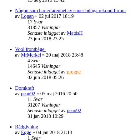
Någon som har erfarenhet av super billiga rekond firmor
av
Logan
» 02 jul 2017 18:19
17
Svar
31857
Visningar
Senaste inlägget
av
MattisH
23 jun 2018 23:25
Vool frontbåge.
av
MrMerkel
» 20 maj 2018 23:48
4
Svar
14645
Visningar
Senaste inlägget
av
progge
02 jun 2018 05:26
Domkraft
av
pean92
» 05 maj 2016 20:50
11
Svar
31207
Visningar
Senaste inlägget
av
pean92
31 jan 2018 10:29
Rådgivning
av
Egge
» 04 jan 2018 21:13
1
Svar