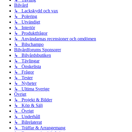
Bilvård
↳ Lackskydd och vax
↳ Polering
↳ Utvändigt
↳ Interiör
↳ Produktfrågor
↳ Användarnas recensioner och omdömen
↳ Bilschampo
Bilvårdforums Sponsorer
↳ Bilvårdsbutiken
↳ Tävlingar
↳ Önskelista
↳ Frågor
↳ Tester
↳ Nyheter
↳ Ultima Sverige
Övrigt
↳ Projekt & Bilder
↳ Köp & Sälj
↳ Övrigt
↳ Underhåll
↳ Bilrelaterat
↳ Träffar & Arrangemang