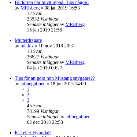
Bildörren har blivit repad. Tips någon?
av
MRisberg
» 08 jan 2019 16:53
12
Svar
23532
Visningar
Senaste inlägget
av
MRisberg
15 jan 2019 21:55
Mutterdragare
av
mikkiz
» 10 nov 2018 20:31
18
Svar
26627
Visningar
Senaste inlägget
av
MRisberg
04 jan 2019 00:27
Tips för att göra min Mustang snyggare??
av
tobbegubben
» 18 jun 2015 14:09
1
2
3
45
Svar
78199
Visningar
Senaste inlägget
av
tobbegubben
02 dec 2018 22:53
Kia eller Hyundai?