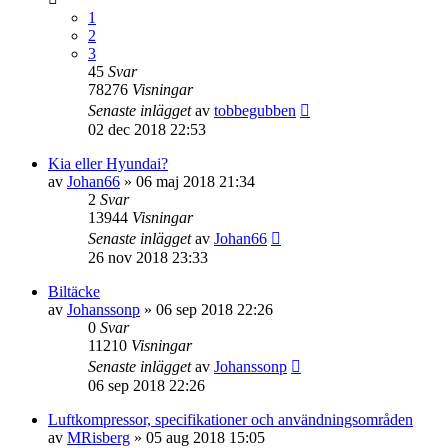
1
2
3
45
Svar
78276
Visningar
Senaste inlägget
av
tobbegubben
02 dec 2018 22:53
Kia eller Hyundai?
av
Johan66
» 06 maj 2018 21:34
2
Svar
13944
Visningar
Senaste inlägget
av
Johan66
26 nov 2018 23:33
Biltäcke
av
Johanssonp
» 06 sep 2018 22:26
0
Svar
11210
Visningar
Senaste inlägget
av
Johanssonp
06 sep 2018 22:26
Luftkompressor, specifikationer och användningsområden
av
MRisberg
» 05 aug 2018 15:05