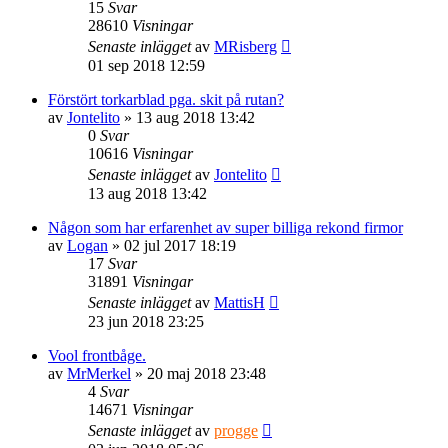
15
Svar
28610
Visningar
Senaste inlägget
av
MRisberg
01 sep 2018 12:59
Förstört torkarblad pga. skit på rutan?
av
Jontelito
» 13 aug 2018 13:42
0
Svar
10616
Visningar
Senaste inlägget
av
Jontelito
13 aug 2018 13:42
Någon som har erfarenhet av super billiga rekond firmor
av
Logan
» 02 jul 2017 18:19
17
Svar
31891
Visningar
Senaste inlägget
av
MattisH
23 jun 2018 23:25
Vool frontbåge.
av
MrMerkel
» 20 maj 2018 23:48
4
Svar
14671
Visningar
Senaste inlägget
av
progge