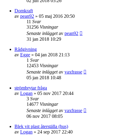
02 jun 2018 05:26
Domkraft
av
pean92
» 05 maj 2016 20:50
11
Svar
31256
Visningar
Senaste inlägget
av
pean92
31 jan 2018 10:29
Rådgivning
av
Egge
» 04 jan 2018 21:13
1
Svar
12453
Visningar
Senaste inlägget
av
vaxfrasse
05 jan 2018 10:48
strömbrytar fråga
av
Logan
» 05 nov 2017 20:44
3
Svar
14677
Visningar
Senaste inlägget
av
vaxfrasse
06 nov 2017 08:05
Blek vit plast återställa (hus)
av
Logan
» 24 sep 2017 22:40