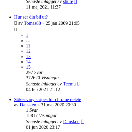
Senaste inlägget
av
shure
11 maj 2021 11:37
Hur ser din bil ut?
av
Tomas88
» 25 jan 2009 21:05
1
…
11
12
13
14
15
297
Svar
372620
Visningar
Senaste inlägget
av
Teemu
04 feb 2021 21:12
Söker vinylstripes för chrome delete
av
Dansken
» 31 maj 2020 20:30
1
Svar
15817
Visningar
Senaste inlägget
av
Dansken
01 jun 2020 23:17