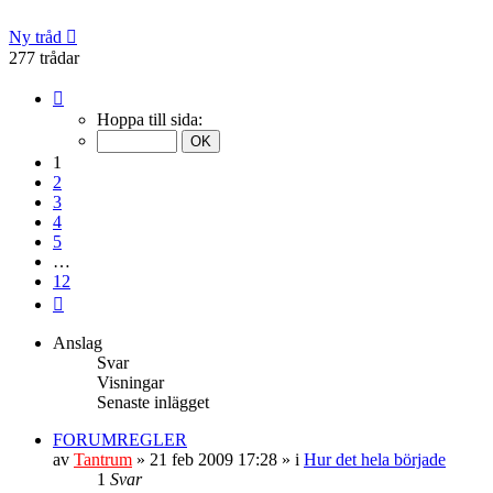
Ny tråd
277 trådar
Sida
1
Hoppa till sida:
av
12
1
2
3
4
5
…
12
Nästa
Anslag
Svar
Visningar
Senaste inlägget
FORUMREGLER
av
Tantrum
» 21 feb 2009 17:28 » i
Hur det hela började
1
Svar