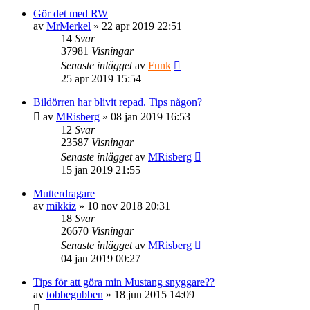
Gör det med RW
av
MrMerkel
» 22 apr 2019 22:51
14
Svar
37981
Visningar
Senaste inlägget
av
Funk
25 apr 2019 15:54
Bildörren har blivit repad. Tips någon?
av
MRisberg
» 08 jan 2019 16:53
12
Svar
23587
Visningar
Senaste inlägget
av
MRisberg
15 jan 2019 21:55
Mutterdragare
av
mikkiz
» 10 nov 2018 20:31
18
Svar
26670
Visningar
Senaste inlägget
av
MRisberg
04 jan 2019 00:27
Tips för att göra min Mustang snyggare??
av
tobbegubben
» 18 jun 2015 14:09