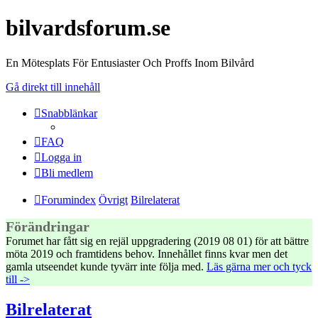
bilvardsforum.se
En Mötesplats För Entusiaster Och Proffs Inom Bilvård
Gå direkt till innehåll
Snabblänkar
FAQ
Logga in
Bli medlem
Forumindex
Övrigt
Bilrelaterat
Förändringar
Forumet har fått sig en rejäl uppgradering (2019 08 01) för att bättre
möta 2019 och framtidens behov. Innehållet finns kvar men det
gamla utseendet kunde tyvärr inte följa med.
Läs gärna mer och tyck
till ->
Bilrelaterat