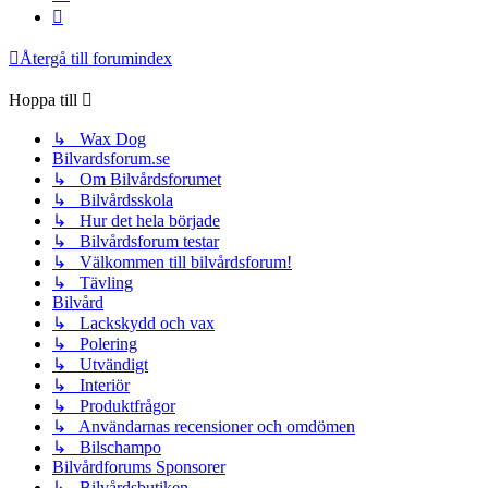
Nästa
Återgå till forumindex
Hoppa till
↳ Wax Dog
Bilvardsforum.se
↳ Om Bilvårdsforumet
↳ Bilvårdsskola
↳ Hur det hela började
↳ Bilvårdsforum testar
↳ Välkommen till bilvårdsforum!
↳ Tävling
Bilvård
↳ Lackskydd och vax
↳ Polering
↳ Utvändigt
↳ Interiör
↳ Produktfrågor
↳ Användarnas recensioner och omdömen
↳ Bilschampo
Bilvårdforums Sponsorer
↳ Bilvårdsbutiken