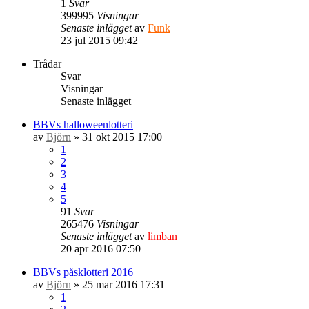
1
Svar
399995
Visningar
Senaste inlägget
av
Funk
23 jul 2015 09:42
Trådar
Svar
Visningar
Senaste inlägget
BBVs halloweenlotteri
av
Björn
» 31 okt 2015 17:00
1
2
3
4
5
91
Svar
265476
Visningar
Senaste inlägget
av
limban
20 apr 2016 07:50
BBVs påsklotteri 2016
av
Björn
» 25 mar 2016 17:31
1