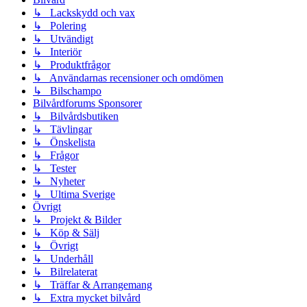
↳ Lackskydd och vax
↳ Polering
↳ Utvändigt
↳ Interiör
↳ Produktfrågor
↳ Användarnas recensioner och omdömen
↳ Bilschampo
Bilvårdforums Sponsorer
↳ Bilvårdsbutiken
↳ Tävlingar
↳ Önskelista
↳ Frågor
↳ Tester
↳ Nyheter
↳ Ultima Sverige
Övrigt
↳ Projekt & Bilder
↳ Köp & Sälj
↳ Övrigt
↳ Underhåll
↳ Bilrelaterat
↳ Träffar & Arrangemang
↳ Extra mycket bilvård