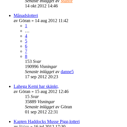
Senaste inlägget
av
Manor
14 okt 2012 14:46
Månadslotteri
av
Göran
» 14 aug 2012 11:42
1
…
4
5
6
7
8
153
Svar
190996
Visningar
Senaste inlägget
av
danne5
17 sep 2012 20:23
Lahega Kemi har skänkt,
av
Göran
» 15 aug 2012 12:46
15
Svar
35889
Visningar
Senaste inlägget
av
Göran
01 sep 2012 22:31
Kapten Haddocks Musse Pigg-lotteri
av
Björn
» 16 jul 2012 17:30