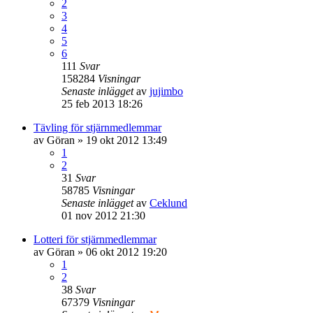
2
3
4
5
6
111
Svar
158284
Visningar
Senaste inlägget
av
jujimbo
25 feb 2013 18:26
Tävling för stjärnmedlemmar
av
Göran
» 19 okt 2012 13:49
1
2
31
Svar
58785
Visningar
Senaste inlägget
av
Ceklund
01 nov 2012 21:30
Lotteri för stjärnmedlemmar
av
Göran
» 06 okt 2012 19:20
1
2
38
Svar
67379
Visningar