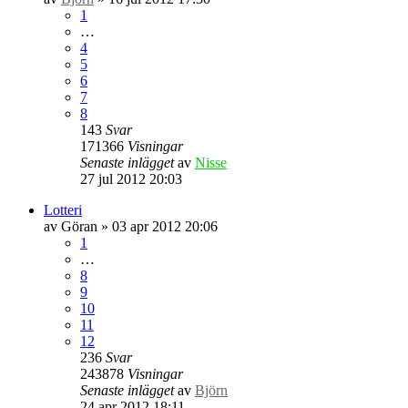
1
…
4
5
6
7
8
143
Svar
171366
Visningar
Senaste inlägget
av
Nisse
27 jul 2012 20:03
Lotteri
av
Göran
» 03 apr 2012 20:06
1
…
8
9
10
11
12
236
Svar
243878
Visningar
Senaste inlägget
av
Björn
24 apr 2012 18:11