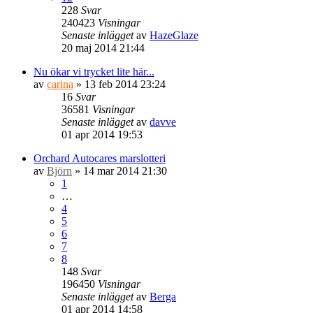
228
Svar
240423
Visningar
Senaste inlägget
av
HazeGlaze
20 maj 2014 21:44
Nu ökar vi trycket lite här...
av
carina
» 13 feb 2014 23:24
16
Svar
36581
Visningar
Senaste inlägget
av
davve
01 apr 2014 19:53
Orchard Autocares marslotteri
av
Björn
» 14 mar 2014 21:30
1
…
4
5
6
7
8
148
Svar
196450
Visningar
Senaste inlägget
av
Berga
01 apr 2014 14:58