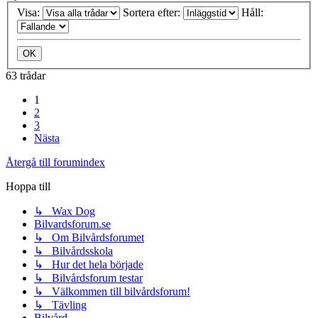
Visa:
Sortera efter:
Håll:
63 trådar
1
2
3
Nästa
Återgå till forumindex
Hoppa till
↳ Wax Dog
Bilvardsforum.se
↳ Om Bilvårdsforumet
↳ Bilvårdsskola
↳ Hur det hela började
↳ Bilvårdsforum testar
↳ Välkommen till bilvårdsforum!
↳ Tävling
Bilvård