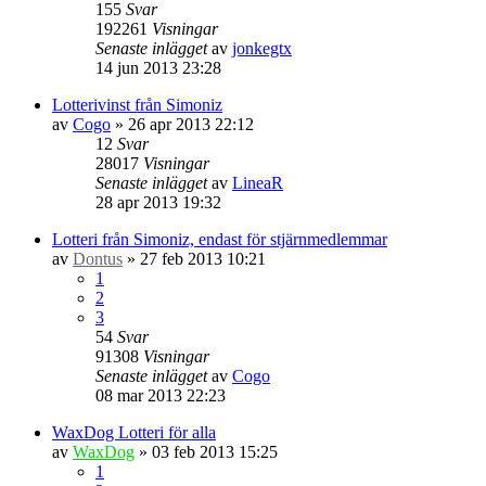
155
Svar
192261
Visningar
Senaste inlägget
av
jonkegtx
14 jun 2013 23:28
Lotterivinst från Simoniz
av
Cogo
» 26 apr 2013 22:12
12
Svar
28017
Visningar
Senaste inlägget
av
LineaR
28 apr 2013 19:32
Lotteri från Simoniz, endast för stjärnmedlemmar
av
Dontus
» 27 feb 2013 10:21
1
2
3
54
Svar
91308
Visningar
Senaste inlägget
av
Cogo
08 mar 2013 22:23
WaxDog Lotteri för alla
av
WaxDog
» 03 feb 2013 15:25
1