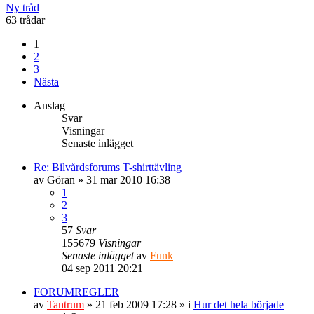
Ny tråd
63 trådar
1
2
3
Nästa
Anslag
Svar
Visningar
Senaste inlägget
Re: Bilvårdsforums T-shirttävling
av
Göran
» 31 mar 2010 16:38
1
2
3
57
Svar
155679
Visningar
Senaste inlägget
av
Funk
04 sep 2011 20:21
FORUMREGLER
av
Tantrum
» 21 feb 2009 17:28 » i
Hur det hela började