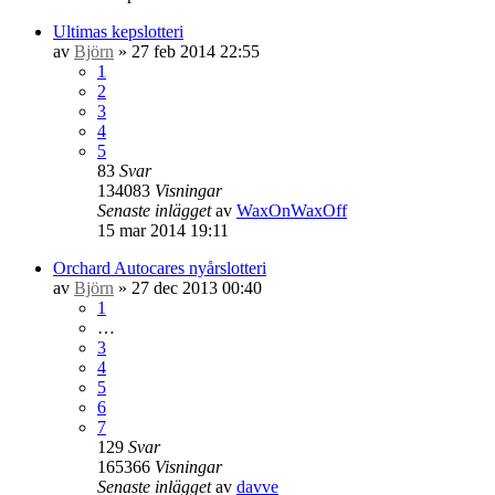
Ultimas kepslotteri
av
Björn
» 27 feb 2014 22:55
1
2
3
4
5
83
Svar
134083
Visningar
Senaste inlägget
av
WaxOnWaxOff
15 mar 2014 19:11
Orchard Autocares nyårslotteri
av
Björn
» 27 dec 2013 00:40
1
…
3
4
5
6
7
129
Svar
165366
Visningar
Senaste inlägget
av
davve