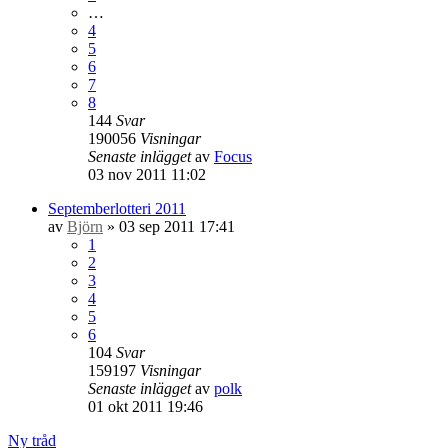
…
4
5
6
7
8
144
Svar
190056
Visningar
Senaste inlägget
av
Focus
03 nov 2011 11:02
Septemberlotteri 2011
av
Björn
» 03 sep 2011 17:41
1
2
3
4
5
6
104
Svar
159197
Visningar
Senaste inlägget
av
polk
01 okt 2011 19:46
Ny tråd