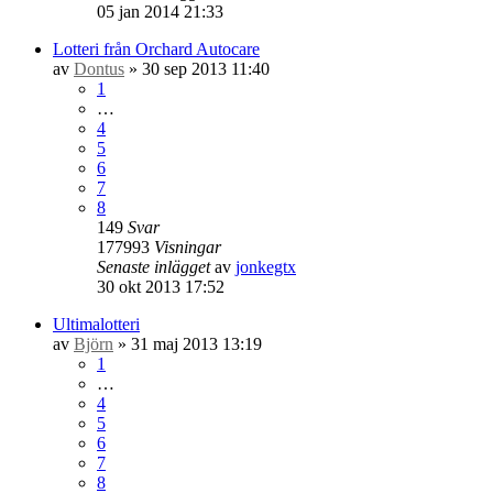
05 jan 2014 21:33
Lotteri från Orchard Autocare
av
Dontus
» 30 sep 2013 11:40
1
…
4
5
6
7
8
149
Svar
177993
Visningar
Senaste inlägget
av
jonkegtx
30 okt 2013 17:52
Ultimalotteri
av
Björn
» 31 maj 2013 13:19
1
…
4
5
6
7
8