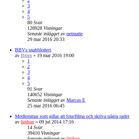
2
3
4
5
80
Svar
128928
Visningar
Senaste inlägget
av
netmatte
29 mar 2016 20:33
BBVs snabblotteri
av
Björn
» 19 mar 2016 19:00
1
2
3
4
5
91
Svar
140652
Visningar
Senaste inlägget
av
Marcus E
25 mar 2016 06:45
Medlemmar som gillar att fota/filma och skriva några rader
av
limban
» 09 jul 2014 17:16
14
Svar
39410
Visningar
Senaste inlägget
av
limban