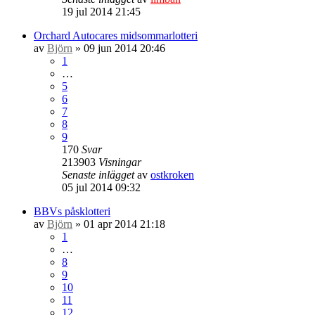
19 jul 2014 21:45
Orchard Autocares midsommarlotteri
av
Björn
» 09 jun 2014 20:46
1
…
5
6
7
8
9
170
Svar
213903
Visningar
Senaste inlägget
av
ostkroken
05 jul 2014 09:32
BBVs påsklotteri
av
Björn
» 01 apr 2014 21:18
1
…
8
9
10
11
12