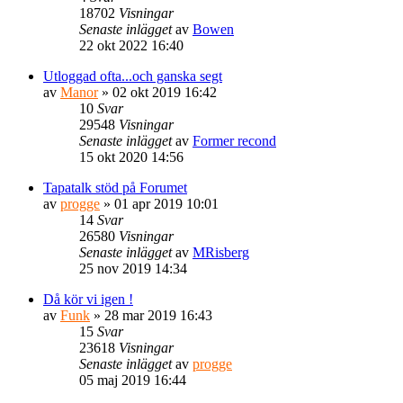
18702
Visningar
Senaste inlägget
av
Bowen
22 okt 2022 16:40
Utloggad ofta...och ganska segt
av
Manor
» 02 okt 2019 16:42
10
Svar
29548
Visningar
Senaste inlägget
av
Former recond
15 okt 2020 14:56
Tapatalk stöd på Forumet
av
progge
» 01 apr 2019 10:01
14
Svar
26580
Visningar
Senaste inlägget
av
MRisberg
25 nov 2019 14:34
Då kör vi igen !
av
Funk
» 28 mar 2019 16:43
15
Svar
23618
Visningar
Senaste inlägget
av
progge
05 maj 2019 16:44