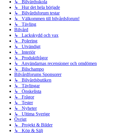
↳ Bilvårdsskola
↳ Hur det hela började
↳ Bilvårdsforum testar
↳ Välkommen till bilvårdsforum!
↳ Tävling
Bilvård
↳ Lackskydd och vax
↳ Polering
↳ Utvändigt
↳ Interiör
↳ Produktfrågor
↳ Användarnas recensioner och omdömen
↳ Bilschampo
Bilvårdforums Sponsorer
↳ Bilvårdsbutiken
↳ Tävlingar
↳ Önskelista
↳ Frågor
↳ Tester
↳ Nyheter
↳ Ultima Sverige
Övrigt
↳ Projekt & Bilder
↳ Köp & Sälj