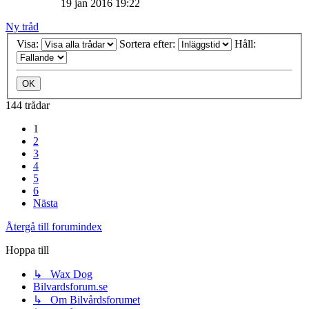
19 jan 2016 19:22
Ny tråd
Visa:
Sortera efter:
Håll:
144 trådar
1
2
3
4
5
6
Nästa
Återgå till forumindex
Hoppa till
↳ Wax Dog
Bilvardsforum.se
↳ Om Bilvårdsforumet