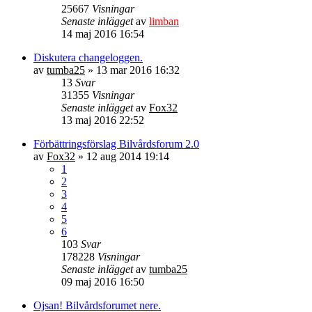
25667
Visningar
Senaste inlägget
av
limban
14 maj 2016 16:54
Diskutera changeloggen.
av
tumba25
» 13 mar 2016 16:32
13
Svar
31355
Visningar
Senaste inlägget
av
Fox32
13 maj 2016 22:52
Förbättringsförslag Bilvårdsforum 2.0
av
Fox32
» 12 aug 2014 19:14
1
2
3
4
5
6
103
Svar
178228
Visningar
Senaste inlägget
av
tumba25
09 maj 2016 16:50
Ojsan! Bilvårdsforumet nere.