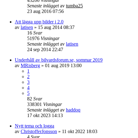
43206
Visningar
Senaste inlägget
av
tumba25
23 aug 2016 07:56
Att lägga upp bilder i 2.0
av
latisen
» 15 aug 2014 08:37
16
Svar
51976
Visningar
Senaste inlägget
av
latisen
24 sep 2014 22:47
Underhåll av bilvardsforum.se, sommar 2019
av
MRisberg
» 01 aug 2019 13:00
1
2
3
4
5
82
Svar
338301
Visningar
Senaste inlägget
av
haddoq
17 okt 2023 14:13
Nytt tema och logga
av
ChristofferJonsson
» 11 okt 2022 18:03
4
Svar