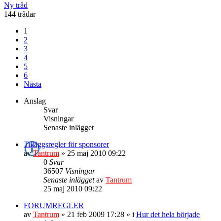
Ny tråd
144 trådar
1
2
3
4
5
6
Nästa
Anslag
Svar
Visningar
Senaste inlägget
Tilläggsregler för sponsorer
av
Tantrum
» 25 maj 2010 09:22
0
Svar
36507
Visningar
Senaste inlägget
av
Tantrum
25 maj 2010 09:22
FORUMREGLER
av
Tantrum
» 21 feb 2009 17:28 » i
Hur det hela började