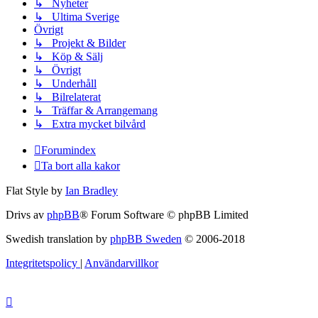
↳ Nyheter
↳ Ultima Sverige
Övrigt
↳ Projekt & Bilder
↳ Köp & Sälj
↳ Övrigt
↳ Underhåll
↳ Bilrelaterat
↳ Träffar & Arrangemang
↳ Extra mycket bilvård
Forumindex
Ta bort alla kakor
Flat Style by
Ian Bradley
Drivs av
phpBB
® Forum Software © phpBB Limited
Swedish translation by
phpBB Sweden
© 2006-2018
Integritetspolicy
|
Användarvillkor