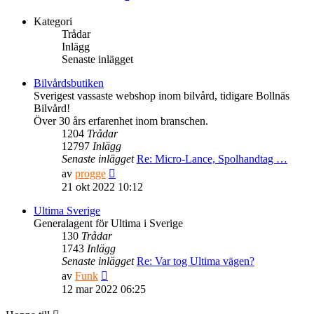
Kategori
Trådar
Inlägg
Senaste inlägget
Bilvårdsbutiken
Sverigest vassaste webshop inom bilvård, tidigare Bollnäs
Bilvård!
Över 30 års erfarenhet inom branschen.
1204
Trådar
12797
Inlägg
Senaste inlägget
Re: Micro-Lance, Spolhandtag …
Gå
av
progge
till
21 okt 2022 10:12
det
senaste
Ultima Sverige
inlägget
Generalagent för Ultima i Sverige
130
Trådar
1743
Inlägg
Senaste inlägget
Re: Var tog Ultima vägen?
Gå
av
Funk
till
12 mar 2022 06:25
det
senaste