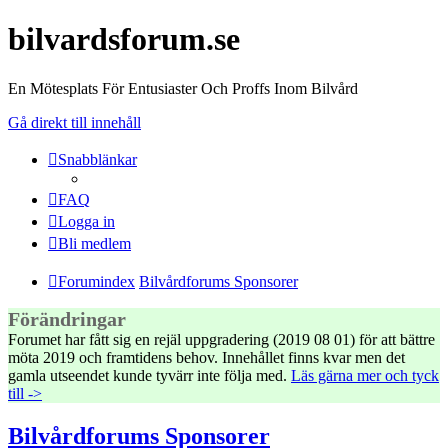
bilvardsforum.se
En Mötesplats För Entusiaster Och Proffs Inom Bilvård
Gå direkt till innehåll
Snabblänkar
FAQ
Logga in
Bli medlem
Forumindex
Bilvårdforums Sponsorer
Förändringar
Forumet har fått sig en rejäl uppgradering (2019 08 01) för att bättre
möta 2019 och framtidens behov. Innehållet finns kvar men det
gamla utseendet kunde tyvärr inte följa med.
Läs gärna mer och tyck
till ->
Bilvårdforums Sponsorer