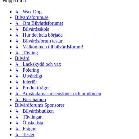
Hoppa till
inlägget
↳ Wax Dog
Bilvardsforum.se
↳ Om Bilvårdsforumet
↳ Bilvårdsskola
↳ Hur det hela började
↳ Bilvårdsforum testar
↳ Välkommen till bilvårdsforum!
↳ Tävling
Bilvård
↳ Lackskydd och vax
↳ Polering
↳ Utvändigt
↳ Interiör
↳ Produktfrågor
↳ Användarnas recensioner och omdömen
↳ Bilschampo
Bilvårdforums Sponsorer
↳ Bilvårdsbutiken
↳ Tävlingar
↳ Önskelista
↳ Frågor
↳ Tester