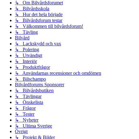
↳ Om Bilvårdsforumet
↳ Bilvårdsskola
↳ Hur det hela började
↳ Bilvårdsforum testar
↳ Välkommen till bilvårdsforum!
↳ Tävling
Bilvård
↳ Lackskydd och vax
↳ Polering
↳ Utvändigt
↳ Interiör
↳ Produktfrågor
↳ Användarnas recensioner och omdömen
↳ Bilschampo
Bilvårdforums Sponsorer
↳ Bilvårdsbutiken
↳ Tävlingar
↳ Önskelista
↳ Frågor
↳ Tester
↳ Nyheter
↳ Ultima Sverige
Övrigt
↳ Projekt & Bilder