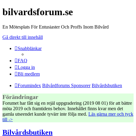
bilvardsforum.se
En Mötesplats För Entusiaster Och Proffs Inom Bilvård
Gå direkt till innehåll
Snabblänkar
FAQ
Logga in
Bli medlem
Forumindex
Bilvårdforums Sponsorer
Bilvårdsbutiken
Förändringar
Forumet har fått sig en rejäl uppgradering (2019 08 01) för att bättre
möta 2019 och framtidens behov. Innehållet finns kvar men det
gamla utseendet kunde tyvärr inte följa med.
Läs gärna mer och tyck
till ->
Bilvårdsbutiken