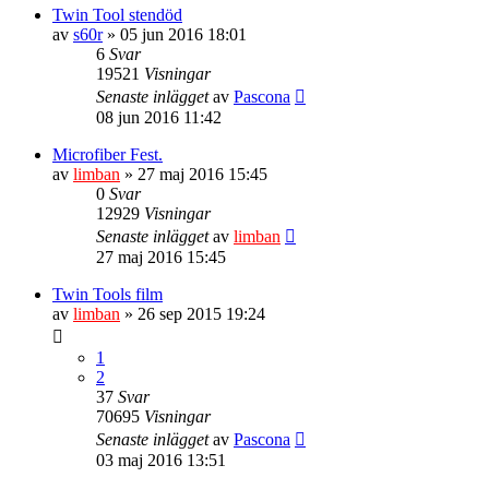
Twin Tool stendöd
av
s60r
» 05 jun 2016 18:01
6
Svar
19521
Visningar
Senaste inlägget
av
Pascona
08 jun 2016 11:42
Microfiber Fest.
av
limban
» 27 maj 2016 15:45
0
Svar
12929
Visningar
Senaste inlägget
av
limban
27 maj 2016 15:45
Twin Tools film
av
limban
» 26 sep 2015 19:24
1
2
37
Svar
70695
Visningar
Senaste inlägget
av
Pascona
03 maj 2016 13:51