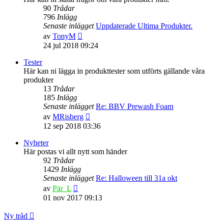
90
Trådar
796
Inlägg
Senaste inlägget
Uppdaterade Ultima Produkter.
Gå
av
TonyM
till
24 jul 2018 09:24
det
senaste
Tester
inlägget
Här kan ni lägga in produkttester som utförts gällande våra
produkter
13
Trådar
185
Inlägg
Senaste inlägget
Re: BBV Prewash Foam
Gå
av
MRisberg
till
12 sep 2018 03:36
det
senaste
Nyheter
inlägget
Här postas vi allt nytt som händer
92
Trådar
1429
Inlägg
Senaste inlägget
Re: Halloween till 31a okt
Gå
av
Pär_L
till
01 nov 2017 09:13
det
senaste
Ny tråd