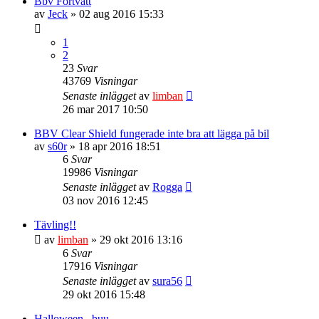
Bbv Förtvätt
av
Jeck
» 02 aug 2016 15:33
1
2
23
Svar
43769
Visningar
Senaste inlägget
av
limban
26 mar 2017 10:50
BBV Clear Shield fungerade inte bra att lägga på bil
av
s60r
» 18 apr 2016 18:51
6
Svar
19986
Visningar
Senaste inlägget
av
Rogga
03 nov 2016 12:45
Tävling!!
av
limban
» 29 okt 2016 13:16
6
Svar
17916
Visningar
Senaste inlägget
av
sura56
29 okt 2016 15:48
Halloween.. buu..