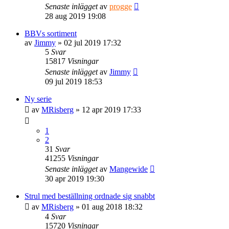
Senaste inlägget
av
progge
28 aug 2019 19:08
BBVs sortiment
av
Jimmy
» 02 jul 2019 17:32
5
Svar
15817
Visningar
Senaste inlägget
av
Jimmy
09 jul 2019 18:53
Ny serie
av
MRisberg
» 12 apr 2019 17:33
1
2
31
Svar
41255
Visningar
Senaste inlägget
av
Mangewide
30 apr 2019 19:30
Strul med beställning ordnade sig snabbt
av
MRisberg
» 01 aug 2018 18:32
4
Svar
15720
Visningar