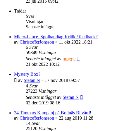
23 jul 2015 09:42
Trådar
Svar
Visningar
Senaste inlägget
Micro-Lance, Spolhandtag Kritik / feedback?
av
ChristofferJonsson
» 11 okt 2022 18:21
6
Svar
59849
Visningar
Senaste inlägget
av
progge
21 okt 2022 10:12
Mystery Box?
av
Stefan N
» 17 nov 2018 09:57
4
Svar
27223
Visningar
Senaste inlägget
av
Stefan N
02 dec 2019 08:16
24 Timmars Kampanj på Bollnäs Bilvård!
av
ChristofferJonsson
» 22 aug 2019 11:28
14
Svar
25120
Visningar