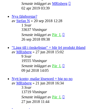
Senaste inlägget
av
MRisberg
02 apr 2019 03:39
Nya fälgborstar?
av
Stefan N
» 20 sep 2018 12:28
1
Svar
33637
Visningar
Senaste inlägget
av
Pär_L
26 sep 2018 09:38
"Lägg till i önskelistan" = blir fel produkt ibland
av
MRisberg
» 27 jun 2018 15:02
9
Svar
19555
Visningar
Senaste inlägget
av
Pär_L
09 jul 2018 14:05
Nytt konto; mailar lösenord = big no no
av
MRisberg
» 21 jun 2018 16:34
3
Svar
13719
Visningar
Senaste inlägget
av
Pär_L
27 jun 2018 11:44