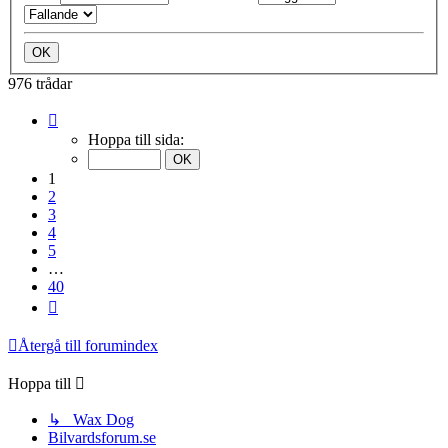
976 trådar
Sida
1
Hoppa till sida:
av
40
1
2
3
4
5
…
40
Nästa
Återgå till forumindex
Hoppa till
↳ Wax Dog
Bilvardsforum.se