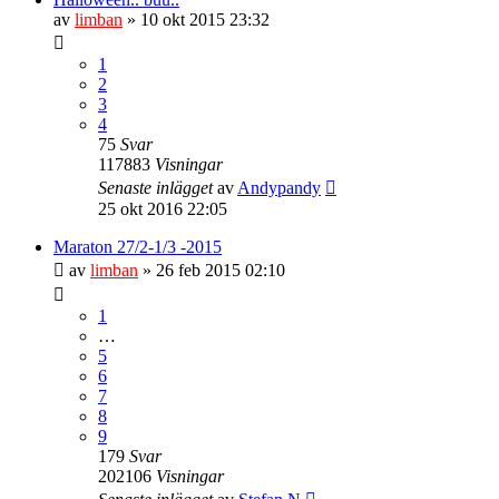
av
limban
» 10 okt 2015 23:32
1
2
3
4
75
Svar
117883
Visningar
Senaste inlägget
av
Andypandy
25 okt 2016 22:05
Maraton 27/2-1/3 -2015
av
limban
» 26 feb 2015 02:10
1
…
5
6
7
8
9
179
Svar
202106
Visningar