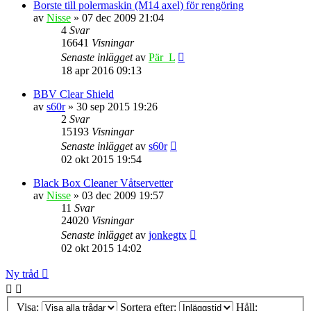
Borste till polermaskin (M14 axel) för rengöring
av
Nisse
» 07 dec 2009 21:04
4
Svar
16641
Visningar
Senaste inlägget
av
Pär_L
18 apr 2016 09:13
BBV Clear Shield
av
s60r
» 30 sep 2015 19:26
2
Svar
15193
Visningar
Senaste inlägget
av
s60r
02 okt 2015 19:54
Black Box Cleaner Våtservetter
av
Nisse
» 03 dec 2009 19:57
11
Svar
24020
Visningar
Senaste inlägget
av
jonkegtx
02 okt 2015 14:02
Ny tråd
Visa:
Sortera efter:
Håll: