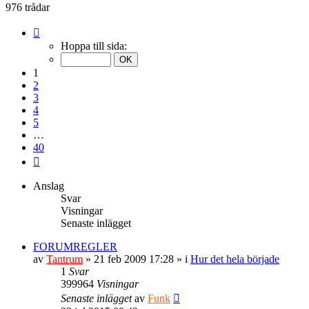
inlägget
976 trådar
Sida
1
Hoppa till sida:
av
40
1
2
3
4
5
…
40
Nästa
Anslag
Svar
Visningar
Senaste inlägget
FORUMREGLER
av
Tantrum
» 21 feb 2009 17:28 » i
Hur det hela började
1
Svar
399964
Visningar
Senaste inlägget
av
Funk