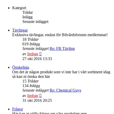
Kategori
Trådar
Inlägg
Senaste inlägget
Tävlingar
Exklusiva tävlingar, endast för Bilvårdsforums medlemmar!
18
Trådar
619
Inlägg
Senaste inlägget
Re: FB Tävling
Gå
av
limban
till
27 okt 2016 13:33
det
senaste
Önskelista
inlägget
Om det är någon produkt som vi inte har i vårt sortiment idag
så kan ni önska den här
15
Trådar
134
Inlägg
Senaste inlägget
Re: Chemical Guys
Gå
av
limban
till
31 okt 2016 20:25
det
senaste
Frågor
inlägget
Här kan ni ställa frågor om våra produkter mm.