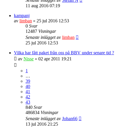
Senaste inlägget
av
Stefan N
11 aug 2016 07:19
kampanj
av
limban
» 25 jul 2016 12:53
0
Svar
12487
Visningar
Senaste inlägget
av
limban
25 jul 2016 12:53
Vilka har fått paket från oss på BBV under senare tid ?
av
Nisse
» 02 apr 2011 19:21
1
…
39
40
41
42
43
840
Svar
486834
Visningar
Senaste inlägget
av
Johan66
13 jul 2016 21:25