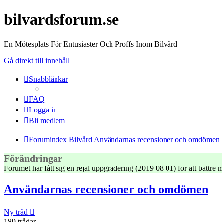
bilvardsforum.se
En Mötesplats För Entusiaster Och Proffs Inom Bilvård
Gå direkt till innehåll
Snabblänkar
FAQ
Logga in
Bli medlem
Forumindex
Bilvård
Användarnas recensioner och omdömen
Förändringar
Forumet har fått sig en rejäl uppgradering (2019 08 01) för att bättr
Användarnas recensioner och omdömen
Ny tråd
189 trådar