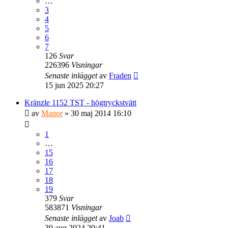
…
3
4
5
6
7
126
Svar
226396
Visningar
Senaste inlägget
av
Fraden
15 jun 2025 20:27
Kränzle 1152 TST - högtryckstvätt
av
Manor
» 30 maj 2014 16:10
1
…
15
16
17
18
19
379
Svar
583871
Visningar
Senaste inlägget
av
Joab
30 aug 2024 20:41