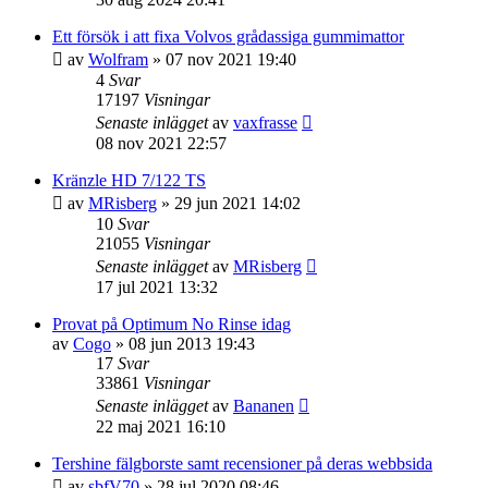
Ett försök i att fixa Volvos grådassiga gummimattor
av
Wolfram
» 07 nov 2021 19:40
4
Svar
17197
Visningar
Senaste inlägget
av
vaxfrasse
08 nov 2021 22:57
Kränzle HD 7/122 TS
av
MRisberg
» 29 jun 2021 14:02
10
Svar
21055
Visningar
Senaste inlägget
av
MRisberg
17 jul 2021 13:32
Provat på Optimum No Rinse idag
av
Cogo
» 08 jun 2013 19:43
17
Svar
33861
Visningar
Senaste inlägget
av
Bananen
22 maj 2021 16:10
Tershine fälgborste samt recensioner på deras webbsida
av
sbfV70
» 28 jul 2020 08:46