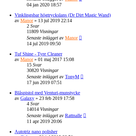
04 jan 2020 18:57
Vinklingsbar högtryckslans (Dr Dirt Magic Wand)
av
Manor
» 13 jul 2019 22:14
2
Svar
11809
Visningar
Senaste inlägget
av
Manor
14 jul 2019 09:50
Tuf Shine - Tyre Cleaner
av
Manor
» 01 maj 2017 15:08
15
Svar
30820
Visningar
Senaste inlägget
av
TonyM
17 jun 2019 07:51
Blåspistol med Venturi-munstycke
av
Galaxy
» 23 feb 2019 17:58
4
Svar
14014
Visningar
Senaste inlägget
av
Rattnalle
11 apr 2019 20:06
Autotriz nano polisher