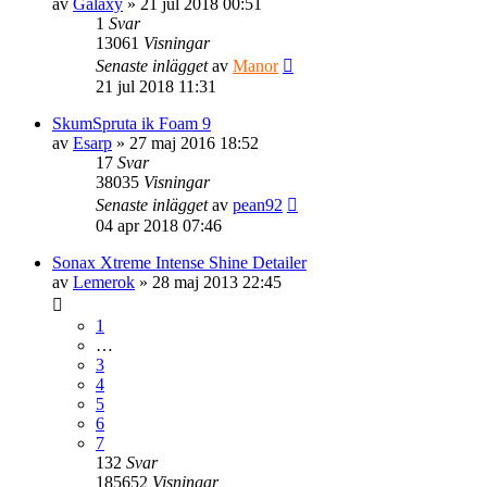
av
Galaxy
» 21 jul 2018 00:51
1
Svar
13061
Visningar
Senaste inlägget
av
Manor
21 jul 2018 11:31
SkumSpruta ik Foam 9
av
Esarp
» 27 maj 2016 18:52
17
Svar
38035
Visningar
Senaste inlägget
av
pean92
04 apr 2018 07:46
Sonax Xtreme Intense Shine Detailer
av
Lemerok
» 28 maj 2013 22:45
1
…
3
4
5
6
7
132
Svar
185652
Visningar