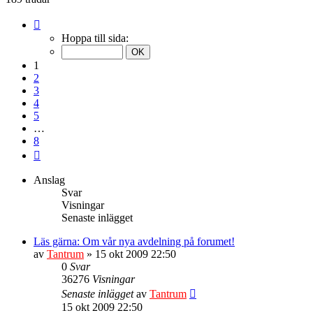
Sida
1
Hoppa till sida:
av
8
1
2
3
4
5
…
8
Nästa
Anslag
Svar
Visningar
Senaste inlägget
Läs gärna: Om vår nya avdelning på forumet!
av
Tantrum
» 15 okt 2009 22:50
0
Svar
36276
Visningar
Senaste inlägget
av
Tantrum
15 okt 2009 22:50