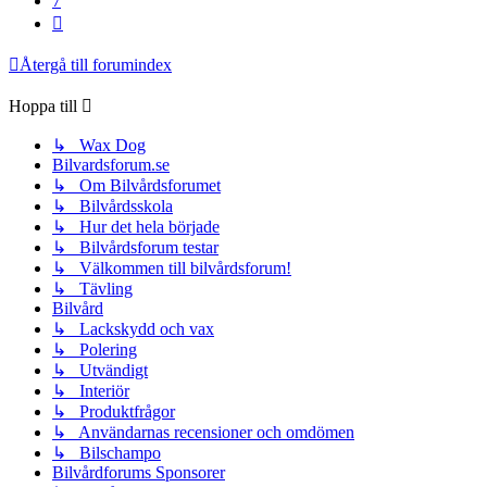
7
Nästa
Återgå till forumindex
Hoppa till
↳ Wax Dog
Bilvardsforum.se
↳ Om Bilvårdsforumet
↳ Bilvårdsskola
↳ Hur det hela började
↳ Bilvårdsforum testar
↳ Välkommen till bilvårdsforum!
↳ Tävling
Bilvård
↳ Lackskydd och vax
↳ Polering
↳ Utvändigt
↳ Interiör
↳ Produktfrågor
↳ Användarnas recensioner och omdömen
↳ Bilschampo
Bilvårdforums Sponsorer