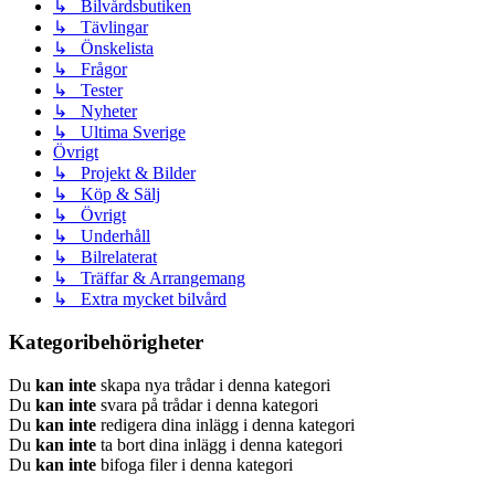
↳ Bilvårdsbutiken
↳ Tävlingar
↳ Önskelista
↳ Frågor
↳ Tester
↳ Nyheter
↳ Ultima Sverige
Övrigt
↳ Projekt & Bilder
↳ Köp & Sälj
↳ Övrigt
↳ Underhåll
↳ Bilrelaterat
↳ Träffar & Arrangemang
↳ Extra mycket bilvård
Kategoribehörigheter
Du
kan inte
skapa nya trådar i denna kategori
Du
kan inte
svara på trådar i denna kategori
Du
kan inte
redigera dina inlägg i denna kategori
Du
kan inte
ta bort dina inlägg i denna kategori
Du
kan inte
bifoga filer i denna kategori