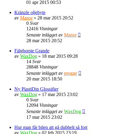
01 apr 2015 00:53
Kränzle oljebyte
av
Manor
» 28 mar 2015 20:52
0
Svar
12416
Visningar
Senaste inlägget
av
Manor
28 mar 2015 20:52
Fälgborste Grande
av
WaxDog
» 18 mar 2015 09:28
14
Svar
28848
Visningar
Senaste inlägget
av
progge
20 mar 2015 18:50
Ny PlastiDip Glossifier
av
WaxDog
» 17 mar 2015 23:02
0
Svar
12094
Visningar
Senaste inlägget
av
WaxDog
17 mar 2015 23:02
Hur man får bilen att gå dubbelt så fort
av
WaxDog
» 02 feb 2015 23:19