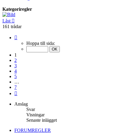
Kategoriregler
Låst
161 trådar
Sida
1
Hoppa till sida:
av
7
1
2
3
4
5
…
7
Nästa
Anslag
Svar
Visningar
Senaste inlägget
FORUMREGLER