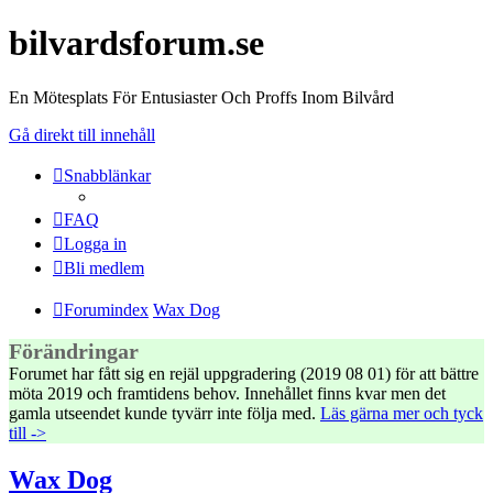
bilvardsforum.se
En Mötesplats För Entusiaster Och Proffs Inom Bilvård
Gå direkt till innehåll
Snabblänkar
FAQ
Logga in
Bli medlem
Forumindex
Wax Dog
Förändringar
Forumet har fått sig en rejäl uppgradering (2019 08 01) för att bättre
möta 2019 och framtidens behov. Innehållet finns kvar men det
gamla utseendet kunde tyvärr inte följa med.
Läs gärna mer och tyck
till ->
Wax Dog