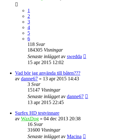
1
2
3
4
5
6
118
Svar
184305
Visningar
Senaste inlägget
av
swedda
15 apr 2015 12:02
Vad bör jag använda till båten???
av
danne67
» 13 apr 2015 14:43
3
Svar
15147
Visningar
Senaste inlägget
av
danne67
13 apr 2015 22:45
Surfex HD testvinnare
av
WaxDog
» 04 dec 2013 20:38
16
Svar
31600
Visningar
Senaste inlägget
av
Macina