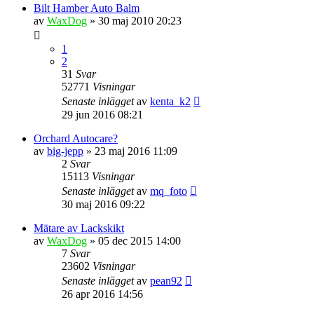
Bilt Hamber Auto Balm
av
WaxDog
» 30 maj 2010 20:23
1
2
31
Svar
52771
Visningar
Senaste inlägget
av
kenta_k2
29 jun 2016 08:21
Orchard Autocare?
av
big-jepp
» 23 maj 2016 11:09
2
Svar
15113
Visningar
Senaste inlägget
av
mq_foto
30 maj 2016 09:22
Mätare av Lackskikt
av
WaxDog
» 05 dec 2015 14:00
7
Svar
23602
Visningar
Senaste inlägget
av
pean92
26 apr 2016 14:56