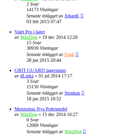
2
Svar
14173
Visningar
Senaste inlägget
av
JohanK
03 feb 2015 07:47
Valet Pro i lager
av
WaxDog
» 19 dec 2014 12:26
15
Svar
30939
Visningar
Senaste inlägget
av
Funk
28 jan 2015 20:44
GRIT GUARD lagerstatus
av
dLinkz
» 01 jul 2014 17:17
3
Svar
15150
Visningar
Senaste inlägget
av
Stonkan
18 jan 2015 10:52
Menzernas Nya Polermedel
av
WaxDog
» 15 dec 2014 16:27
0
Svar
12069
Visningar
Senaste inlägget
av
WaxDog