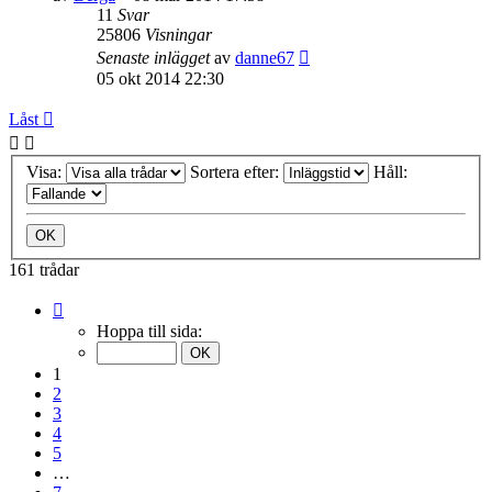
11
Svar
25806
Visningar
Senaste inlägget
av
danne67
05 okt 2014 22:30
Låst
Visa:
Sortera efter:
Håll:
161 trådar
Sida
1
Hoppa till sida:
av
7
1
2
3
4
5
…