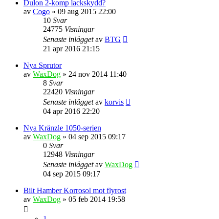
Dulon 2-komp lackskydd?
av
Cogo
» 09 aug 2015 22:00
10
Svar
24775
Visningar
Senaste inlägget
av
BTG
21 apr 2016 21:15
Nya Sprutor
av
WaxDog
» 24 nov 2014 11:40
8
Svar
22420
Visningar
Senaste inlägget
av
korvis
04 apr 2016 22:20
Nya Kränzle 1050-serien
av
WaxDog
» 04 sep 2015 09:17
0
Svar
12948
Visningar
Senaste inlägget
av
WaxDog
04 sep 2015 09:17
Bilt Hamber Korrosol mot flyrost
av
WaxDog
» 05 feb 2014 19:58
1