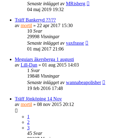
Senaste inlägget
av
MRisberg
04 maj 2019 19:32
Träff Bankeryd ??/??
av
mortil
» 22 apr 2017 15:30
10
Svar
29998
Visningar
Senaste inlägget
av
vaxfrasse
01 maj 2017 21:06
Meguiars åkersberga 1 augusti
av
Lill-Dan
» 01 aug 2015 14:03
1
Svar
19848
Visningar
Senaste inlägget
av
wannabeapolisher
19 feb 2016 17:48
Träff Jönköping 14 Nov
av
mortil
» 08 nov 2015 20:12
1
2
3
45
Svar