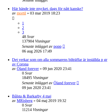
Senaste inlägget
Här hände inte mycket. dags för nått kanske?
av
mortil
» 03 mar 2019 18:23
1
2
3
48
Svar
137904
Visningar
Senaste inlägget
av
popp
06 aug 2026 17:49
Det verkar som om alla sommarens bilträffar är inställda p gr
av Corona
av
Öland forever
» 09 jun 2020 23:41
0
Svar
18495
Visningar
Senaste inlägget
av
Öland forever
09 jun 2020 23:41
Bålsta & Barkarby 4 maj
av
MRisberg
» 04 maj 2019 19:32
0
Svar
11214
Visningar