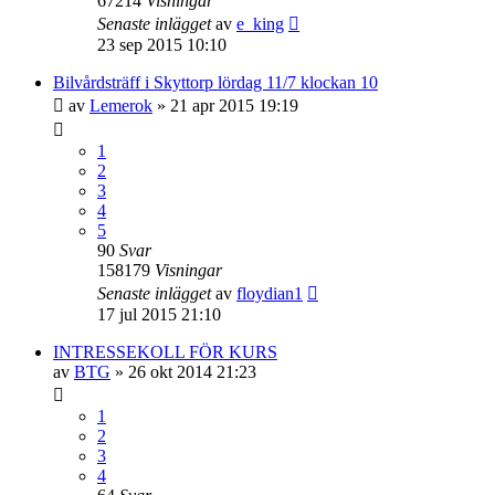
67214
Visningar
Senaste inlägget
av
e_king
23 sep 2015 10:10
Bilvårdsträff i Skyttorp lördag 11/7 klockan 10
av
Lemerok
» 21 apr 2015 19:19
1
2
3
4
5
90
Svar
158179
Visningar
Senaste inlägget
av
floydian1
17 jul 2015 21:10
INTRESSEKOLL FÖR KURS
av
BTG
» 26 okt 2014 21:23
1
2
3
4