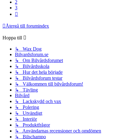
2
3
Nästa
Återgå till forumindex
Hoppa till
↳ Wax Dog
Bilvardsforum.se
↳ Om Bilvårdsforumet
↳ Bilvårdsskola
↳ Hur det hela började
↳ Bilvårdsforum testar
↳ Välkommen till bilvårdsforum!
↳ Tävling
Bilvård
↳ Lackskydd och vax
↳ Polering
↳ Utvändigt
↳ Interiör
↳ Produktfrågor
↳ Användarnas recensioner och omdömen
↳ Bilschampo