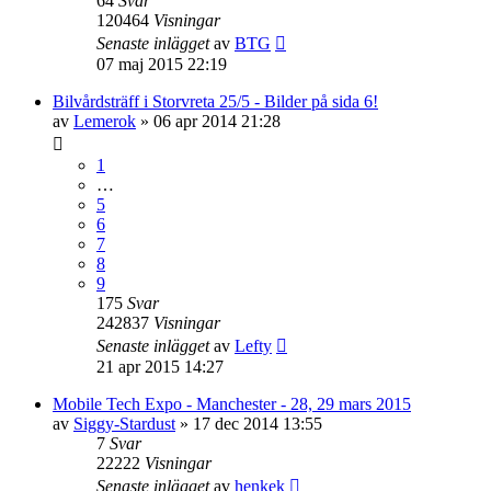
64
Svar
120464
Visningar
Senaste inlägget
av
BTG
07 maj 2015 22:19
Bilvårdsträff i Storvreta 25/5 - Bilder på sida 6!
av
Lemerok
» 06 apr 2014 21:28
1
…
5
6
7
8
9
175
Svar
242837
Visningar
Senaste inlägget
av
Lefty
21 apr 2015 14:27
Mobile Tech Expo - Manchester - 28, 29 mars 2015
av
Siggy-Stardust
» 17 dec 2014 13:55
7
Svar
22222
Visningar
Senaste inlägget
av
henkek