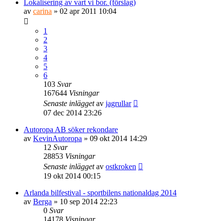
Lokalisering av vart vi bor. (förslag)
av
carina
» 02 apr 2011 10:04
1
2
3
4
5
6
103
Svar
167644
Visningar
Senaste inlägget
av
jagrullar
07 dec 2014 23:26
Autoropa AB söker rekondare
av
KevinAutoropa
» 09 okt 2014 14:29
12
Svar
28853
Visningar
Senaste inlägget
av
ostkroken
19 okt 2014 00:15
Arlanda bilfestival - sportbilens nationaldag 2014
av
Berga
» 10 sep 2014 22:23
0
Svar
14178
Visningar