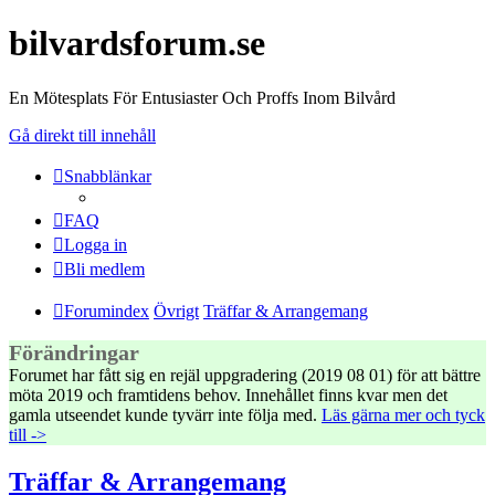
bilvardsforum.se
En Mötesplats För Entusiaster Och Proffs Inom Bilvård
Gå direkt till innehåll
Snabblänkar
FAQ
Logga in
Bli medlem
Forumindex
Övrigt
Träffar & Arrangemang
Förändringar
Forumet har fått sig en rejäl uppgradering (2019 08 01) för att bättre
möta 2019 och framtidens behov. Innehållet finns kvar men det
gamla utseendet kunde tyvärr inte följa med.
Läs gärna mer och tyck
till ->
Träffar & Arrangemang