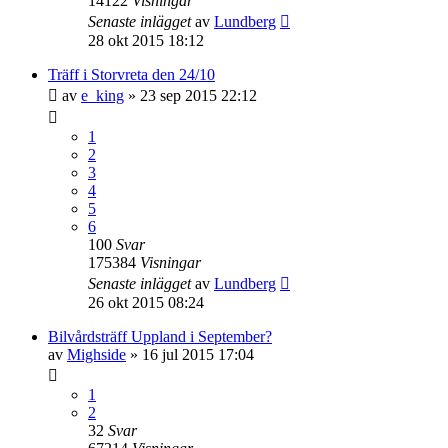
14122
Visningar
Senaste inlägget
av
Lundberg
28 okt 2015 18:12
Träff i Storvreta den 24/10
av
e_king
» 23 sep 2015 22:12
1
2
3
4
5
6
100
Svar
175384
Visningar
Senaste inlägget
av
Lundberg
26 okt 2015 08:24
Bilvårdsträff Uppland i September?
av
Mighside
» 16 jul 2015 17:04
1
2
32
Svar