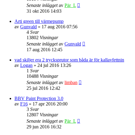
Senaste inlägget
av
Pär_L
31 okt 2016 14:03
Arti green till värmepump
av
Gunvald
» 17 aug 2016 07:56
4
Svar
13802
Visningar
Senaste inlägget
av
Gunvald
17 aug 2016 12:45
vad skiljer era 2 trycksprutor som båda är för kallavfettnin
av
Logan
» 24 jul 2016 13:26
1
Svar
10488
Visningar
Senaste inlägget
av
limban
25 jul 2016 12:42
BBV Paint Protection 3.0
av
F16
» 17 apr 2016 20:00
3
Svar
12807
Visningar
Senaste inlägget
av
Pär_L
29 jun 2016 16:32