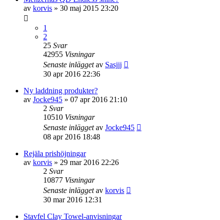
av
korvis
» 30 maj 2015 23:20
1
2
25
Svar
42955
Visningar
Senaste inlägget
av
Sasjjj
30 apr 2016 22:36
Ny laddning produkter?
av
Jocke945
» 07 apr 2016 21:10
2
Svar
10510
Visningar
Senaste inlägget
av
Jocke945
08 apr 2016 18:48
Rejäla prishöjningar
av
korvis
» 29 mar 2016 22:26
2
Svar
10877
Visningar
Senaste inlägget
av
korvis
30 mar 2016 12:31
Stavfel Clay Towel-anvisningar