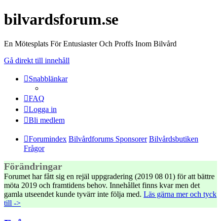
bilvardsforum.se
En Mötesplats För Entusiaster Och Proffs Inom Bilvård
Gå direkt till innehåll
Snabblänkar
FAQ
Logga in
Bli medlem
Forumindex
Bilvårdforums Sponsorer
Bilvårdsbutiken
Frågor
Förändringar
Forumet har fått sig en rejäl uppgradering (2019 08 01) för att bättre
möta 2019 och framtidens behov. Innehållet finns kvar men det
gamla utseendet kunde tyvärr inte följa med.
Läs gärna mer och tyck
till ->