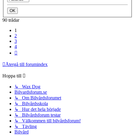
90 trådar
1
2
3
4
Nästa
Återgå till forumindex
Hoppa till
↳ Wax Dog
Bilvardsforum.se
↳ Om Bilvårdsforumet
↳ Bilvårdsskola
↳ Hur det hela började
↳ Bilvårdsforum testar
↳ Välkommen till bilvårdsforum!
↳ Tävling
Bilvård