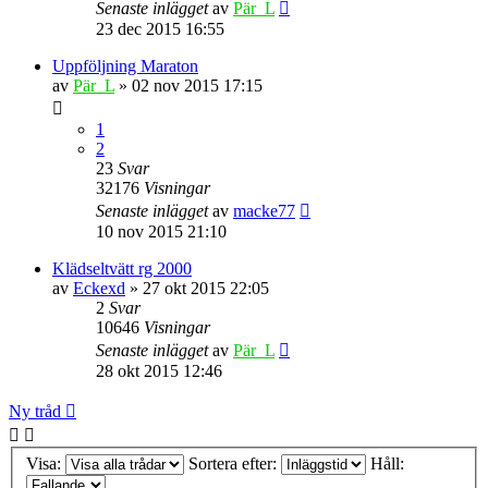
Senaste inlägget
av
Pär_L
23 dec 2015 16:55
Uppföljning Maraton
av
Pär_L
» 02 nov 2015 17:15
1
2
23
Svar
32176
Visningar
Senaste inlägget
av
macke77
10 nov 2015 21:10
Klädseltvätt rg 2000
av
Eckexd
» 27 okt 2015 22:05
2
Svar
10646
Visningar
Senaste inlägget
av
Pär_L
28 okt 2015 12:46
Ny tråd
Visa:
Sortera efter:
Håll: