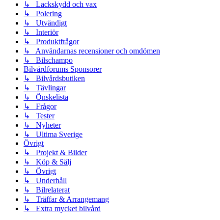
↳ Lackskydd och vax
↳ Polering
↳ Utvändigt
↳ Interiör
↳ Produktfrågor
↳ Användarnas recensioner och omdömen
↳ Bilschampo
Bilvårdforums Sponsorer
↳ Bilvårdsbutiken
↳ Tävlingar
↳ Önskelista
↳ Frågor
↳ Tester
↳ Nyheter
↳ Ultima Sverige
Övrigt
↳ Projekt & Bilder
↳ Köp & Sälj
↳ Övrigt
↳ Underhåll
↳ Bilrelaterat
↳ Träffar & Arrangemang
↳ Extra mycket bilvård