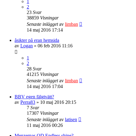
1
2
23
Svar
38859
Visningar
Senaste inlägget
av
limban
14 maj 2016 17:14
åsikter på eran hemsida
av
Logan
» 06 feb 2016 11:16
1
2
28
Svar
41215
Visningar
Senaste inlägget
av
limban
14 maj 2016 17:04
BBV egen fälgtvätt?
av
Perra83
» 10 maj 2016 20:15
7
Svar
17307
Visningar
Senaste inlägget
av
latisen
11 maj 2016 00:26
Menzernas QD Endless shine?