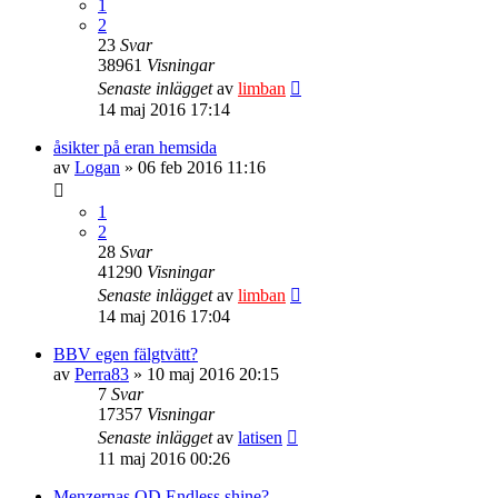
1
2
23
Svar
38961
Visningar
Senaste inlägget
av
limban
14 maj 2016 17:14
åsikter på eran hemsida
av
Logan
» 06 feb 2016 11:16
1
2
28
Svar
41290
Visningar
Senaste inlägget
av
limban
14 maj 2016 17:04
BBV egen fälgtvätt?
av
Perra83
» 10 maj 2016 20:15
7
Svar
17357
Visningar
Senaste inlägget
av
latisen
11 maj 2016 00:26
Menzernas QD Endless shine?