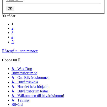
90 trådar
1
2
3
4
Nästa
Återgå till forumindex
Hoppa till
↳ Wax Dog
Bilvardsforum.se
↳ Om Bilvårdsforumet
↳ Bilvårdsskola
↳ Hur det hela började
↳ Bilvårdsforum testar
↳ Välkommen till bilvårdsforum!
↳ Tävling
Bilvård