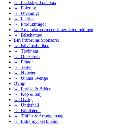
↳ Lackskydd och vax
↳ Polering
↳ Utvändigt
↳ Interiör
↳ Produktfrågor
↳ Användarnas recensioner och omdömen
↳ Bilschampo
Bilvårdforums Sponsorer
↳ Bilvårdsbutiken
↳ Tävlingar
↳ Önskelista
↳ Frågor
↳ Tester
↳ Nyheter
↳ Ultima Sverige
Övrigt
↳ Projekt & Bilder
↳ Köp & Sälj
↳ Övrigt
↳ Underhåll
↳ Bilrelaterat
↳ Träffar & Arrangemang
↳ Extra mycket bilvård