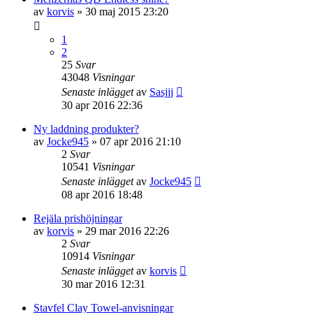
av
korvis
» 30 maj 2015 23:20
1
2
25
Svar
43048
Visningar
Senaste inlägget
av
Sasjjj
30 apr 2016 22:36
Ny laddning produkter?
av
Jocke945
» 07 apr 2016 21:10
2
Svar
10541
Visningar
Senaste inlägget
av
Jocke945
08 apr 2016 18:48
Rejäla prishöjningar
av
korvis
» 29 mar 2016 22:26
2
Svar
10914
Visningar
Senaste inlägget
av
korvis
30 mar 2016 12:31
Stavfel Clay Towel-anvisningar