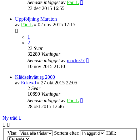
Senaste inlägget
av
Pär_L
23 dec 2015 16:55
Uppföljning Maraton
av
Pär_L
» 02 nov 2015 17:15
1
2
23
Svar
32280
Visningar
Senaste inlägget
av
macke77
10 nov 2015 21:10
Klädseltvätt rg 2000
av
Eckexd
» 27 okt 2015 22:05
2
Svar
10690
Visningar
Senaste inlägget
av
Pär_L
28 okt 2015 12:46
Ny tråd
Visa:
Sortera efter:
Håll: