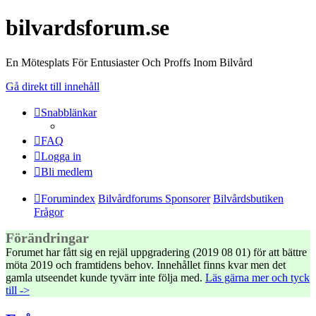
bilvardsforum.se
En Mötesplats För Entusiaster Och Proffs Inom Bilvård
Gå direkt till innehåll
Snabblänkar
FAQ
Logga in
Bli medlem
Forumindex
Bilvårdforums Sponsorer
Bilvårdsbutiken
Frågor
Förändringar
Forumet har fått sig en rejäl uppgradering (2019 08 01) för att bättre
möta 2019 och framtidens behov. Innehållet finns kvar men det
gamla utseendet kunde tyvärr inte följa med.
Läs gärna mer och tyck
till ->