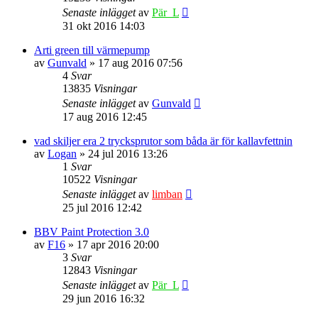
Senaste inlägget
av
Pär_L
31 okt 2016 14:03
Arti green till värmepump
av
Gunvald
» 17 aug 2016 07:56
4
Svar
13835
Visningar
Senaste inlägget
av
Gunvald
17 aug 2016 12:45
vad skiljer era 2 trycksprutor som båda är för kallavfettnin
av
Logan
» 24 jul 2016 13:26
1
Svar
10522
Visningar
Senaste inlägget
av
limban
25 jul 2016 12:42
BBV Paint Protection 3.0
av
F16
» 17 apr 2016 20:00
3
Svar
12843
Visningar
Senaste inlägget
av
Pär_L
29 jun 2016 16:32