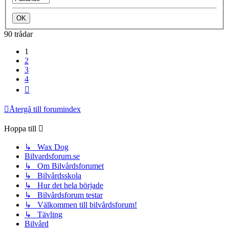
90 trådar
1
2
3
4
Nästa
Återgå till forumindex
Hoppa till
↳ Wax Dog
Bilvardsforum.se
↳ Om Bilvårdsforumet
↳ Bilvårdsskola
↳ Hur det hela började
↳ Bilvårdsforum testar
↳ Välkommen till bilvårdsforum!
↳ Tävling
Bilvård