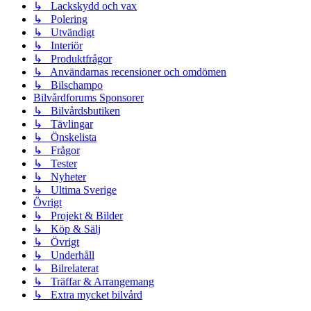
↳ Lackskydd och vax
↳ Polering
↳ Utvändigt
↳ Interiör
↳ Produktfrågor
↳ Användarnas recensioner och omdömen
↳ Bilschampo
Bilvårdforums Sponsorer
↳ Bilvårdsbutiken
↳ Tävlingar
↳ Önskelista
↳ Frågor
↳ Tester
↳ Nyheter
↳ Ultima Sverige
Övrigt
↳ Projekt & Bilder
↳ Köp & Sälj
↳ Övrigt
↳ Underhåll
↳ Bilrelaterat
↳ Träffar & Arrangemang
↳ Extra mycket bilvård