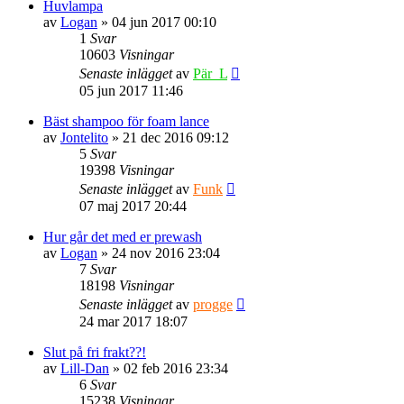
Huvlampa
av
Logan
» 04 jun 2017 00:10
1
Svar
10603
Visningar
Senaste inlägget
av
Pär_L
05 jun 2017 11:46
Bäst shampoo för foam lance
av
Jontelito
» 21 dec 2016 09:12
5
Svar
19398
Visningar
Senaste inlägget
av
Funk
07 maj 2017 20:44
Hur går det med er prewash
av
Logan
» 24 nov 2016 23:04
7
Svar
18198
Visningar
Senaste inlägget
av
progge
24 mar 2017 18:07
Slut på fri frakt??!
av
Lill-Dan
» 02 feb 2016 23:34
6
Svar
15238
Visningar