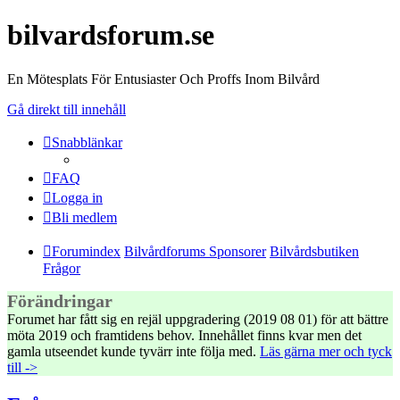
bilvardsforum.se
En Mötesplats För Entusiaster Och Proffs Inom Bilvård
Gå direkt till innehåll
Snabblänkar
FAQ
Logga in
Bli medlem
Forumindex
Bilvårdforums Sponsorer
Bilvårdsbutiken
Frågor
Förändringar
Forumet har fått sig en rejäl uppgradering (2019 08 01) för att bättre
möta 2019 och framtidens behov. Innehållet finns kvar men det
gamla utseendet kunde tyvärr inte följa med.
Läs gärna mer och tyck
till ->