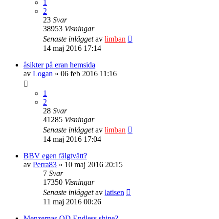
1
2
23
Svar
38953
Visningar
Senaste inlägget
av
limban
14 maj 2016 17:14
åsikter på eran hemsida
av
Logan
» 06 feb 2016 11:16
1
2
28
Svar
41285
Visningar
Senaste inlägget
av
limban
14 maj 2016 17:04
BBV egen fälgtvätt?
av
Perra83
» 10 maj 2016 20:15
7
Svar
17350
Visningar
Senaste inlägget
av
latisen
11 maj 2016 00:26
Menzernas QD Endless shine?