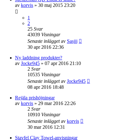
av
korvis
» 30 maj 2015 23:20
1
2
25
Svar
43039
Visningar
Senaste inlägget
av
Sasjjj
30 apr 2016 22:36
Ny laddning produkter?
av
Jocke945
» 07 apr 2016 21:10
2
Svar
10535
Visningar
Senaste inlägget
av
Jocke945
08 apr 2016 18:48
Rejäla prishöjningar
av
korvis
» 29 mar 2016 22:26
2
Svar
10910
Visningar
Senaste inlägget
av
korvis
30 mar 2016 12:31
Stavfel Clay Towel-anvisningar