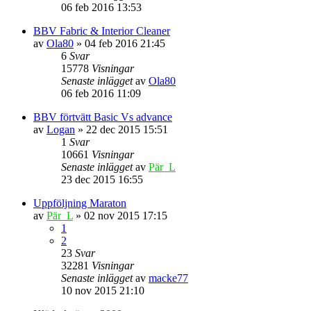
06 feb 2016 13:53
BBV Fabric & Interior Cleaner
av
Ola80
» 04 feb 2016 21:45
6
Svar
15778
Visningar
Senaste inlägget
av
Ola80
06 feb 2016 11:09
BBV förtvätt Basic Vs advance
av
Logan
» 22 dec 2015 15:51
1
Svar
10661
Visningar
Senaste inlägget
av
Pär_L
23 dec 2015 16:55
Uppföljning Maraton
av
Pär_L
» 02 nov 2015 17:15
1
2
23
Svar
32281
Visningar
Senaste inlägget
av
macke77
10 nov 2015 21:10