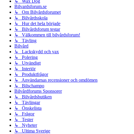
↳ Wax Dog
Bilvardsforum.se
↳ Om Bilvårdsforumet
↳ Bilvårdsskola
↳ Hur det hela började
↳ Bilvårdsforum testar
↳ Välkommen till bilvårdsforum!
↳ Tävling
Bilvård
↳ Lackskydd och vax
↳ Polering
↳ Utvändigt
↳ Interiör
↳ Produktfrågor
↳ Användarnas recensioner och omdömen
↳ Bilschampo
Bilvårdforums Sponsorer
↳ Bilvårdsbutiken
↳ Tävlingar
↳ Önskelista
↳ Frågor
↳ Tester
↳ Nyheter
↳ Ultima Sverige