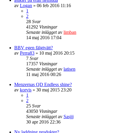
åsikter på eran hemsida
av
Logan
» 06 feb 2016 11:16
1
2
28
Svar
41292
Visningar
Senaste inlägget
av
limban
14 maj 2016 17:04
BBV egen fälgtvätt?
av
Perra83
» 10 maj 2016 20:15
7
Svar
17357
Visningar
Senaste inlägget
av
latisen
11 maj 2016 00:26
Menzernas QD Endless shine?
av
korvis
» 30 maj 2015 23:20
1
2
25
Svar
43050
Visningar
Senaste inlägget
av
Sasjjj
30 apr 2016 22:36
Ny laddning produkter?