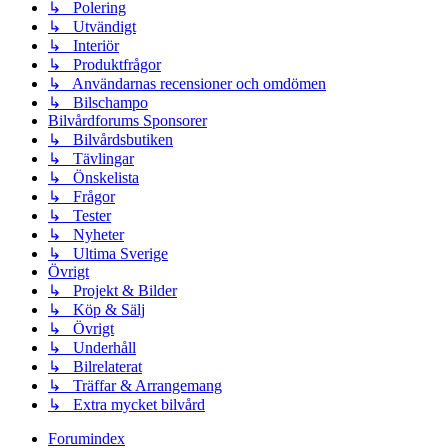
↳ Polering
↳ Utvändigt
↳ Interiör
↳ Produktfrågor
↳ Användarnas recensioner och omdömen
↳ Bilschampo
Bilvårdforums Sponsorer
↳ Bilvårdsbutiken
↳ Tävlingar
↳ Önskelista
↳ Frågor
↳ Tester
↳ Nyheter
↳ Ultima Sverige
Övrigt
↳ Projekt & Bilder
↳ Köp & Sälj
↳ Övrigt
↳ Underhåll
↳ Bilrelaterat
↳ Träffar & Arrangemang
↳ Extra mycket bilvård
Forumindex