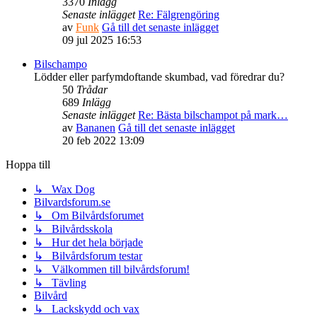
3370
Inlägg
Senaste inlägget
Re: Fälgrengöring
av
Funk
Gå till det senaste inlägget
09 jul 2025 16:53
Bilschampo
Lödder eller parfymdoftande skumbad, vad föredrar du?
50
Trådar
689
Inlägg
Senaste inlägget
Re: Bästa bilschampot på mark…
av
Bananen
Gå till det senaste inlägget
20 feb 2022 13:09
Hoppa till
↳ Wax Dog
Bilvardsforum.se
↳ Om Bilvårdsforumet
↳ Bilvårdsskola
↳ Hur det hela började
↳ Bilvårdsforum testar
↳ Välkommen till bilvårdsforum!
↳ Tävling
Bilvård
↳ Lackskydd och vax