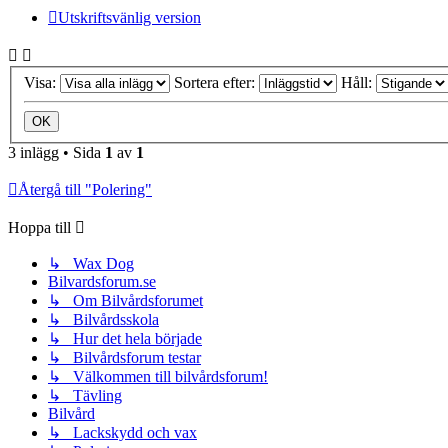
Utskriftsvänlig version
Visa:
Sortera efter:
Håll:
3 inlägg • Sida
1
av
1
Återgå till "Polering"
Hoppa till
↳ Wax Dog
Bilvardsforum.se
↳ Om Bilvårdsforumet
↳ Bilvårdsskola
↳ Hur det hela började
↳ Bilvårdsforum testar
↳ Välkommen till bilvårdsforum!
↳ Tävling
Bilvård
↳ Lackskydd och vax