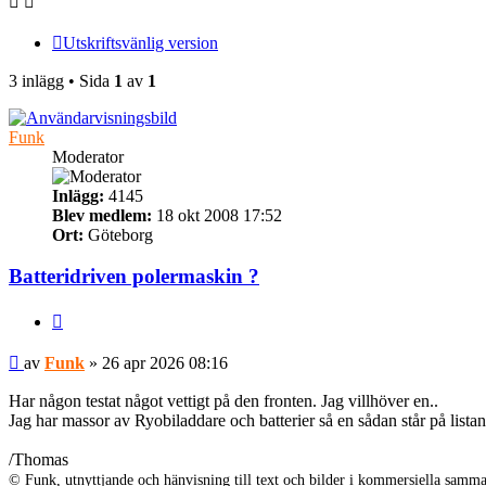
Utskriftsvänlig version
3 inlägg • Sida
1
av
1
Funk
Moderator
Inlägg:
4145
Blev medlem:
18 okt 2008 17:52
Ort:
Göteborg
Batteridriven polermaskin ?
Citera
Inlägg
av
Funk
»
26 apr 2026 08:16
Har någon testat något vettigt på den fronten. Jag villhöver en..
Jag har massor av Ryobiladdare och batterier så en sådan står på lista
/Thomas
© Funk, utnyttjande och hänvisning till text och bilder i kommersiella sam