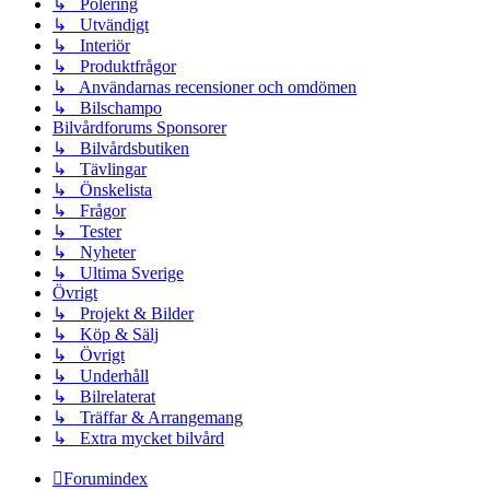
↳ Polering
↳ Utvändigt
↳ Interiör
↳ Produktfrågor
↳ Användarnas recensioner och omdömen
↳ Bilschampo
Bilvårdforums Sponsorer
↳ Bilvårdsbutiken
↳ Tävlingar
↳ Önskelista
↳ Frågor
↳ Tester
↳ Nyheter
↳ Ultima Sverige
Övrigt
↳ Projekt & Bilder
↳ Köp & Sälj
↳ Övrigt
↳ Underhåll
↳ Bilrelaterat
↳ Träffar & Arrangemang
↳ Extra mycket bilvård
Forumindex