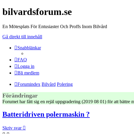
bilvardsforum.se
En Mötesplats För Entusiaster Och Proffs Inom Bilvård
Gå direkt till innehåll
Snabblänkar
FAQ
Logga in
Bli medlem
Forumindex
Bilvård
Polering
Förändringar
Forumet har fått sig en rejäl uppgradering (2019 08 01) för att bättr
Batteridriven polermaskin ?
Skriv svar