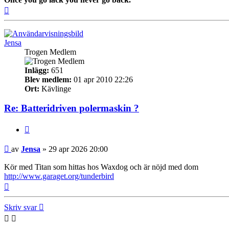
Upp
Jensa
Trogen Medlem
Inlägg:
651
Blev medlem:
01 apr 2010 22:26
Ort:
Kävlinge
Re: Batteridriven polermaskin ?
Citera
Inlägg
av
Jensa
»
29 apr 2026 20:00
Kör med Titan som hittas hos Waxdog och är nöjd med dom
http://www.garaget.org/tunderbird
Upp
Skriv svar