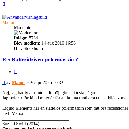
Upp
Manor
Moderator
Inlägg:
5734
Blev medlem:
14 aug 2010 16:56
Ort:
Stockholm
Re: Batteridriven polermaskin ?
Citera
Inlägg
av
Manor
»
26 apr 2026 10:32
Nej, jag har tyvärr inte haft möjlighet att testa någon.
Jag polerar för få bilar per år för att kunna motivera en sladdlös varian
Liquid Elements har en sladdlös polermaskin som fått bra recensione
mvh Manor
_____________________________
Suzuki Swift (2014)
Once you go lack you never go back.