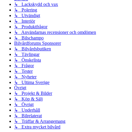
↳ Lackskydd och vax
↳ Polering
↳ Utvändigt
↳ Interiör
↳ Produktfrågor
↳ Användarnas recensioner och omdömen
↳ Bilschampo
Bilvårdforums Sponsorer
↳ Bilvårdsbutiken
↳ Tävlingar
↳ Önskelista
↳ Frågor
↳ Tester
↳ Nyheter
↳ Ultima Sverige
Övrigt
↳ Projekt & Bilder
↳ Köp & Sälj
↳ Övrigt
↳ Underhåll
↳ Bilrelaterat
↳ Träffar & Arrangemang
↳ Extra mycket bilvård