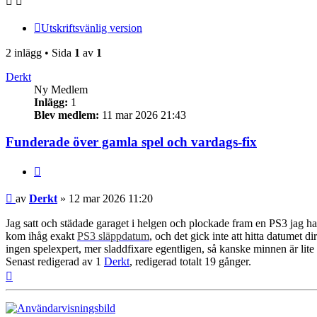
Utskriftsvänlig version
2 inlägg • Sida
1
av
1
Derkt
Ny Medlem
Inlägg:
1
Blev medlem:
11 mar 2026 21:43
Funderade över gamla spel och vardags‑fix
Citera
Inlägg
av
Derkt
»
12 mar 2026 11:20
Jag satt och städade garaget i helgen och plockade fram en PS3 jag haft
kom ihåg exakt
PS3 släppdatum
, och det gick inte att hitta datumet d
ingen spelexpert, mer sladdfixare egentligen, så kanske minnen är lit
Senast redigerad av 1
Derkt
, redigerad totalt 19 gånger.
Upp