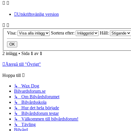
Utskriftsvänlig version
Visa:
Sortera efter:
Håll:
2 inlägg • Sida
1
av
1
Återgå till "Övrigt"
Hoppa till
↳ Wax Dog
Bilvardsforum.se
↳ Om Bilvårdsforumet
↳ Bilvårdsskola
↳ Hur det hela började
↳ Bilvårdsforum testar
↳ Välkommen till bilvårdsforum!
↳ Tävling
Bilvård