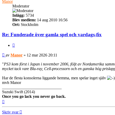
Manor
Moderator
Inlägg:
5734
Blev medlem:
14 aug 2010 16:56
Ort:
Stockholm
Re: Funderade över gamla spel och vardags‑fix
Citera
Inlägg
av
Manor
»
12 mar 2026 20:11
"
PS3 kom först i Japan i november 2006, följt av Nordamerika samma
mycket tack vare Blu‑ray, Cell‑processorn och en ganska hög prislapp
Har de flesta konsolerna liggande hemma, men spelar inget själv
mvh Manor
_____________________________
Suzuki Swift (2014)
Once you go lack you never go back.
Upp
Skriv svar