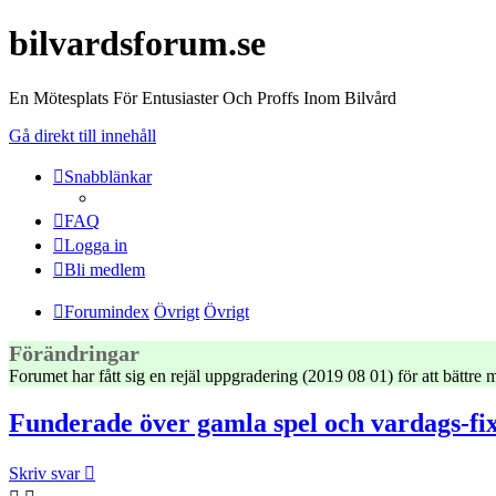
bilvardsforum.se
En Mötesplats För Entusiaster Och Proffs Inom Bilvård
Gå direkt till innehåll
Snabblänkar
FAQ
Logga in
Bli medlem
Forumindex
Övrigt
Övrigt
Förändringar
Forumet har fått sig en rejäl uppgradering (2019 08 01) för att bättr
Funderade över gamla spel och vardags‑fi
Skriv svar