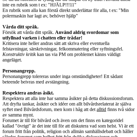
inte en rubrik som t ex: "HJÄLP!!!11"
En rubrik som alla kan förstå direkt underlättar för alla, t ex: "Min
polermaskin har lagt av, behöver hjälp"
Vårda ditt språk.
Försök att vårda ditt språk.
Använd aldrig svordomar som
utfyllnad varken i chatten eller trådar!
Kritisera inte heller andras sätt att skriva eller eventuella
felstavningar, särskrivningar, felkommatering eller syftningsfel.
Konstruktiv kritik
kan tas via PM om problemet känns väldigt
angeläget.
Personangrepp.
Personangrepp tolereras under inga omständigheter! Ett sådant
beteende beivras med avstängning.
Respektera andras åsikt.
Respektera att alla inte har samma åsikter på detta diskussionsforum.
Att dryfta tankar, åsikter och idéer om allt bilvårdsrelaterat är själva
syftet med Bilvårdsforum, men kom i håg att det
alltid
finns två sidor
av samma mynt.
Forumet är till för bilvård och även om det finns en kategoridel
kallad "övrigt" är det inte till för att diskutera vad som helst. Vi är ett
forum fritt från politik, religion och allmän samhällsdebatt och håller
således forumet som helhet fritt från dylika diskussioner och