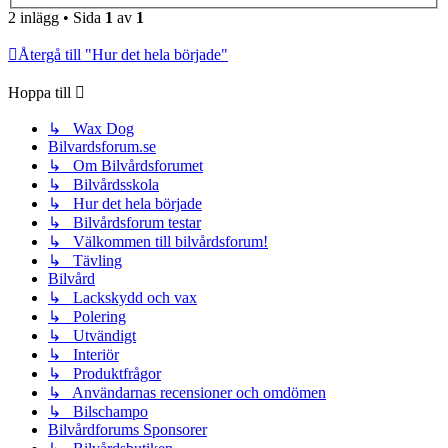
2 inlägg • Sida
1
av
1
Återgå till "Hur det hela började"
Hoppa till
↳ Wax Dog
Bilvardsforum.se
↳ Om Bilvårdsforumet
↳ Bilvårdsskola
↳ Hur det hela började
↳ Bilvårdsforum testar
↳ Välkommen till bilvårdsforum!
↳ Tävling
Bilvård
↳ Lackskydd och vax
↳ Polering
↳ Utvändigt
↳ Interiör
↳ Produktfrågor
↳ Användarnas recensioner och omdömen
↳ Bilschampo
Bilvårdforums Sponsorer