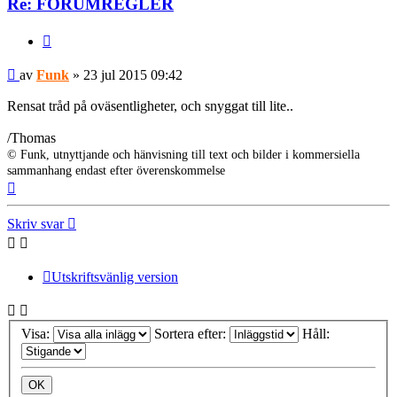
Re: FORUMREGLER
Citera
Inlägg
av
Funk
»
23 jul 2015 09:42
Rensat tråd på oväsentligheter, och snyggat till lite..
/Thomas
© Funk, utnyttjande och hänvisning till text och bilder i kommersiella
sammanhang endast efter överenskommelse
Upp
Skriv svar
Utskriftsvänlig version
Visa:
Sortera efter:
Håll: