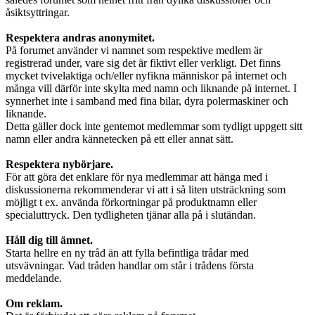
åsiktsyttringar.
Respektera andras anonymitet.
På forumet använder vi namnet som respektive medlem är
registrerad under, vare sig det är fiktivt eller verkligt. Det finns
mycket tvivelaktiga och/eller nyfikna människor på internet och
många vill därför inte skylta med namn och liknande på internet. I
synnerhet inte i samband med fina bilar, dyra polermaskiner och
liknande.
Detta gäller dock inte gentemot medlemmar som tydligt uppgett sitt
namn eller andra kännetecken på ett eller annat sätt.
Respektera nybörjare.
För att göra det enklare för nya medlemmar att hänga med i
diskussionerna rekommenderar vi att i så liten utsträckning som
möjligt t ex. använda förkortningar på produktnamn eller
specialuttryck. Den tydligheten tjänar alla på i slutändan.
Håll dig till ämnet.
Starta hellre en ny tråd än att fylla befintliga trådar med
utsvävningar. Vad tråden handlar om står i trådens första
meddelande.
Om reklam.