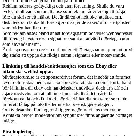
Det är förbjudet att göra reklam på forumet.
Reklam raderas godtyckligt och utan förvarning. Skulle du vara
tveksam till vad som är att anse som reklam råder vi dig att fråga
före du skriver ett inlägg. Det är däremot helt okej att tipsa om,
diskutera och länka till företag som säljer de saker/ utför de tjänster
som tråden handlar om.
Som reklam anses bland annat företagsnamn och/eller webbadresser
till företag i avatarer och signaturer samt att använda företagsnamn
som användarnamn.
Är du sponsor och registrerad under ett företagsnamn uppmuntrar vi
dig starkt att uppge ditt riktiga namn i signatur eller motsvarande.
Länkning till handels/auktionssajter som t.ex Ebay eller
utländska webbshoppar.
bilvårdsforum.se är ett sponsordrivet forum, det innebär att forumet
lever och frodas med sina sponsorer. För att stötta dem i första hand
bör länkning till ebay och handelssiter undvikas, dock är staff och
ägare medvetna om att allt inte finns lokalt så det måste få
förekomma då och då. Dock bör det då handla om varor som inte
finns att få tag på lokalt eller inte har svensk generalagent.
Om tveksamhet föreligger så ligger avgörandet hos moderator.
Kontakta berörd moderator om synpunkter finns angående borttaget
inlägg.
Piratkopiering.