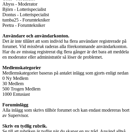
Abyss - Moderator
Björn - Lotterispecialist
Dontus - Lotterispecialist
tumba25 - Forumtekniker
Peetra - Forumtekniker
Användare och användarkonton.
Det är inte tillåtet att som individ ha flera användare registrerade på
forumet. Vid
missbruk
raderas alla förekommande användarkonton.
Har du av misstag registrerat dig flera gånger är det bara att meddela
en moderator eller administratör så löser de problemet.
Medlemskategorier
Medlemskategorier baseras på antalet inlägg som gjorts enligt nedan
0 Ny Medlem
30 Medlem
500 Trogen Medlem
1000 Entusiast
Foruminlägg
Alla inlägg som skrivs tillhör forumet och kan endast modereras bort
av Supervisor.
Skriv en tydlig rubrik.
Se till att rubriken är tydlig när du skapar en ny tråd. Använd alltså