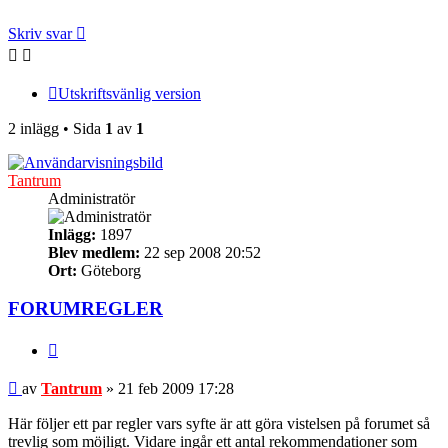
Skriv svar
Utskriftsvänlig version
2 inlägg • Sida
1
av
1
Tantrum
Administratör
Inlägg:
1897
Blev medlem:
22 sep 2008 20:52
Ort:
Göteborg
FORUMREGLER
Citera
Inlägg
av
Tantrum
»
21 feb 2009 17:28
Här följer ett par regler vars syfte är att göra vistelsen på forumet så
trevlig som möjligt. Vidare ingår ett antal rekommendationer som