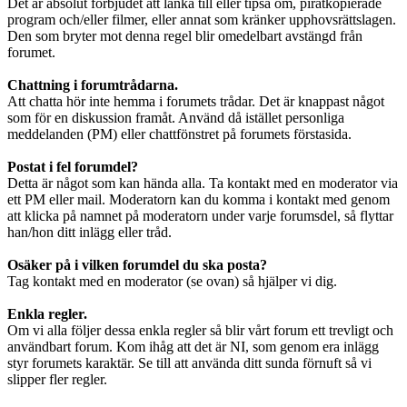
Det är absolut förbjudet att länka till eller tipsa om, piratkopierade
program och/eller filmer, eller annat som kränker upphovsrättslagen.
Den som bryter mot denna regel blir omedelbart avstängd från
forumet.
Chattning i forumtrådarna.
Att chatta hör inte hemma i forumets trådar. Det är knappast något
som för en diskussion framåt. Använd då istället personliga
meddelanden (PM) eller chattfönstret på forumets förstasida.
Postat i fel forumdel?
Detta är något som kan hända alla. Ta kontakt med en moderator via
ett PM eller mail. Moderatorn kan du komma i kontakt med genom
att klicka på namnet på moderatorn under varje forumsdel, så flyttar
han/hon ditt inlägg eller tråd.
Osäker på i vilken forumdel du ska posta?
Tag kontakt med en moderator (se ovan) så hjälper vi dig.
Enkla regler.
Om vi alla följer dessa enkla regler så blir vårt forum ett trevligt och
användbart forum. Kom ihåg att det är NI, som genom era inlägg
styr forumets karaktär. Se till att använda ditt sunda förnuft så vi
slipper fler regler.