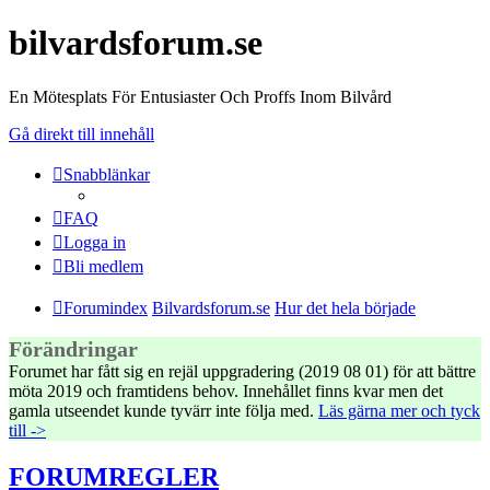
bilvardsforum.se
En Mötesplats För Entusiaster Och Proffs Inom Bilvård
Gå direkt till innehåll
Snabblänkar
FAQ
Logga in
Bli medlem
Forumindex
Bilvardsforum.se
Hur det hela började
Förändringar
Forumet har fått sig en rejäl uppgradering (2019 08 01) för att bättre
möta 2019 och framtidens behov. Innehållet finns kvar men det
gamla utseendet kunde tyvärr inte följa med.
Läs gärna mer och tyck
till ->
FORUMREGLER