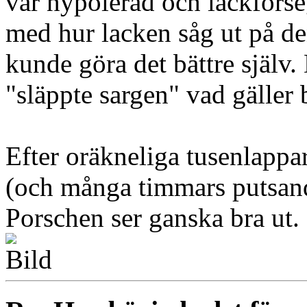
var nypolerad och lackförse
med hur lacken såg ut på den
kunde göra det bättre själv.
"släppte sargen" vad gäller 
Efter oräkneliga tusenlappa
(och många timmars putsande)
Porschen ser ganska bra ut.