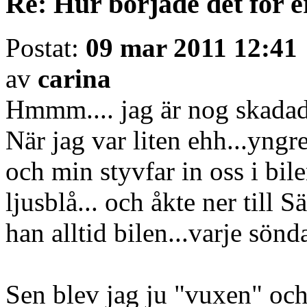
Re: Hur började det för e
Postat:
09 mar 2011 12:41
av
carina
Hmmm.... jag är nog skadad
När jag var liten ehh...yng
och min styvfar in oss i bil
ljusblå... och åkte ner till S
han alltid bilen...varje sönd
Sen blev jag ju "vuxen" och