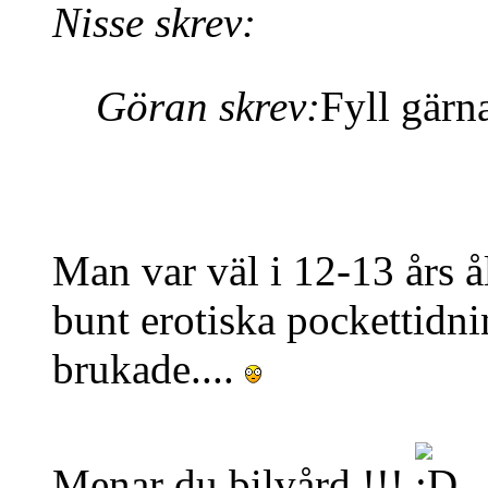
Nisse skrev:
Göran skrev:
Fyll gärn
Man var väl i 12-13 års å
bunt erotiska pockettidn
brukade....
Menar du bilvård !!!