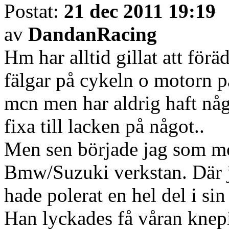
Postat:
21 dec 2011 19:19
av
DandanRacing
Hm har alltid gillat att föräd
fälgar på cykeln o motorn p
mcn men har aldrig haft någ
fixa till lacken på något..
Men sen började jag som m
Bmw/Suzuki verkstan. Där j
hade polerat en hel del i si
Han lyckades få våran knepi