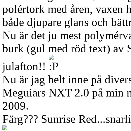
polértork med åren, vaxen h
både djupare glans och bättr
Nu är det ju mest polymérva
burk (gul med röd text) av
julafton!!
Nu är jag helt inne på divers
Meguiars NXT 2.0 på min n
2009.
Färg??? Sunrise Red...snarl