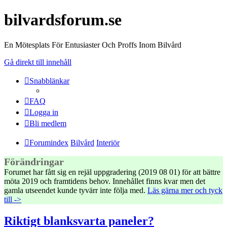
bilvardsforum.se
En Mötesplats För Entusiaster Och Proffs Inom Bilvård
Gå direkt till innehåll
Snabblänkar
FAQ
Logga in
Bli medlem
Forumindex
Bilvård
Interiör
Förändringar
Forumet har fått sig en rejäl uppgradering (2019 08 01) för att bättre
möta 2019 och framtidens behov. Innehållet finns kvar men det
gamla utseendet kunde tyvärr inte följa med.
Läs gärna mer och tyck
till ->
Riktigt blanksvarta paneler?