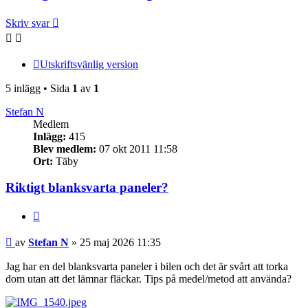
Skriv svar
Utskriftsvänlig version
5 inlägg • Sida
1
av
1
Stefan N
Medlem
Inlägg:
415
Blev medlem:
07 okt 2011 11:58
Ort:
Täby
Riktigt blanksvarta paneler?
Citera
Inlägg
av
Stefan N
»
25 maj 2026 11:35
Jag har en del blanksvarta paneler i bilen och det är svårt att torka
dom utan att det lämnar fläckar. Tips på medel/metod att använda?