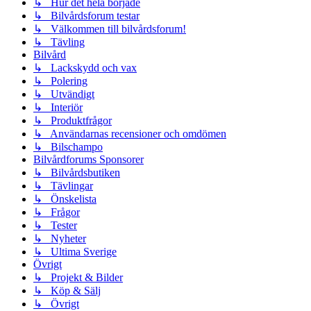
↳ Hur det hela började
↳ Bilvårdsforum testar
↳ Välkommen till bilvårdsforum!
↳ Tävling
Bilvård
↳ Lackskydd och vax
↳ Polering
↳ Utvändigt
↳ Interiör
↳ Produktfrågor
↳ Användarnas recensioner och omdömen
↳ Bilschampo
Bilvårdforums Sponsorer
↳ Bilvårdsbutiken
↳ Tävlingar
↳ Önskelista
↳ Frågor
↳ Tester
↳ Nyheter
↳ Ultima Sverige
Övrigt
↳ Projekt & Bilder
↳ Köp & Sälj
↳ Övrigt