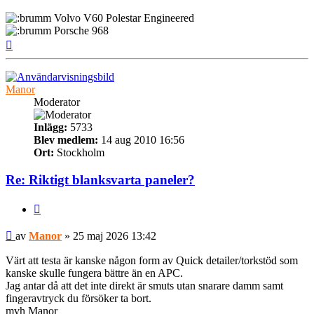
Volvo V60 Polestar Engineered
Porsche 968
Upp
Manor
Moderator
Inlägg:
5733
Blev medlem:
14 aug 2010 16:56
Ort:
Stockholm
Re: Riktigt blanksvarta paneler?
Citera
Inlägg
av
Manor
»
25 maj 2026 13:42
Värt att testa är kanske någon form av Quick detailer/torkstöd som
kanske skulle fungera bättre än en APC.
Jag antar då att det inte direkt är smuts utan snarare damm samt
fingeravtryck du försöker ta bort.
mvh Manor