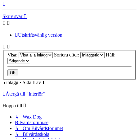
Upp
Skriv svar
Utskriftsvänlig version
Visa:
Sortera efter:
Håll:
5 inlägg • Sida
1
av
1
Återgå till "Interiör"
Hoppa till
↳ Wax Dog
Bilvardsforum.se
↳ Om Bilvårdsforumet
↳ Bilvårdsskola