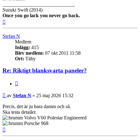
_____________________________
Suzuki Swift (2014)
Once you go lack you never go back.
Upp
Stefan N
Medlem
Inlägg:
415
Blev medlem:
07 okt 2011 11:58
Ort:
Täby
Re: Riktigt blanksvarta paneler?
Citera
Inlägg
av
Stefan N
»
25 maj 2026 15:32
Precis, det är ju bara damm och så.
Ska testa detailer.
Volvo V60 Polestar Engineered
Porsche 968
Upp