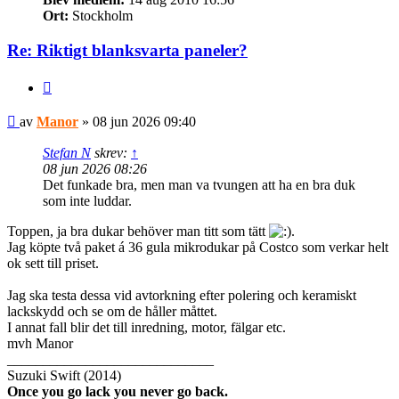
Ort:
Stockholm
Re: Riktigt blanksvarta paneler?
Citera
Inlägg
av
Manor
»
08 jun 2026 09:40
Stefan N
skrev:
↑
08 jun 2026 08:26
Det funkade bra, men man va tvungen att ha en bra duk
som inte luddar.
Toppen, ja bra dukar behöver man titt som tätt
.
Jag köpte två paket á 36 gula mikrodukar på Costco som verkar helt
ok sett till priset.
Jag ska testa dessa vid avtorkning efter polering och keramiskt
lackskydd och se om de håller måttet.
I annat fall blir det till inredning, motor, fälgar etc.
mvh Manor
_____________________________
Suzuki Swift (2014)
Once you go lack you never go back.