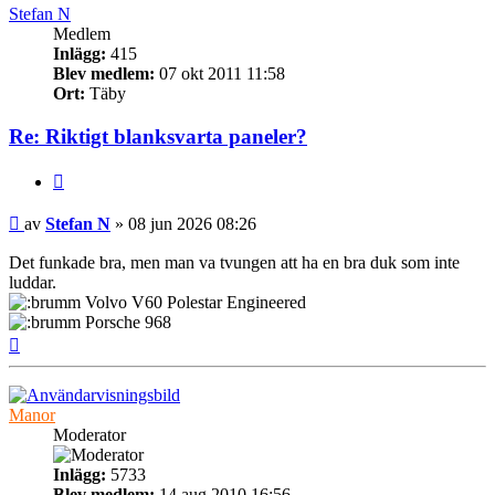
Stefan N
Medlem
Inlägg:
415
Blev medlem:
07 okt 2011 11:58
Ort:
Täby
Re: Riktigt blanksvarta paneler?
Citera
Inlägg
av
Stefan N
»
08 jun 2026 08:26
Det funkade bra, men man va tvungen att ha en bra duk som inte
luddar.
Volvo V60 Polestar Engineered
Porsche 968
Upp
Manor
Moderator
Inlägg:
5733
Blev medlem:
14 aug 2010 16:56