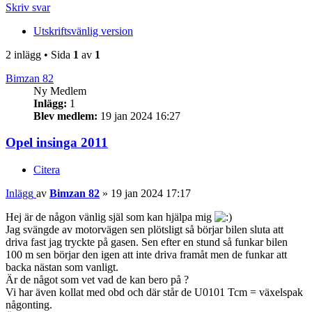
Skriv svar
Utskriftsvänlig version
2 inlägg • Sida
1
av
1
Bimzan 82
Ny Medlem
Inlägg:
1
Blev medlem:
19 jan 2024 16:27
Opel insinga 2011
Citera
Inlägg
av
Bimzan 82
»
19 jan 2024 17:17
Hej är de någon vänlig själ som kan hjälpa mig
Jag svängde av motorvägen sen plötsligt så börjar bilen sluta att
driva fast jag tryckte på gasen. Sen efter en stund så funkar bilen
100 m sen börjar den igen att inte driva framåt men de funkar att
backa nästan som vanligt.
Är de något som vet vad de kan bero på ?
Vi har även kollat med obd och där står de U0101 Tcm = växelspak
någonting.