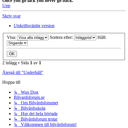
Once you go lack you never go back.
Upp
Skriv svar
Utskriftsvänlig version
Visa:
Sortera efter:
Håll:
2 inlägg • Sida
1
av
1
Återgå till "Underhåll"
Hoppa till
↳ Wax Dog
Bilvardsforum.se
↳ Om Bilvårdsforumet
↳ Bilvårdsskola
↳ Hur det hela började
↳ Bilvårdsforum testar
↳ Välkommen till bilvårdsforum!