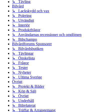
↳ Tävling
Bilvård
↳ Lackskydd och vax
↳ Polering
↳ Utvändigt
↳ Interiör
↳ Produktfrågor
↳ Användarnas recensioner och omdömen
↳ Bilschampo
Bilvårdforums Sponsorer
↳ Bilvårdsbutiken
↳ Tävlingar
↳ Önskelista
↳ Frågor
↳ Tester
↳ Nyheter
↳ Ultima Sverige
Övrigt
↳ Projekt & Bilder
↳ Köp & Sälj
↳ Övrigt
↳ Underhåll
↳ Bilrelaterat
↳ Träffar & Arrangemang