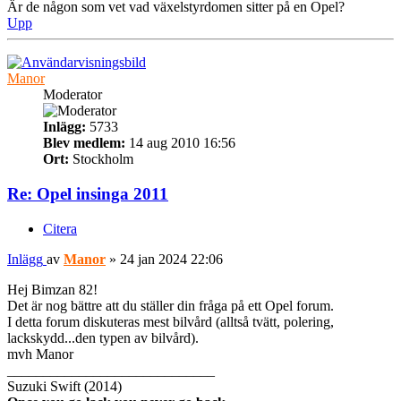
Är de någon som vet vad växelstyrdomen sitter på en Opel?
Upp
Manor
Moderator
Inlägg:
5733
Blev medlem:
14 aug 2010 16:56
Ort:
Stockholm
Re: Opel insinga 2011
Citera
Inlägg
av
Manor
»
24 jan 2024 22:06
Hej Bimzan 82!
Det är nog bättre att du ställer din fråga på ett Opel forum.
I detta forum diskuteras mest bilvård (alltså tvätt, polering,
lackskydd...den typen av bilvård).
mvh Manor
_____________________________
Suzuki Swift (2014)