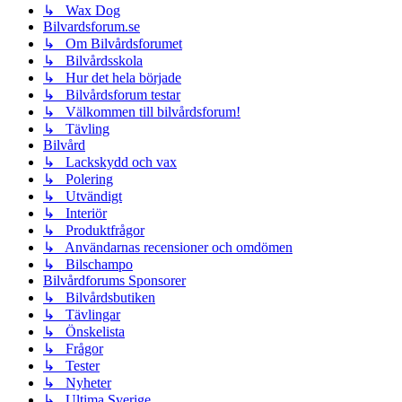
↳ Wax Dog
Bilvardsforum.se
↳ Om Bilvårdsforumet
↳ Bilvårdsskola
↳ Hur det hela började
↳ Bilvårdsforum testar
↳ Välkommen till bilvårdsforum!
↳ Tävling
Bilvård
↳ Lackskydd och vax
↳ Polering
↳ Utvändigt
↳ Interiör
↳ Produktfrågor
↳ Användarnas recensioner och omdömen
↳ Bilschampo
Bilvårdforums Sponsorer
↳ Bilvårdsbutiken
↳ Tävlingar
↳ Önskelista
↳ Frågor
↳ Tester
↳ Nyheter
↳ Ultima Sverige