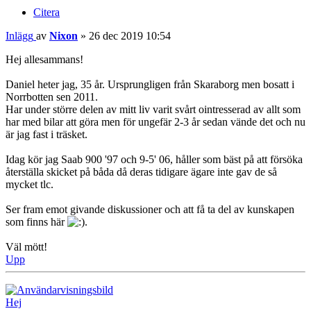
Citera
Inlägg
av
Nixon
»
26 dec 2019 10:54
Hej allesammans!
Daniel heter jag, 35 år. Ursprungligen från Skaraborg men bosatt i
Norrbotten sen 2011.
Har under större delen av mitt liv varit svårt ointresserad av allt som
har med bilar att göra men för ungefär 2-3 år sedan vände det och nu
är jag fast i träsket.
Idag kör jag Saab 900 '97 och 9-5' 06, håller som bäst på att försöka
återställa skicket på båda då deras tidigare ägare inte gav de så
mycket tlc.
Ser fram emot givande diskussioner och att få ta del av kunskapen
som finns här
.
Väl mött!
Upp
Hej