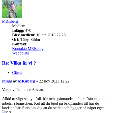
MRisberg
Medlem
Inlägg:
470
Blev medlem:
10 jun 2018 22:26
Ort:
Täby, Sthlm
Kontakt:
Kontakta MRisberg
Webbplats
Re: Vilka är vi ?
Citera
Inlägg
av
MRisberg
»
22 nov 2023 12:22
Varmt välkommen Sassan.
Alltid trevligt se nytt folk här och spännande att höra från er som
arbetar i branschen. Kul att du bjöd på bakgrunden till hur du
landade här. Starkt av dig att du startat och bygger på något eget.