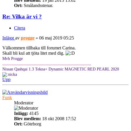
Blev medlem:
19 jan 2013 13:02
Ort:
Smålandsstenar.
Re: Vilka är vi ?
Citera
Inlägg
av
progge
»
06 maj 2019 05:25
Välkommen tillbaka till forumet Carina.
Skall bli kul att tjöta litet med dig.
Mvh Progge
............................................................................
Nissan Qashqai 1.3 Tekna+ Dynamic MAGNETIC RED PEARL 2020
Upp
Funk
Moderator
Inlägg:
4145
Blev medlem:
18 okt 2008 17:52
Ort:
Göteborg