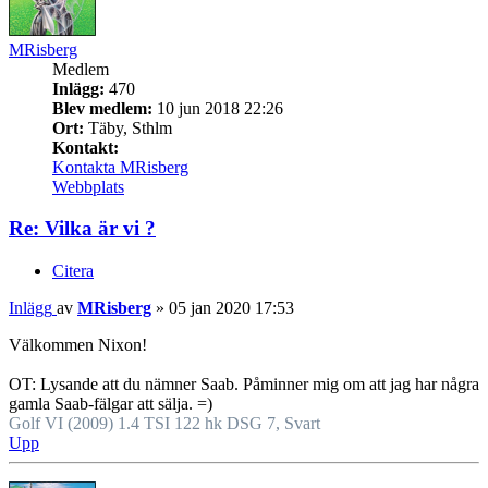
MRisberg
Medlem
Inlägg:
470
Blev medlem:
10 jun 2018 22:26
Ort:
Täby, Sthlm
Kontakt:
Kontakta MRisberg
Webbplats
Re: Vilka är vi ?
Citera
Inlägg
av
MRisberg
»
05 jan 2020 17:53
Välkommen Nixon!
OT: Lysande att du nämner Saab. Påminner mig om att jag har några
gamla Saab-fälgar att sälja. =)
Golf VI (2009) 1.4 TSI 122 hk DSG 7, Svart
Upp