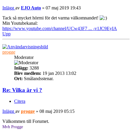
Inlägg
av
EJO Auto
»
07 maj 2019 19:43
Tack så mycket hörrni för det varma välkomnandet!
Min Youtubekanal:
https://www.youtube.com/channel/UCw43F7 ... -v1JC9EyIA
Upp
progge
Moderator
Inlägg:
3288
Blev medlem:
19 jan 2013 13:02
Ort:
Smålandsstenar.
Re: Vilka är vi ?
Citera
Inlägg
av
progge
»
08 maj 2019 05:15
Välkommen till Forumet.
Mvh Progge
............................................................................