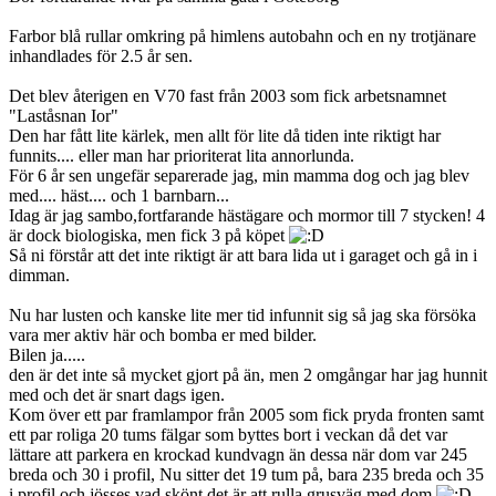
Farbor blå rullar omkring på himlens autobahn och en ny trotjänare
inhandlades för 2.5 år sen.
Det blev återigen en V70 fast från 2003 som fick arbetsnamnet
"Laståsnan Ior"
Den har fått lite kärlek, men allt för lite då tiden inte riktigt har
funnits.... eller man har prioriterat lita annorlunda.
För 6 år sen ungefär separerade jag, min mamma dog och jag blev
med.... häst.... och 1 barnbarn...
Idag är jag sambo,fortfarande hästägare och mormor till 7 stycken! 4
är dock biologiska, men fick 3 på köpet
Så ni förstår att det inte riktigt är att bara lida ut i garaget och gå in i
dimman.
Nu har lusten och kanske lite mer tid infunnit sig så jag ska försöka
vara mer aktiv här och bomba er med bilder.
Bilen ja.....
den är det inte så mycket gjort på än, men 2 omgångar har jag hunnit
med och det är snart dags igen.
Kom över ett par framlampor från 2005 som fick pryda fronten samt
ett par roliga 20 tums fälgar som byttes bort i veckan då det var
lättare att parkera en krockad kundvagn än dessa när dom var 245
breda och 30 i profil, Nu sitter det 19 tum på, bara 235 breda och 35
i profil och jösses vad skönt det är att rulla grusväg med dom