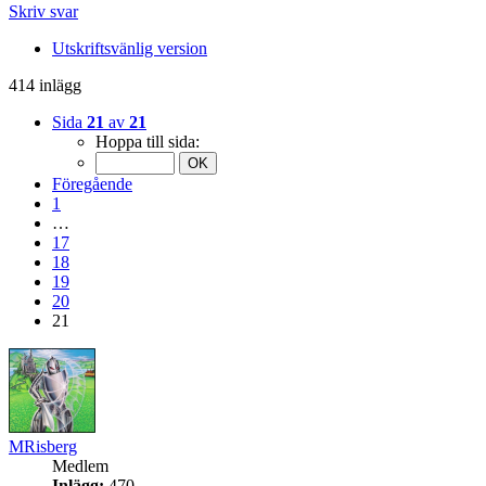
Skriv svar
Utskriftsvänlig version
414 inlägg
Sida
21
av
21
Hoppa till sida:
Föregående
1
…
17
18
19
20
21
MRisberg
Medlem
Inlägg:
470