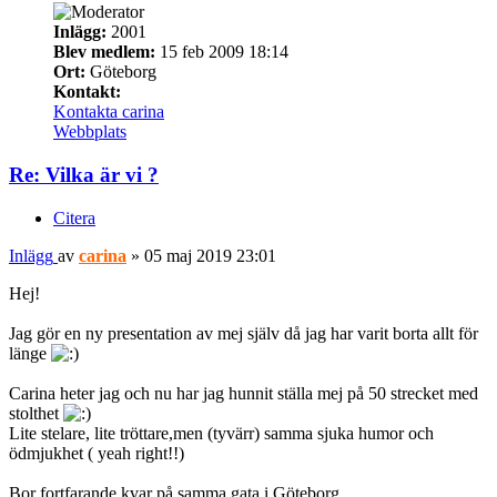
Inlägg:
2001
Blev medlem:
15 feb 2009 18:14
Ort:
Göteborg
Kontakt:
Kontakta carina
Webbplats
Re: Vilka är vi ?
Citera
Inlägg
av
carina
»
05 maj 2019 23:01
Hej!
Jag gör en ny presentation av mej själv då jag har varit borta allt för
länge
Carina heter jag och nu har jag hunnit ställa mej på 50 strecket med
stolthet
Lite stelare, lite tröttare,men (tyvärr) samma sjuka humor och
ödmjukhet ( yeah right!!)
Bor fortfarande kvar på samma gata i Göteborg