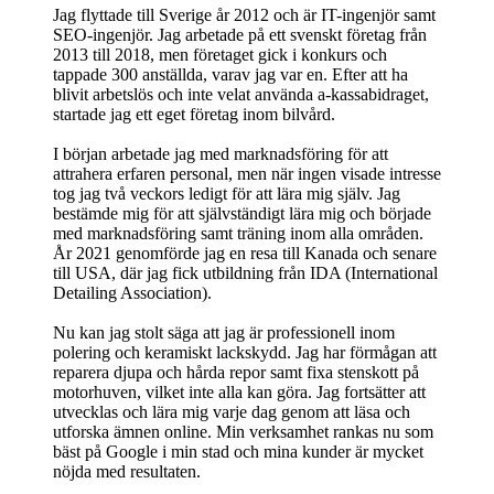
Jag flyttade till Sverige år 2012 och är IT-ingenjör samt
SEO-ingenjör. Jag arbetade på ett svenskt företag från
2013 till 2018, men företaget gick i konkurs och
tappade 300 anställda, varav jag var en. Efter att ha
blivit arbetslös och inte velat använda a-kassabidraget,
startade jag ett eget företag inom bilvård.
I början arbetade jag med marknadsföring för att
attrahera erfaren personal, men när ingen visade intresse
tog jag två veckors ledigt för att lära mig själv. Jag
bestämde mig för att självständigt lära mig och började
med marknadsföring samt träning inom alla områden.
År 2021 genomförde jag en resa till Kanada och senare
till USA, där jag fick utbildning från IDA (International
Detailing Association).
Nu kan jag stolt säga att jag är professionell inom
polering och keramiskt lackskydd. Jag har förmågan att
reparera djupa och hårda repor samt fixa stenskott på
motorhuven, vilket inte alla kan göra. Jag fortsätter att
utvecklas och lära mig varje dag genom att läsa och
utforska ämnen online. Min verksamhet rankas nu som
bäst på Google i min stad och mina kunder är mycket
nöjda med resultaten.