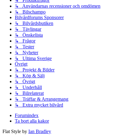
↳ Produktfrågor
↳ Användarnas recensioner och omdömen
↳ Bilschampo
Bilvårdforums Sponsorer
↳ Bilvårdsbutiken
↳ Tävlingar
↳ Önskelista
↳ Frågor
↳ Tester
↳ Nyheter
↳ Ultima Sverige
Övrigt
↳ Projekt & Bilder
↳ Köp & Sälj
↳ Övrigt
↳ Underhåll
↳ Bilrelaterat
↳ Träffar & Arrangemang
↳ Extra mycket bilvård
Forumindex
Ta bort alla kakor
Flat Style by
Ian Bradley