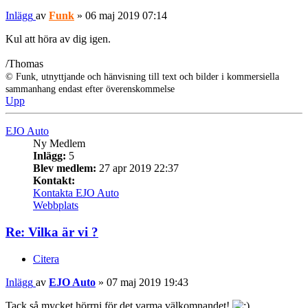
Inlägg
av
Funk
»
06 maj 2019 07:14
Kul att höra av dig igen.
/Thomas
© Funk, utnyttjande och hänvisning till text och bilder i kommersiella
sammanhang endast efter överenskommelse
Upp
EJO Auto
Ny Medlem
Inlägg:
5
Blev medlem:
27 apr 2019 22:37
Kontakt:
Kontakta EJO Auto
Webbplats
Re: Vilka är vi ?
Citera
Inlägg
av
EJO Auto
»
07 maj 2019 19:43
Tack så mycket hörrni för det varma välkomnandet!