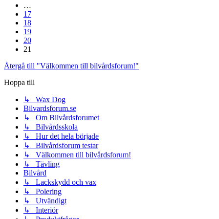
…
17
18
19
20
21
Återgå till "Välkommen till bilvårdsforum!"
Hoppa till
↳ Wax Dog
Bilvardsforum.se
↳ Om Bilvårdsforumet
↳ Bilvårdsskola
↳ Hur det hela började
↳ Bilvårdsforum testar
↳ Välkommen till bilvårdsforum!
↳ Tävling
Bilvård
↳ Lackskydd och vax
↳ Polering
↳ Utvändigt
↳ Interiör