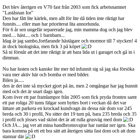
Det blev återigen en V70 fast från 2003 som fick arbetsnamnet
"Laståsnan Ior"
Den har fått lite kärlek, men allt för lite då tiden inte riktigt har
funnits.... eller man har prioriterat lita annorlunda.
För 6 år sen ungefär separerade jag, min mamma dog och jag blev
med.... häst.... och 1 barnbarn...
Idag är jag sambo,fortfarande hästägare och mormor till 7 stycken! 4
är dock biologiska, men fick 3 på köpet
Så ni förstår att det inte riktigt är att bara lida ut i garaget och gå in i
dimman.
Nu har lusten och kanske lite mer tid infunnit sig så jag ska försöka
vara mer aktiv här och bomba er med bilder.
Bilen ja.....
den är det inte så mycket gjort på än, men 2 omgångar har jag hunnit
med och det är snart dags igen.
Kom över ett par framlampor från 2005 som fick pryda fronten samt
ett par roliga 20 tums fälgar som byttes bort i veckan då det var
lättare att parkera en krockad kundvagn än dessa när dom var 245
breda och 30 i profil, Nu sitter det 19 tum på, bara 235 breda och 35
i profil och jösses vad skönt det är att rulla grusväg med dom
Och JA... jag vet att mina handbromsvajrar har ramlat ner igen. Ska
bara komma på ett ett bra sätt att återigen sätta fast dom och att dom
stannar där