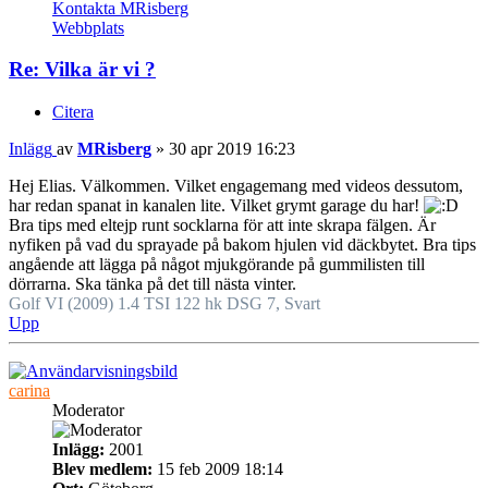
Kontakta MRisberg
Webbplats
Re: Vilka är vi ?
Citera
Inlägg
av
MRisberg
»
30 apr 2019 16:23
Hej Elias. Välkommen. Vilket engagemang med videos dessutom,
har redan spanat in kanalen lite. Vilket grymt garage du har!
Bra tips med eltejp runt socklarna för att inte skrapa fälgen. Är
nyfiken på vad du sprayade på bakom hjulen vid däckbytet. Bra tips
angående att lägga på något mjukgörande på gummilisten till
dörrarna. Ska tänka på det till nästa vinter.
Golf VI (2009) 1.4 TSI 122 hk DSG 7, Svart
Upp
carina
Moderator
Inlägg:
2001
Blev medlem:
15 feb 2009 18:14