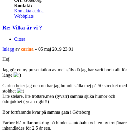
Ort:
Göteborg
Kontakt:
Kontakta carina
Webbplats
Re: Vilka är vi ?
Citera
Inlägg
av
carina
»
05 maj 2019 23:01
Hej!
Jag gör en ny presentation av mej själv då jag har varit borta allt för
länge
Carina heter jag och nu har jag hunnit ställa mej på 50 strecket med
stolthet
Lite stelare, lite tröttare,men (tyvärr) samma sjuka humor och
ödmjukhet ( yeah right!!)
Bor fortfarande kvar på samma gata i Göteborg
Farbor blå rullar omkring på himlens autobahn och en ny trotjänare
inhandlades för 2.5 år sen.