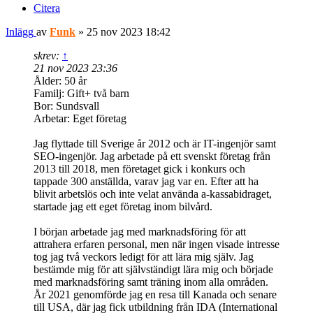
Citera
Inlägg
av
Funk
»
25 nov 2023 18:42
skrev:
↑
21 nov 2023 23:36
Ålder: 50 år
Familj: Gift+ två barn
Bor: Sundsvall
Arbetar: Eget företag
Jag flyttade till Sverige år 2012 och är IT-ingenjör samt
SEO-ingenjör. Jag arbetade på ett svenskt företag från
2013 till 2018, men företaget gick i konkurs och
tappade 300 anställda, varav jag var en. Efter att ha
blivit arbetslös och inte velat använda a-kassabidraget,
startade jag ett eget företag inom bilvård.
I början arbetade jag med marknadsföring för att
attrahera erfaren personal, men när ingen visade intresse
tog jag två veckors ledigt för att lära mig själv. Jag
bestämde mig för att självständigt lära mig och började
med marknadsföring samt träning inom alla områden.
År 2021 genomförde jag en resa till Kanada och senare
till USA, där jag fick utbildning från IDA (International