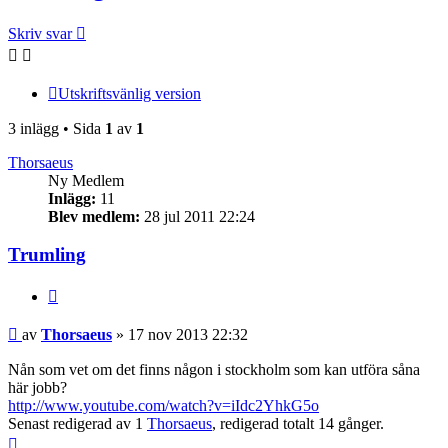
Skriv svar
Utskriftsvänlig version
3 inlägg • Sida
1
av
1
Thorsaeus
Ny Medlem
Inlägg:
11
Blev medlem:
28 jul 2011 22:24
Trumling
Citera
Inlägg
av
Thorsaeus
»
17 nov 2013 22:32
Nån som vet om det finns någon i stockholm som kan utföra såna
här jobb?
http://www.youtube.com/watch?v=iIdc2YhkG5o
Senast redigerad av 1
Thorsaeus
, redigerad totalt 14 gånger.
Upp