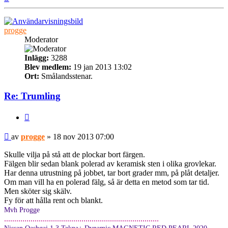
progge
Moderator
Inlägg:
3288
Blev medlem:
19 jan 2013 13:02
Ort:
Smålandsstenar.
Re: Trumling
Citera
Inlägg
av
progge
»
18 nov 2013 07:00
Skulle vilja på stå att de plockar bort färgen.
Fälgen blir sedan blank polerad av keramisk sten i olika grovlekar.
Har denna utrustning på jobbet, tar bort grader mm, på plåt detaljer.
Om man vill ha en polerad fälg, så är detta en metod som tar tid.
Men sköter sig skälv.
Fy för att hålla rent och blankt.
Mvh Progge
............................................................................