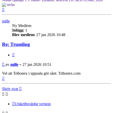
Nissan Qashqai 1.3 Tekna+ Dynamic MAGNETIC RED PEARL 2020
Upp
mille
Ny Medlem
Inlägg:
1
Blev medlem:
27 jan 2026 10:48
Re: Trumling
Citera
Inlägg
av
mille
»
27 jan 2026 10:51
Vet att Tribonex i uppsala gör sånt. Tribonex.com
Upp
Skriv svar
Utskriftsvänlig version