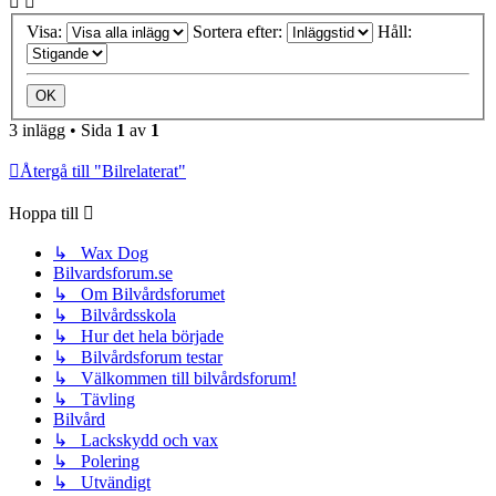
Visa:
Sortera efter:
Håll:
3 inlägg • Sida
1
av
1
Återgå till "Bilrelaterat"
Hoppa till
↳ Wax Dog
Bilvardsforum.se
↳ Om Bilvårdsforumet
↳ Bilvårdsskola
↳ Hur det hela började
↳ Bilvårdsforum testar
↳ Välkommen till bilvårdsforum!
↳ Tävling
Bilvård
↳ Lackskydd och vax
↳ Polering
↳ Utvändigt