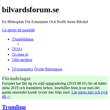
bilvardsforum.se
En Mötesplats För Entusiaster Och Proffs Inom Bilvård
Gå direkt till innehåll
Snabblänkar
FAQ
Logga in
Bli medlem
Forumindex
Övrigt
Bilrelaterat
Förändringar
Forumet har fått sig en rejäl uppgradering (2019 08 01) för att bättre
möta 2019 och framtidens behov. Innehållet finns kvar men det
gamla utseendet kunde tyvärr inte följa med.
Läs gärna mer och tyck
till ->
Trumling