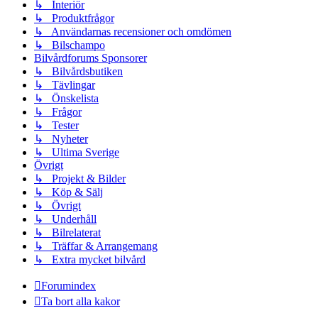
↳ Interiör
↳ Produktfrågor
↳ Användarnas recensioner och omdömen
↳ Bilschampo
Bilvårdforums Sponsorer
↳ Bilvårdsbutiken
↳ Tävlingar
↳ Önskelista
↳ Frågor
↳ Tester
↳ Nyheter
↳ Ultima Sverige
Övrigt
↳ Projekt & Bilder
↳ Köp & Sälj
↳ Övrigt
↳ Underhåll
↳ Bilrelaterat
↳ Träffar & Arrangemang
↳ Extra mycket bilvård
Forumindex
Ta bort alla kakor